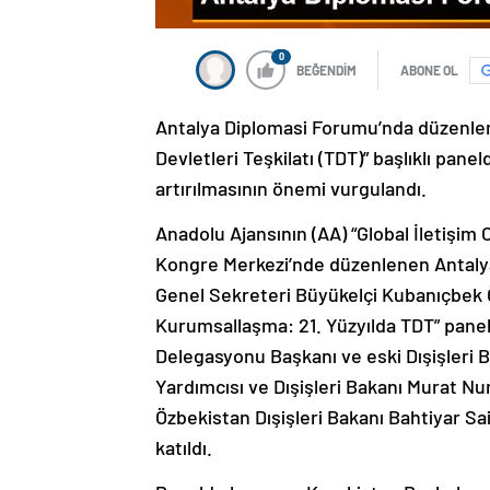
0
BEĞENDİM
ABONE OL
Antalya Diplomasi Forumu’nda düzenlen
Devletleri Teşkilatı (TDT)” başlıklı pan
artırılmasının önemi vurgulandı.
Anadolu Ajansının (AA) “Global İletişim
Kongre Merkezi’nde düzenlenen Antal
Genel Sekreteri Büyükelçi Kubanıçbek 
Kurumsallaşma: 21. Yüzyılda TDT” pan
Delegasyonu Başkanı ve eski Dışişleri
Yardımcısı ve Dışişleri Bakanı Murat N
Özbekistan Dışişleri Bakanı Bahtiyar Sa
katıldı.