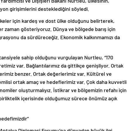
rdımcısı ve Dışişleri Bakanı Nurtleu, ülkesinin,
on girişimlerini desteklediğini söyledi.
keler için kardeş ve dost ülke olduğunu belirterek,
er zaman gösteriyoruz. Dünya ve bölgede barış için
tegrasyonu da sürdüreceğiz. Ekonomik kalkınmamızı da
tansiyele sahip olduğunu vurgulayan Nurtleu, “170
timiz var. Bağlantılarımız da gittikçe genişliyor. Ortak
erimiz benzer. Ortak değerlerimiz var. Kültürel ve
nemlisi ortak amaç ve hedeflerimiz var. Çok daha kuvvetli
nomiler oluşturmalıyız. İstikrar ve bölgemizin refahı için
 birliktelik içerisinde olduğumuz sürece önümüz açık
hedefimizdir”
 Antalya Diplomasi Forumu’na dünyadan büyük ilgi