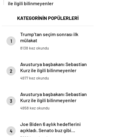
ile ilgili bilinmeyenler
KATEGORİNİN POPÜLERLERİ
Trump’tan seçim sonrası ilk
mülakat
1
8138 kez okundu
Avusturya başbakanı Sebastian
Kurz ile ilgili bilinmeyenler
2
4977 kez okundu
Avusturya başbakanı Sebastian
Kurz ile ilgili bilinmeyenler
3
4958 kez okundu
Joe Biden 6 aylık hedeflerini
açıkladı. Senato buz gibi…
4