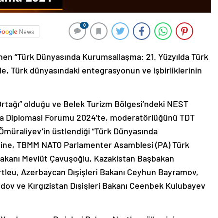
0
News
en “Türk Dünyasında Kurumsallaşma: 21. Yüzyılda Türk
elde, Türk dünyasındaki entegrasyonun ve işbirliklerinin
 Ortağı” olduğu ve Belek Turizm Bölgesi’ndeki NEST
ya Diplomasi Forumu 2024’te, moderatörlüğünü TDT
Ömüraliyev’in üstlendiği “Türk Dünyasında
eline, TBMM NATO Parlamenter Asamblesi (PA) Türk
 Bakanı Mevlüt Çavuşoğlu, Kazakistan Başbakan
urtleu, Azerbaycan Dışişleri Bakanı Ceyhun Bayramov,
idov ve Kırgızistan Dışişleri Bakanı Ceenbek Kulubayev