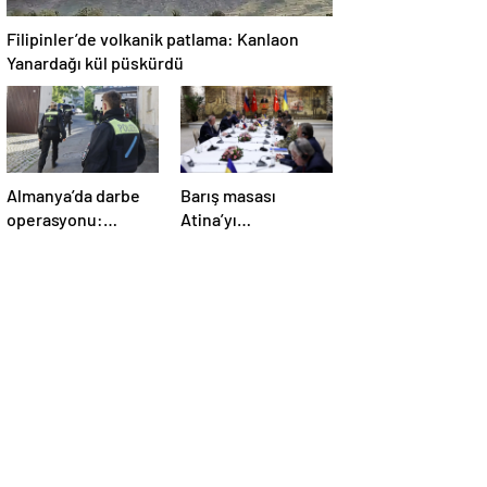
Filipinler’de volkanik patlama: Kanlaon
Yanardağı kül püskürdü
Almanya’da darbe
Barış masası
operasyonu:
Atina’yı
Gözaltılar
telaşlandırdı:
gerçekleşti
Başkan Erdoğan’ın
hamleleri korkuttu!
‘Yunanistan için risk
taşıyor’