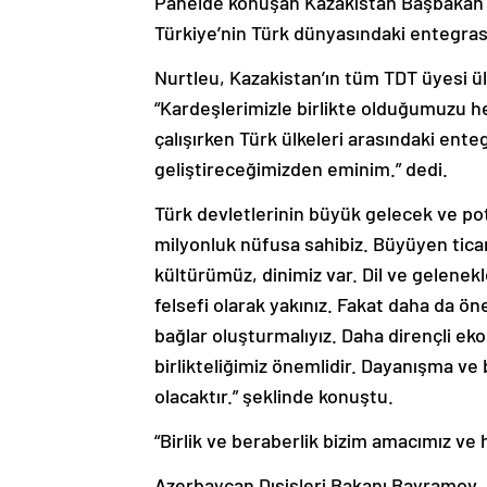
Panelde konuşan Kazakistan Başbakan Ya
Türkiye’nin Türk dünyasındaki entegrasy
Nurtleu, Kazakistan’ın tüm TDT üyesi ül
“Kardeşlerimizle birlikte olduğumuzu h
çalışırken Türk ülkeleri arasındaki en
geliştireceğimizden eminim.” dedi.
Türk devletlerinin büyük gelecek ve po
milyonluk nüfusa sahibiz. Büyüyen ticare
kültürümüz, dinimiz var. Dil ve gelenekl
felsefi olarak yakınız. Fakat daha da ö
bağlar oluşturmalıyız. Daha dirençli eko
birlikteliğimiz önemlidir. Dayanışma ve
olacaktır.” şeklinde konuştu.
“Birlik ve beraberlik bizim amacımız ve 
Azerbaycan Dışişleri Bakanı Bayramov,