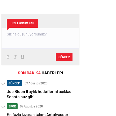
HIZLI YORUM YAP
GÖNDER
SON DAKİKA
HABERLERİ
GÜNDEM
07 Ağustos 2026
Joe Biden 6 aylık hedeflerini açıkladı.
Senato buz gibi…
SPOR
07 Ağustos 2026
En fazla kızaran takım Antalyaspor!