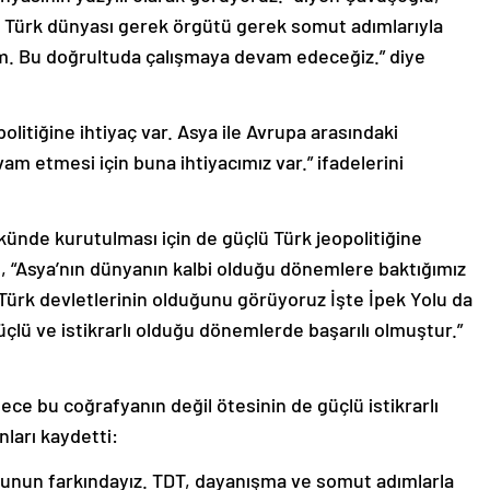
 Türk dünyası gerek örgütü gerek somut adımlarıyla
ım. Bu doğrultuda çalışmaya devam edeceğiz.” diye
litiğine ihtiyaç var. Asya ile Avrupa arasındaki
evam etmesi için buna ihtiyacımız var.” ifadelerini
ökünde kurutulması için de güçlü Türk jeopolitiğine
 “Asya’nın dünyanın kalbi olduğu dönemlere baktığımız
ü Türk devletlerinin olduğunu görüyoruz İşte İpek Yolu da
üçlü ve istikrarlı olduğu dönemlerde başarılı olmuştur.”
ce bu coğrafyanın değil ötesinin de güçlü istikrarlı
nları kaydetti:
Bunun farkındayız. TDT, dayanışma ve somut adımlarla