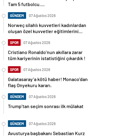
Tam 5 futbolcu….
GÜNDEM
07 Ağustos 2026
Norweç silahlı kuvvetleri kadınlardan
oluşan özel kuvvetler eğitimlerini
başlattı.
SPOR
07 Ağustos 2026
Cristiano Ronaldo’nun akıllara zarar
tüm kariyerinin istatistiğini çıkardık !
SPOR
07 Ağustos 2026
Galatasaray’a kötü haber! Monaco’dan
flaş Onyekuru kararı.
GÜNDEM
07 Ağustos 2026
Trump’tan seçim sonrası ilk mülakat
GÜNDEM
07 Ağustos 2026
Avusturya başbakanı Sebastian Kurz