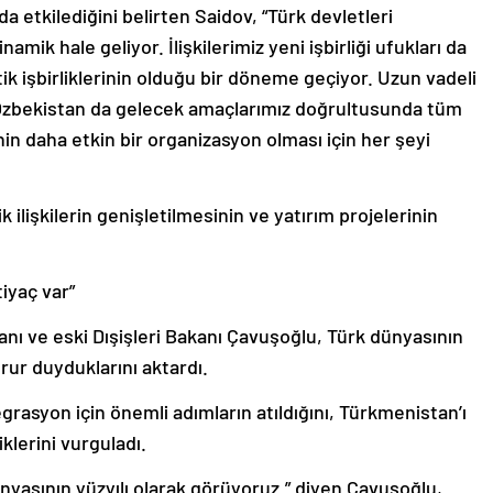
 etkilediğini belirten Saidov, “Türk devletleri
namik hale geliyor. İlişkilerimiz yeni işbirliği ufukları da
ik işbirliklerinin olduğu bir döneme geçiyor. Uzun vadeli
. Özbekistan da gelecek amaçlarımız doğrultusunda tüm
nin daha etkin bir organizasyon olması için her şeyi
 ilişkilerin genişletilmesinin ve yatırım projelerinin
iyaç var”
 ve eski Dışişleri Bakanı Çavuşoğlu, Türk dünyasının
ur duyduklarını aktardı.
grasyon için önemli adımların atıldığını, Türkmenistan’ı
lerini vurguladı.
ünyasının yüzyılı olarak görüyoruz.” diyen Çavuşoğlu,