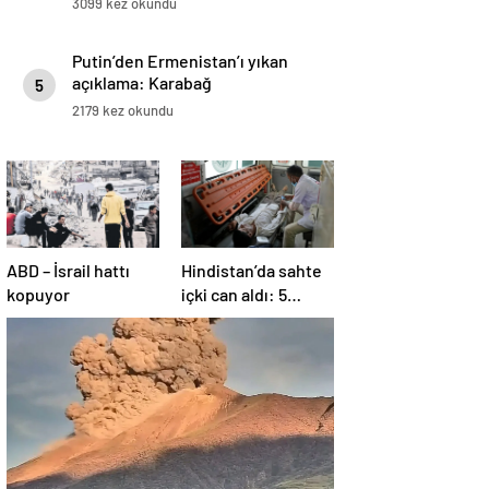
3099 kez okundu
Putin’den Ermenistan’ı yıkan
açıklama: Karabağ
5
Azerbaycan’ın ayrılmaz bir
2179 kez okundu
parçasıdır!
ABD – İsrail hattı
Hindistan’da sahte
kopuyor
içki can aldı: 5
köyde alarm verildi