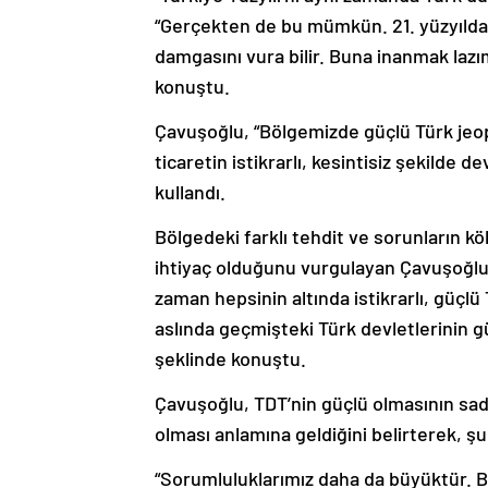
“Gerçekten de bu mümkün. 21. yüzyılda
damgasını vura bilir. Buna inanmak laz
konuştu.
Çavuşoğlu, “Bölgemizde güçlü Türk jeopo
ticaretin istikrarlı, kesintisiz şekilde d
kullandı.
Bölgedeki farklı tehdit ve sorunların k
ihtiyaç olduğunu vurgulayan Çavuşoğlu,
zaman hepsinin altında istikrarlı, güçl
aslında geçmişteki Türk devletlerinin g
şeklinde konuştu.
Çavuşoğlu, TDT’nin güçlü olmasının sade
olması anlamına geldiğini belirterek, şu
“Sorumluluklarımız daha da büyüktür. 