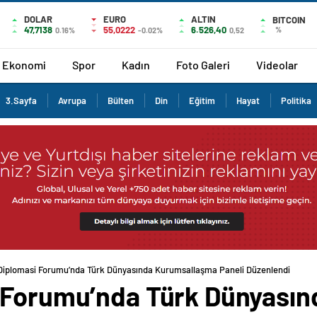
DOLAR
EURO
ALTIN
BITCOIN
47,7138
55,0222
6.526,40
%
0.16%
-0.02%
0,52
Ekonomi
Spor
Kadın
Foto Galeri
Videolar
3.Sayfa
Avrupa
Bülten
Din
Eğitim
Hayat
Politika
Diplomasi Forumu’nda Türk Dünyasında Kurumsallaşma Paneli Düzenlendi
i Forumu’nda Türk Dünyası