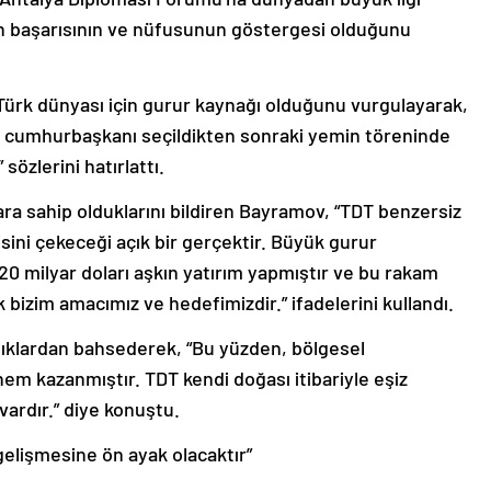
n başarısının ve nüfusunun göstergesi olduğunu
Türk dünyası için gurur kaynağı olduğunu vurgulayarak,
 cumhurbaşkanı seçildikten sonraki yemin töreninde
sözlerini hatırlattı.
ara sahip olduklarını bildiren Bayramov, “TDT benzersiz
sini çekeceği açık bir gerçektir. Büyük gurur
0 milyar doları aşkın yatırım yapmıştır ve bu rakam
k bizim amacımız ve hedefimizdir.” ifadelerini kullandı.
zlıklardan bahsederek, “Bu yüzden, bölgesel
nem kazanmıştır. TDT kendi doğası itibariyle eşiz
ardır.” diye konuştu.
 gelişmesine ön ayak olacaktır”