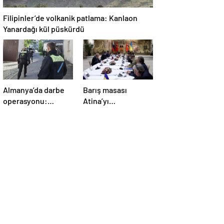
Filipinler’de volkanik patlama: Kanlaon
Yanardağı kül püskürdü
Almanya’da darbe
Barış masası
operasyonu:
Atina’yı
Gözaltılar
telaşlandırdı:
gerçekleşti
Başkan Erdoğan’ın
hamleleri korkuttu!
‘Yunanistan için risk
taşıyor’