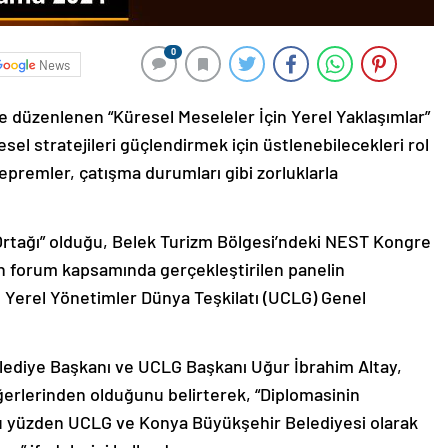
0
News
 düzenlenen “Küresel Meseleler İçin Yerel Yaklaşımlar”
esel stratejileri güçlendirmek için üstlenebilecekleri rol
 depremler, çatışma durumları gibi zorluklarla
 Ortağı” olduğu, Belek Turizm Bölgesi’ndeki NEST Kongre
 forum kapsamında gerçekleştirilen panelin
 Yerel Yönetimler Dünya Teşkilatı (UCLG) Genel
ediye Başkanı ve UCLG Başkanı Uğur İbrahim Altay,
erlerinden olduğunu belirterek, “Diplomasinin
Bu yüzden UCLG ve Konya Büyükşehir Belediyesi olarak