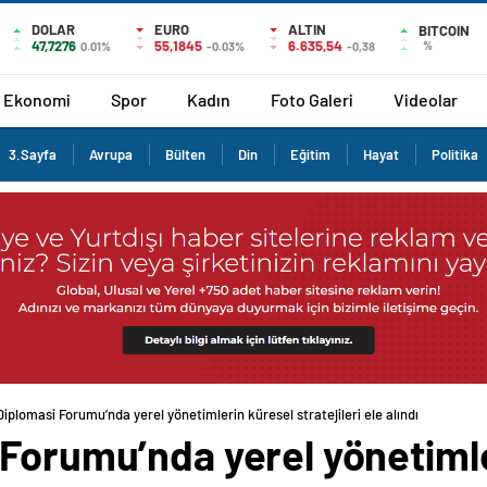
DOLAR
EURO
ALTIN
BITCOIN
47,7276
55,1845
6.635,54
%
0.01%
-0.03%
-0,38
Ekonomi
Spor
Kadın
Foto Galeri
Videolar
3.Sayfa
Avrupa
Bülten
Din
Eğitim
Hayat
Politika
iplomasi Forumu’nda yerel yönetimlerin küresel stratejileri ele alındı
 Forumu’nda yerel yönetiml