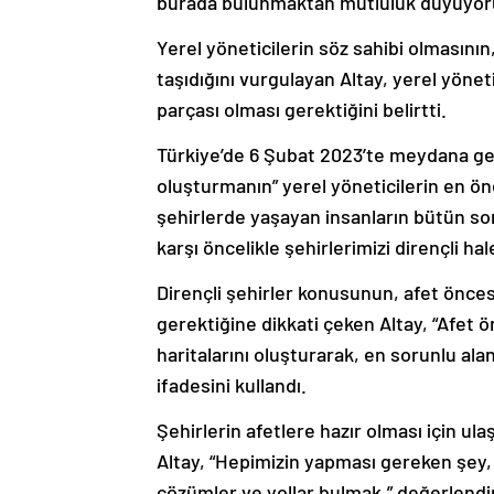
burada bulunmaktan mutluluk duyuyoruz.
Yerel yöneticilerin söz sahibi olmasın
taşıdığını vurgulayan Altay, yerel yöne
parçası olması gerektiğini belirtti.
Türkiye’de 6 Şubat 2023’te meydana gele
oluşturmanın” yerel yöneticilerin en ö
şehirlerde yaşayan insanların bütün so
karşı öncelikle şehirlerimizi dirençli hal
Dirençli şehirler konusunun, afet önces
gerektiğine dikkati çeken Altay, “Afet 
haritalarını oluşturarak, en sorunlu a
ifadesini kullandı.
Şehirlerin afetlere hazır olması için u
Altay, “Hepimizin yapması gereken şey, 
çözümler ve yollar bulmak.” değerlend