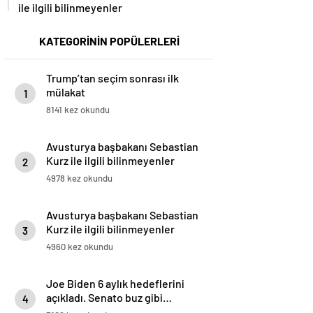
ile ilgili bilinmeyenler
KATEGORİNİN POPÜLERLERİ
Trump’tan seçim sonrası ilk
mülakat
1
8141 kez okundu
Avusturya başbakanı Sebastian
Kurz ile ilgili bilinmeyenler
2
4978 kez okundu
Avusturya başbakanı Sebastian
Kurz ile ilgili bilinmeyenler
3
4960 kez okundu
Joe Biden 6 aylık hedeflerini
açıkladı. Senato buz gibi…
4