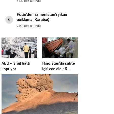
3102 kez okundu
Putin’den Ermenistan’ı yıkan
açıklama: Karabağ
5
Azerbaycan’ın ayrılmaz bir
2180 kez okundu
parçasıdır!
ABD – İsrail hattı
Hindistan’da sahte
kopuyor
içki can aldı: 5
köyde alarm verildi