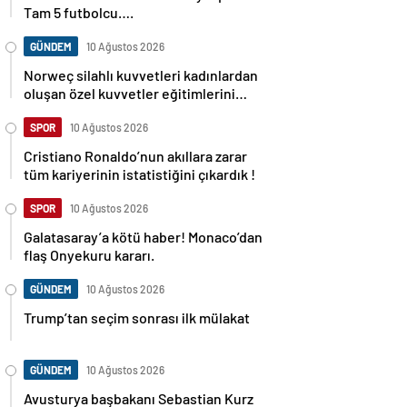
Tam 5 futbolcu….
GÜNDEM
10 Ağustos 2026
Norweç silahlı kuvvetleri kadınlardan
oluşan özel kuvvetler eğitimlerini
başlattı.
SPOR
10 Ağustos 2026
Cristiano Ronaldo’nun akıllara zarar
tüm kariyerinin istatistiğini çıkardık !
SPOR
10 Ağustos 2026
Galatasaray’a kötü haber! Monaco’dan
flaş Onyekuru kararı.
GÜNDEM
10 Ağustos 2026
Trump’tan seçim sonrası ilk mülakat
GÜNDEM
10 Ağustos 2026
Avusturya başbakanı Sebastian Kurz