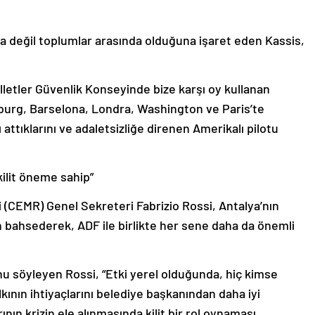
da değil toplumlar arasında olduğuna işaret eden Kassis,
Milletler Güvenlik Konseyinde bize karşı oy kullanan
burg, Barselona, Londra, Washington ve Paris’te
ı attıklarını ve adaletsizliğe direnen Amerikalı pilotu
kilit öneme sahip”
 (CEMR) Genel Sekreteri Fabrizio Rossi, Antalya’nın
n bahsederek, ADF ile birlikte her sene daha da önemli
unu söyleyen Rossi, “Etki yerel olduğunda, hiç kimse
alkının ihtiyaçlarını belediye başkanından daha iyi
ın krizin ele alınmasında kilit bir rol oynaması