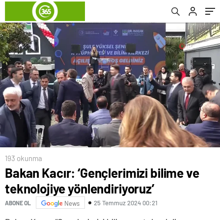
Sundu
193 okunma
Bakan Kacır: ‘Gençlerimizi bilime ve
teknolojiye yönlendiriyoruz’
25 Temmuz 2024 00:21
ABONE OL
News