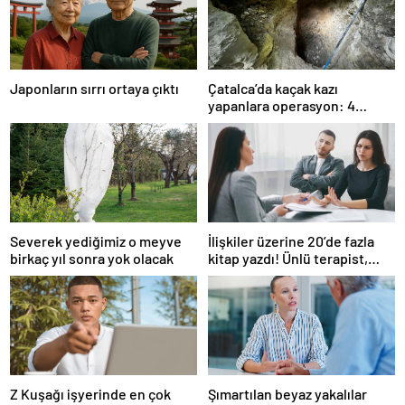
Japonların sırrı ortaya çıktı
Çatalca’da kaçak kazı
yapanlara operasyon: 4
gözaltı
Severek yediğimiz o meyve
İlişkiler üzerine 20’de fazla
birkaç yıl sonra yok olacak
kitap yazdı! Ünlü terapist,
boşanmaların gerçek
suçlularını açıklıyor
Z Kuşağı işyerinde en çok
Şımartılan beyaz yakalılar