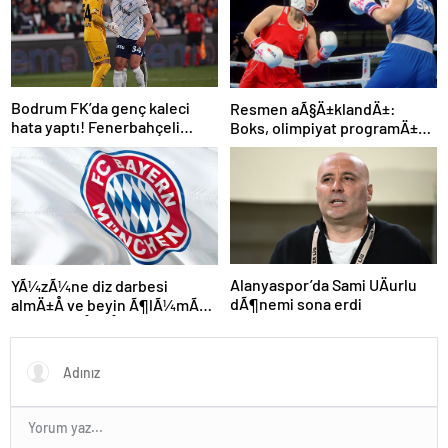
Bodrum FK’da genç kaleci
Resmen aÃ§Ä±klandÄ±:
hata yaptı! Fenerbahçeli
Boks, olimpiyat programÄ±na
futbolcular teselli etti
dahil edildi
Alanyaspor’da Sami UÄurlu
YÃ¼zÃ¼ne diz darbesi
dÃ¶nemi sona erdi
almÄ±Å ve beyin Ã¶lÃ¼mÃ¼
gerÃ§ekleÅmiÅti, Bayern
MÃ¼nih DÃ¼nya
KarmasÄ±’nÄ±n genÃ§
futbolcusu hayatÄ±nÄ±
kaybetti