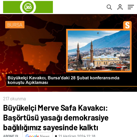
kalktı
217 okunma
Büyükelçi Merve Safa Kavakcı:
Başörtüsü yasağı demokrasiye
bağlılığımız sayesinde kalktı
21 Haziran 2024 12:18
ABONE OL
News