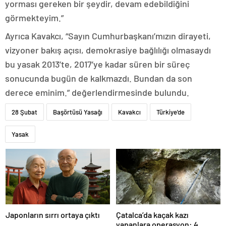
yorması gereken bir şeydir, devam edebildiğini
görmekteyim.”
Ayrıca Kavakcı, “Sayın Cumhurbaşkanı’mızın dirayeti,
vizyoner bakış açısı, demokrasiye bağlılığı olmasaydı
bu yasak 2013’te, 2017’ye kadar süren bir süreç
sonucunda bugün de kalkmazdı. Bundan da son
derece eminim.” değerlendirmesinde bulundu.
28 Şubat
Başörtüsü Yasağı
Kavakcı
Türkiye'de
Yasak
Japonların sırrı ortaya çıktı
Çatalca’da kaçak kazı
yapanlara operasyon: 4