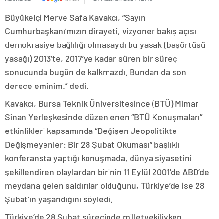
Büyükelçi Merve Safa Kavakcı, “Sayın
Cumhurbaşkanı’mızın dirayeti, vizyoner bakış açısı,
demokrasiye bağlılığı olmasaydı bu yasak (başörtüsü
yasağı) 2013’te, 2017’ye kadar süren bir süreç
sonucunda bugün de kalkmazdı. Bundan da son
derece eminim.” dedi.
Kavakcı, Bursa Teknik Üniversitesince (BTÜ) Mimar
Sinan Yerleşkesinde düzenlenen “BTÜ Konuşmaları”
etkinlikleri kapsamında “Değişen Jeopolitikte
Değişmeyenler: Bir 28 Şubat Okuması” başlıklı
konferansta yaptığı konuşmada, dünya siyasetini
şekillendiren olaylardan birinin 11 Eylül 2001’de ABD’de
meydana gelen saldırılar olduğunu, Türkiye’de ise 28
Şubat’ın yaşandığını söyledi.
Türkiye’de 28 Şubat sürecinde milletvekiliyken