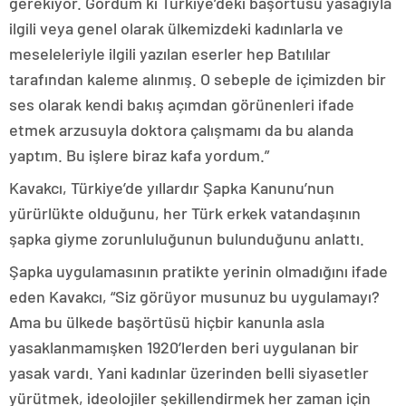
gerekiyor. Gördüm ki Türkiye’deki başörtüsü yasağıyla
ilgili veya genel olarak ülkemizdeki kadınlarla ve
meseleleriyle ilgili yazılan eserler hep Batılılar
tarafından kaleme alınmış. O sebeple de içimizden bir
ses olarak kendi bakış açımdan görünenleri ifade
etmek arzusuyla doktora çalışmamı da bu alanda
yaptım. Bu işlere biraz kafa yordum.”
Kavakcı, Türkiye’de yıllardır Şapka Kanunu’nun
yürürlükte olduğunu, her Türk erkek vatandaşının
şapka giyme zorunluluğunun bulunduğunu anlattı.
Şapka uygulamasının pratikte yerinin olmadığını ifade
eden Kavakcı, “Siz görüyor musunuz bu uygulamayı?
Ama bu ülkede başörtüsü hiçbir kanunla asla
yasaklanmamışken 1920’lerden beri uygulanan bir
yasak vardı. Yani kadınlar üzerinden belli siyasetler
yürütmek, ideolojiler şekillendirmek her zaman için