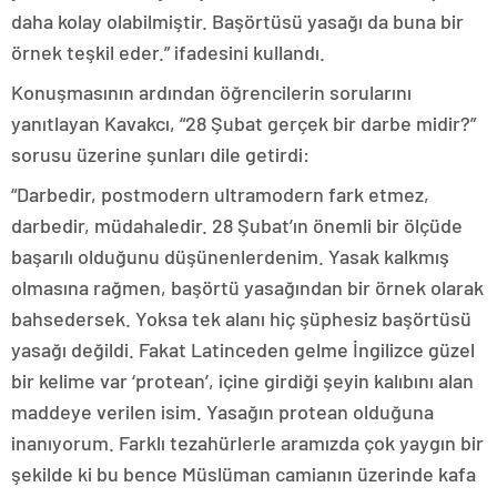
daha kolay olabilmiştir. Başörtüsü yasağı da buna bir
örnek teşkil eder.” ifadesini kullandı.
Konuşmasının ardından öğrencilerin sorularını
yanıtlayan Kavakcı, “28 Şubat gerçek bir darbe midir?”
sorusu üzerine şunları dile getirdi:
“Darbedir, postmodern ultramodern fark etmez,
darbedir, müdahaledir. 28 Şubat’ın önemli bir ölçüde
başarılı olduğunu düşünenlerdenim. Yasak kalkmış
olmasına rağmen, başörtü yasağından bir örnek olarak
bahsedersek. Yoksa tek alanı hiç şüphesiz başörtüsü
yasağı değildi. Fakat Latinceden gelme İngilizce güzel
bir kelime var ‘protean’, içine girdiği şeyin kalıbını alan
maddeye verilen isim. Yasağın protean olduğuna
inanıyorum. Farklı tezahürlerle aramızda çok yaygın bir
şekilde ki bu bence Müslüman camianın üzerinde kafa