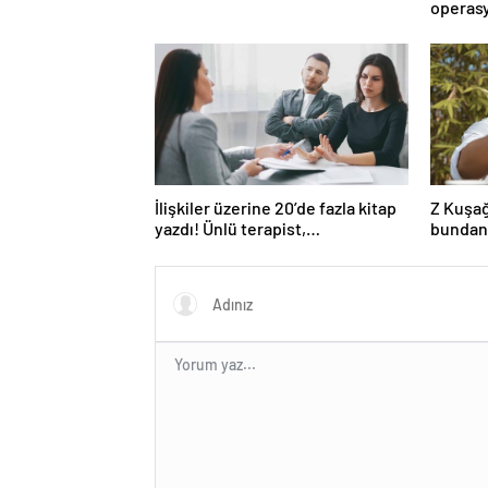
operasy
İlişkiler üzerine 20’de fazla kitap
Z Kuşağ
yazdı! Ünlü terapist,
bundan
boşanmaların gerçek suçlularını
açıklıyor