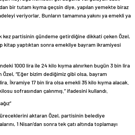
ndan bir tutam kıyma geçsin diye, yapılan yemekte biraz
eleyi veriyorlar. Bunların tamamına yakını ya emekli ya
k kez partisinin gündeme getirdiğine dikkati çeken Özel,
 kitap yaptıktan sonra emekliye bayram ikramiyesi
deki 1000 lira ile 24 kilo kıyma alınırken bugün 3 bin lira
en Özel, “Eğer bizim dediğimiz gibi olsa, bayram
 lira. İkramiye 17 bin lira olsa emekli 35 kilo kıyma alacak.
kilosu sofrasından çalınmış.” ifadesini kullandı.
cağız”
eceklerini aktaran Özel, partisinin belediye
larını, 1 Nisan’dan sonra tek çatı altında toplamayı