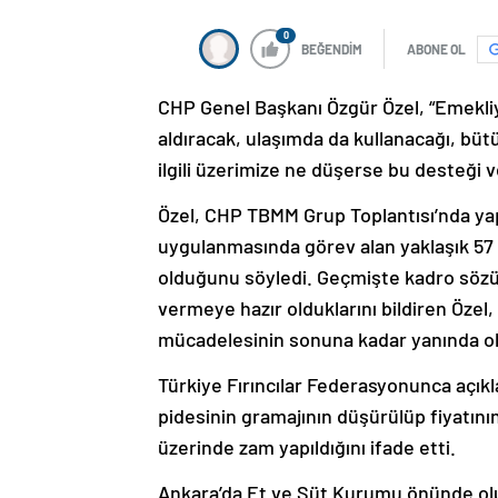
0
BEĞENDİM
ABONE OL
CHP Genel Başkanı Özgür Özel, “Emekliy
aldıracak, ulaşımda da kullanacağı, büt
ilgili üzerimize ne düşerse bu desteği v
Özel, CHP TBMM Grup Toplantısı’nda ya
uygulanmasında görev alan yaklaşık 57
olduğunu söyledi. Geçmişte kadro sözü d
vermeye hazır olduklarını bildiren Öze
mücadelesinin sonuna kadar yanında oldu
Türkiye Fırıncılar Federasyonunca açık
pidesinin gramajının düşürülüp fiyatının
üzerinde zam yapıldığını ifade etti.
Ankara’da Et ve Süt Kurumu önünde ol