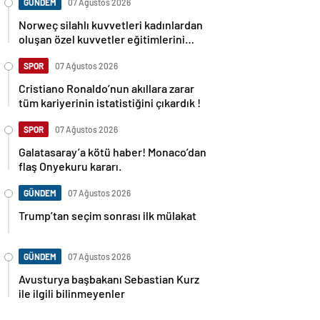
GÜNDEM
07 Ağustos 2026
Norweç silahlı kuvvetleri kadınlardan
oluşan özel kuvvetler eğitimlerini
başlattı.
SPOR
07 Ağustos 2026
Cristiano Ronaldo’nun akıllara zarar
tüm kariyerinin istatistiğini çıkardık !
SPOR
07 Ağustos 2026
Galatasaray’a kötü haber! Monaco’dan
flaş Onyekuru kararı.
GÜNDEM
07 Ağustos 2026
Trump’tan seçim sonrası ilk mülakat
GÜNDEM
07 Ağustos 2026
Avusturya başbakanı Sebastian Kurz
ile ilgili bilinmeyenler