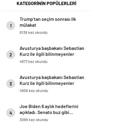
KATEGORİNİN POPÜLERLERİ
Trump’tan seçim sonrası ilk
mülakat
1
8138 kez okundu
Avusturya başbakanı Sebastian
Kurz ile ilgili bilinmeyenler
2
4977 kez okundu
Avusturya başbakanı Sebastian
Kurz ile ilgili bilinmeyenler
3
4958 kez okundu
Joe Biden 6 aylık hedeflerini
açıkladı. Senato buz gibi…
4
3099 kez okundu