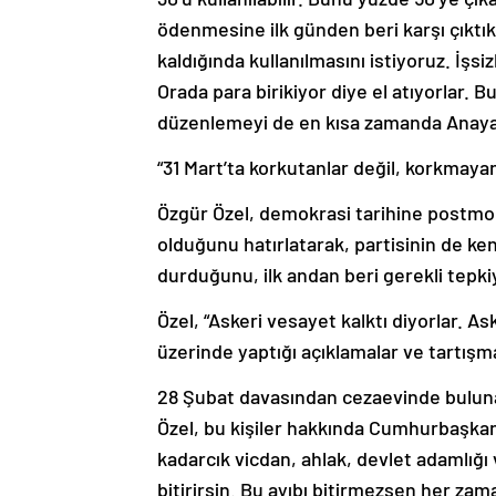
ödenmesine ilk günden beri karşı çıktık. 
kaldığında kullanılmasını istiyoruz. İşsiz
Orada para birikiyor diye el atıyorlar. 
düzenlemeyi de en kısa zamanda Anaya
“31 Mart’ta korkutanlar değil, korkmaya
Özgür Özel, demokrasi tarihine postmo
olduğunu hatırlatarak, partisinin de k
durduğunu, ilk andan beri gerekli tepkiy
Özel, “Askeri vesayet kalktı diyorlar. A
üzerinde yaptığı açıklamalar ve tartış
28 Şubat davasından cezaevinde buluna
Özel, bu kişiler hakkında Cumhurbaşkanın
kadarcık vicdan, ahlak, devlet adamlığı va
bitirirsin. Bu ayıbı bitirmezsen her za