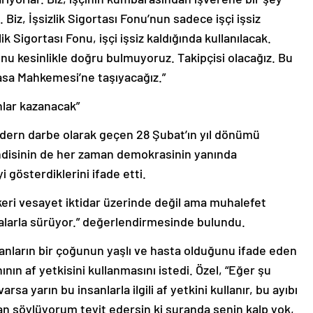
Biz, İşsizlik Sigortası Fonu’nun sadece işçi işsiz
lik Sigortası Fonu, işçi işsiz kaldığında kullanılacak.
Bunu kesinlikle doğru bulmuyoruz. Takipçisi olacağız. Bu
sa Mahkemesi’ne taşıyacağız.”
nlar kazanacak”
dern darbe olarak geçen 28 Şubat’ın yıl dönümü
endisinin de her zaman demokrasinin yanında
i gösterdiklerini ifade etti.
skeri vesayet iktidar üzerinde değil ama muhalefet
malarla sürüyor.” değerlendirmesinde bulundu.
nların bir çoğunun yaşlı ve hasta olduğunu ifade eden
ın af yetkisini kullanmasını istedi. Özel, “Eğer şu
rsa yarın bu insanlarla ilgili af yetkini kullanır, bu ayıbı
man söylüyorum teyit edersin ki şuranda senin kalp yok,