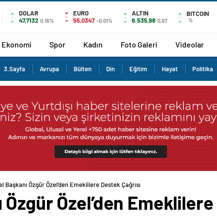
DOLAR
EURO
ALTIN
BITCOIN
47,7132
55,0347
6.535,98
%
0.16%
-0.01%
0,67
Ekonomi
Spor
Kadın
Foto Galeri
Videolar
3.Sayfa
Avrupa
Bülten
Din
Eğitim
Hayat
Politika
l Başkanı Özgür Özel’den Emeklilere Destek Çağrısı
 Özgür Özel’den Emeklilere