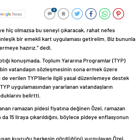
0
News
e hiç olmazsa bu seneyi çıkaracak, rahat nefes
ünleşik bir emekli kart uygulaması getirelim. Biz bununla
ermeye hazırız.” dedi.
ptığı konuşmada, Toplum Yararına Programlar (TYP)
 bin vatandaşın sözleşmesinin sona ermek üzere
e verilen TYP’lilerle ilgili yasal düzenlemeye destek
l, TYP uygulamasından yararlanan vatandaşların
klarını belirtti.
lanan ramazan pidesi fiyatına değinen Özel, ramazan
 da 15 liraya çıkarıldığını, böylece pideye enflasyonun
uşan kuyruğu herkesin gördüğünü vurgulayan Özel,