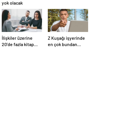
yok olacak
İlişkiler üzerine
Z Kuşağı işyerinde
20’de fazla kitap
en çok bundan
yazdı! Ünlü terapist,
nefret ediyormuş
boşanmaların
gerçek suçlularını
açıklıyor