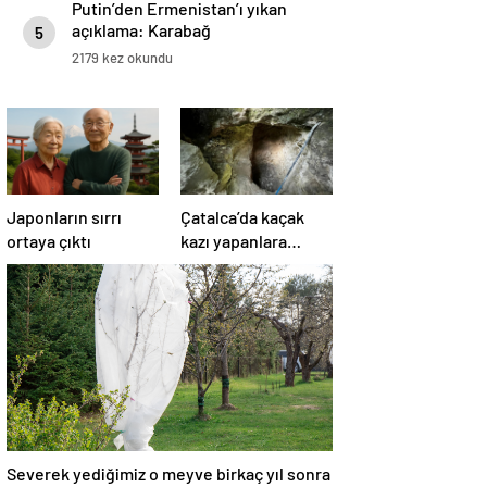
Putin’den Ermenistan’ı yıkan
açıklama: Karabağ
5
Azerbaycan’ın ayrılmaz bir
2179 kez okundu
parçasıdır!
Japonların sırrı
Çatalca’da kaçak
ortaya çıktı
kazı yapanlara
operasyon: 4
gözaltı
Severek yediğimiz o meyve birkaç yıl sonra