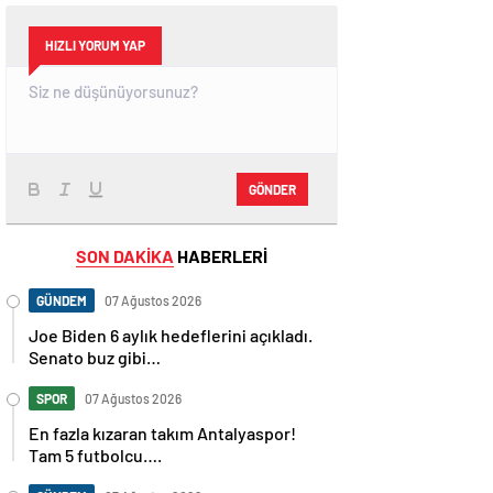
HIZLI YORUM YAP
GÖNDER
SON DAKİKA
HABERLERİ
GÜNDEM
07 Ağustos 2026
Joe Biden 6 aylık hedeflerini açıkladı.
Senato buz gibi…
SPOR
07 Ağustos 2026
En fazla kızaran takım Antalyaspor!
Tam 5 futbolcu….