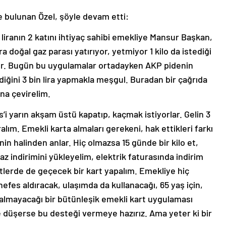
de bulunan Özel, şöyle devam etti:
n liranın 2 katını ihtiyaç sahibi emekliye Mansur Başkan,
ra doğal gaz parası yatırıyor, yetmiyor 1 kilo da istediği
yor. Bugün bu uygulamalar ortadayken AKP pidenin
diğini 3 bin lira yapmakla meşgul. Buradan bir çağrıda
ına çevirelim.
’i yarın akşam üstü kapatıp, kaçmak istiyorlar. Gelin 3
alım. Emekli karta almaları gerekeni, hak ettikleri farkı
nin halinden anlar. Hiç olmazsa 15 günde bir kilo et,
z indirimini yükleyelim, elektrik faturasında indirim
tlerde de geçecek bir kart yapalım. Emekliye hiç
efes aldıracak, ulaşımda da kullanacağı, 65 yaş için,
almayacağı bir bütünleşik emekli kart uygulaması
ne düşerse bu desteği vermeye hazırız. Ama yeter ki bir