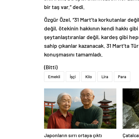
bir taş var.” dedi.
Özgür Özel, “31 Mart’ta korkutanlar deği
değil, ötekinin hakkının kendi hakkı gib
şeytanlaştıranlar değil, kardeş gibi h
sahip çıkanlar kazanacak. 31 Mart’ta Tür
konuşmasını tamamladı.
(Bitti)
Emekli
İşçi
Kilo
Lira
Para
Japonların sırrı ortaya çıktı
Çatalca