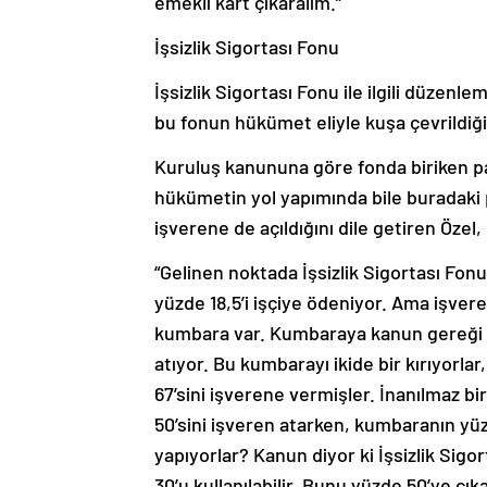
emekli kart çıkaralım.”
İşsizlik Sigortası Fonu
İşsizlik Sigortası Fonu ile ilgili düzen
bu fonun hükümet eliyle kuşa çevrildiğini
Kuruluş kanununa göre fonda biriken pa
hükümetin yol yapımında bile buradaki p
işverene de açıldığını dile getiren Özel,
“Gelinen noktada İşsizlik Sigortası Fonu
yüzde 18,5’i işçiye ödeniyor. Ama işveren
kumbara var. Kumbaraya kanun gereği y
atıyor. Bu kumbarayı ikide bir kırıyorlar,
67’sini işverene vermişler. İnanılmaz b
50’sini işveren atarken, kumbaranın yü
yapıyorlar? Kanun diyor ki İşsizlik Sig
30’u kullanılabilir. Bunu yüzde 50’ye çı