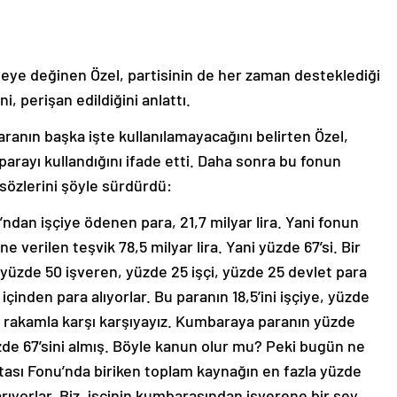
lemeye değinen Özel, partisinin de her zaman desteklediği
, perişan edildiğini anlattı.
ranın başka işte kullanılamayacağını belirten Özel,
arayı kullandığını ifade etti. Daha sonra bu fonun
 sözlerini şöyle sürdürdü:
’ndan işçiye ödenen para, 21,7 milyar lira. Yani fonun
e verilen teşvik 78,5 milyar lira. Yani yüzde 67’si. Bir
üzde 50 işveren, yüzde 25 işçi, yüzde 25 devlet para
 içinden para alıyorlar. Bu paranın 18,5’ini işçiye, yüzde
ir rakamla karşı karşıyayız. Kumbaraya paranın yüzde
zde 67’sini almış. Böyle kanun olur mu? Peki bugün ne
ortası Fonu’nda biriken toplam kaynağın en fazla yüzde
karıyorlar. Biz, işçinin kumbarasından işverene bir şey