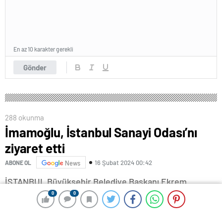
En az 10 karakter gerekli
Gönder
288 okunma
İmamoğlu, İstanbul Sanayi Odası’nı
ziyaret etti
16 Şubat 2024 00:42
ABONE OL
News
İSTANBUL Büyükşehir Belediye Başkanı Ekrem
İmamoğlu, Beyoğlu’nda bulunan İstanbul Sanayi
0
0
0
0
Odası’nı (İSO) ziyaret etti. İmamoğlu ziyaretin ardından