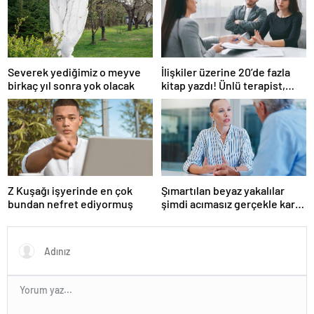
Severek yediğimiz o meyve
İlişkiler üzerine 20’de fazla
birkaç yıl sonra yok olacak
kitap yazdı! Ünlü terapist,
boşanmaların gerçek
suçlularını açıklıyor
Z Kuşağı işyerinde en çok
Şımartılan beyaz yakalılar
bundan nefret ediyormuş
şimdi acımasız gerçekle karşı
karşıya