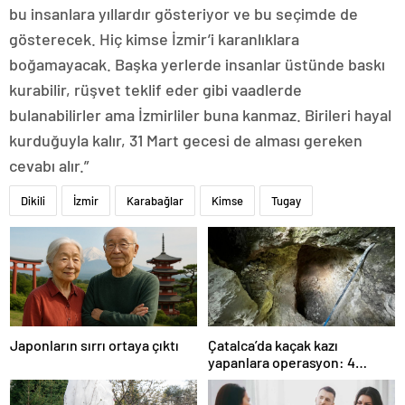
bu insanlara yıllardır gösteriyor ve bu seçimde de
gösterecek. Hiç kimse İzmir’i karanlıklara
boğamayacak. Başka yerlerde insanlar üstünde baskı
kurabilir, rüşvet teklif eder gibi vaadlerde
bulanabilirler ama İzmirliler buna kanmaz. Birileri hayal
kurduğuyla kalır, 31 Mart gecesi de alması gereken
cevabı alır.”
Dikili
İzmir
Karabağlar
Kimse
Tugay
Japonların sırrı ortaya çıktı
Çatalca’da kaçak kazı
yapanlara operasyon: 4
gözaltı