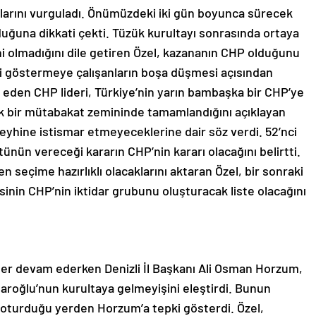
ıklarını vurguladı. Önümüzdeki iki gün boyunca sürecek
uğuna dikkati çekti. Tüzük kurultayı sonrasında ortaya
 olmadığını dile getiren Özel, kazananın CHP olduğunu
bi göstermeye çalışanların boşa düşmesi açısından
 eden CHP lideri, Türkiye’nin yarın bambaşka bir CHP’ye
ük bir mütabakat zemininde tamamlandığını açıklayan
eyhine istismar etmeyeceklerine dair söz verdi. 52’nci
ünün vereceği kararın CHP’nin kararı olacağını belirtti.
n seçime hazırlıklı olacaklarını aktaran Özel, bir sonraki
tesinin CHP’nin iktidar grubunu oluşturacak liste olacağını
r devam ederken Denizli İl Başkanı Ali Osman Horzum,
daroğlu’nun kurultaya gelmeyişini eleştirdi. Bunun
, oturduğu yerden Horzum’a tepki gösterdi. Özel,