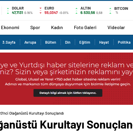
DOLAR
EURO
ALTIN
BITCOIN
47,7131
55,0347
6.530,56
%
0.16%
-0.01%
0,58
Ekonomi
Spor
Kadın
Foto Galeri
Videolar
3.Sayfa
Avrupa
Bülten
Din
Eğitim
Hayat
Politika
20’nci Olağanüstü Kurultayı Sonuçlandı
ağanüstü Kurultayı Sonuçlan