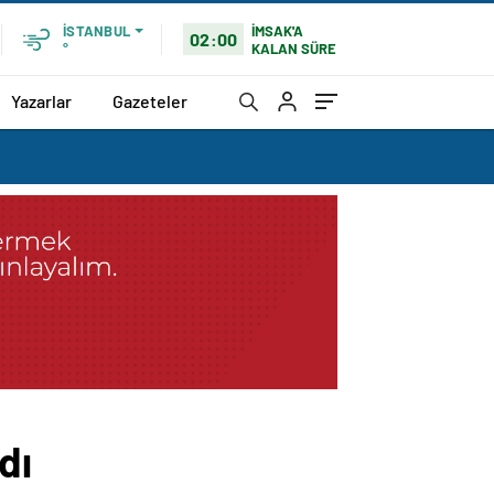
İMSAK'A
İSTANBUL
02:00
KALAN SÜRE
°
Yazarlar
Gazeteler
dı