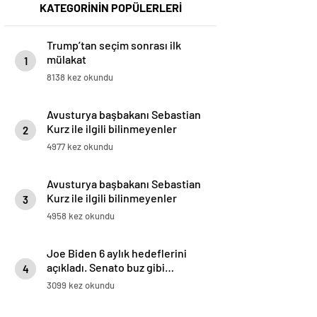
KATEGORİNİN POPÜLERLERİ
Trump’tan seçim sonrası ilk
mülakat
1
8138 kez okundu
Avusturya başbakanı Sebastian
Kurz ile ilgili bilinmeyenler
2
4977 kez okundu
Avusturya başbakanı Sebastian
Kurz ile ilgili bilinmeyenler
3
4958 kez okundu
Joe Biden 6 aylık hedeflerini
açıkladı. Senato buz gibi…
4
3099 kez okundu