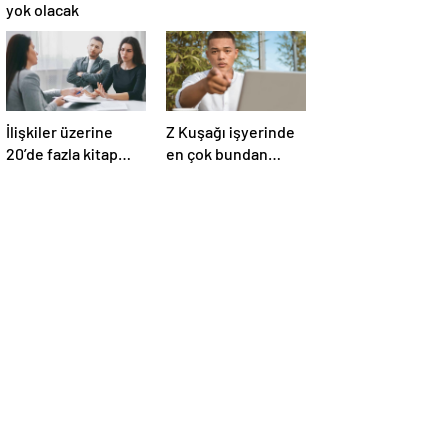
yok olacak
İlişkiler üzerine
Z Kuşağı işyerinde
20’de fazla kitap
en çok bundan
yazdı! Ünlü terapist,
nefret ediyormuş
boşanmaların
gerçek suçlularını
açıklıyor