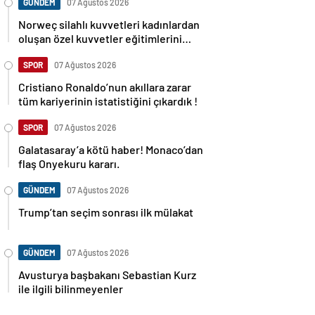
GÜNDEM
07 Ağustos 2026
Norweç silahlı kuvvetleri kadınlardan
oluşan özel kuvvetler eğitimlerini
başlattı.
SPOR
07 Ağustos 2026
Cristiano Ronaldo’nun akıllara zarar
tüm kariyerinin istatistiğini çıkardık !
SPOR
07 Ağustos 2026
Galatasaray’a kötü haber! Monaco’dan
flaş Onyekuru kararı.
GÜNDEM
07 Ağustos 2026
Trump’tan seçim sonrası ilk mülakat
GÜNDEM
07 Ağustos 2026
Avusturya başbakanı Sebastian Kurz
ile ilgili bilinmeyenler