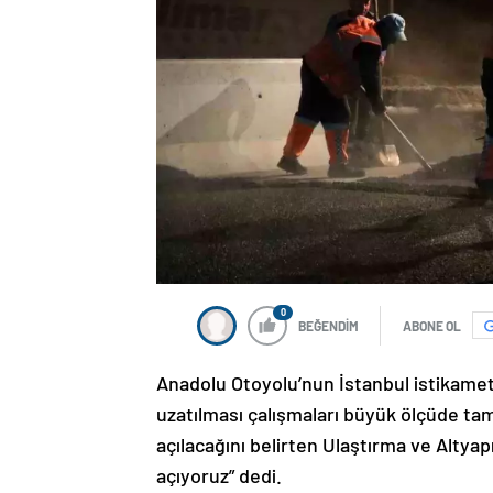
0
BEĞENDİM
ABONE OL
Anadolu Otoyolu’nun İstanbul istikameti
uzatılması çalışmaları büyük ölçüde t
açılacağını belirten Ulaştırma ve Altyap
açıyoruz” dedi.