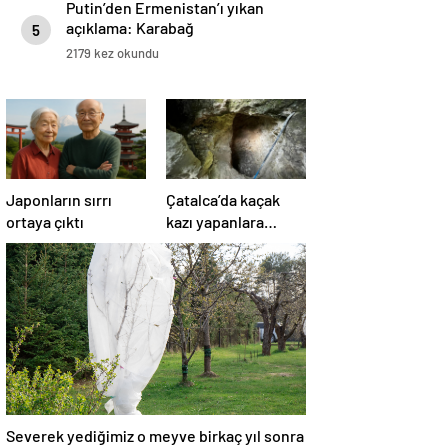
Putin’den Ermenistan’ı yıkan
açıklama: Karabağ
5
Azerbaycan’ın ayrılmaz bir
2179 kez okundu
parçasıdır!
Japonların sırrı
Çatalca’da kaçak
ortaya çıktı
kazı yapanlara
operasyon: 4
gözaltı
Severek yediğimiz o meyve birkaç yıl sonra