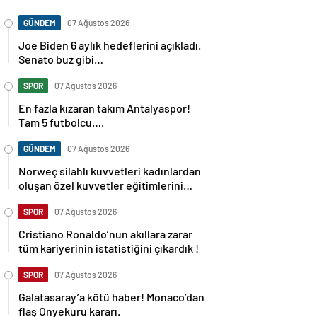
GÜNDEM
07 Ağustos 2026
Joe Biden 6 aylık hedeflerini açıkladı.
Senato buz gibi…
SPOR
07 Ağustos 2026
En fazla kızaran takım Antalyaspor!
Tam 5 futbolcu….
GÜNDEM
07 Ağustos 2026
Norweç silahlı kuvvetleri kadınlardan
oluşan özel kuvvetler eğitimlerini
başlattı.
SPOR
07 Ağustos 2026
Cristiano Ronaldo’nun akıllara zarar
tüm kariyerinin istatistiğini çıkardık !
SPOR
07 Ağustos 2026
Galatasaray’a kötü haber! Monaco’dan
flaş Onyekuru kararı.