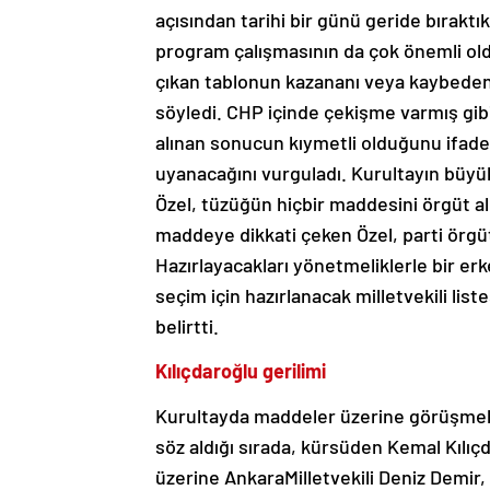
açısından tarihi bir günü geride bırakt
program çalışmasının da çok önemli old
çıkan tablonun kazananı veya kaybedeni
söyledi. CHP içinde çekişme varmış gi
alınan sonucun kıymetli olduğunu ifade
uyanacağını vurguladı. Kurultayın büy
Özel, tüzüğün hiçbir maddesini örgüt al
maddeye dikkati çeken Özel, parti örgüt
Hazırlayacakları yönetmeliklerle bir erke
seçim için hazırlanacak milletvekili lis
belirtti.
Kılıçdaroğlu gerilimi
Kurultayda maddeler üzerine görüşmele
söz aldığı sırada, kürsüden Kemal Kılıç
üzerine AnkaraMilletvekili Deniz Demir