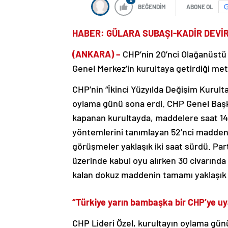
0
BEĞENDİM
ABONE OL
HABER: GÜLARA SUBAŞI-KADİR DEVİ
(ANKARA) –
CHP’nin 20’nci Olağanüstü 
Genel Merkez’in kurultaya getirdiği meti
CHP’nin “İkinci Yüzyılda Değişim Kurulta
oylama günü sona erdi. CHP Genel Başk
kapanan kurultayda, maddelere saat 14.3
yöntemlerini tanımlayan 52’nci madden
görüşmeler yaklaşık iki saat sürdü. Par
üzerinde kabul oyu alırken 30 civarında
kalan dokuz maddenin tamamı yaklaşık y
“Türkiye yarın bambaşka bir CHP’ye u
CHP Lideri Özel, kurultayın oylama gün