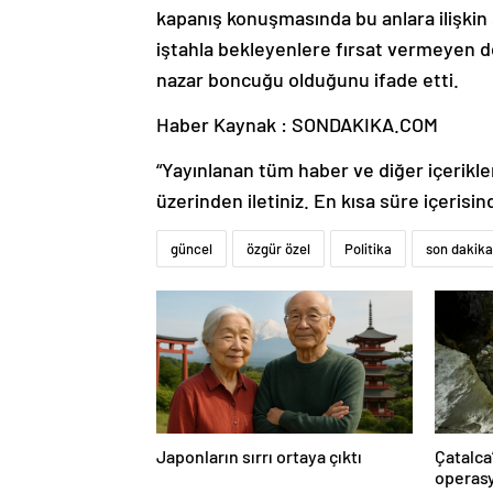
kapanış konuşmasında bu anlara ilişkin 
iştahla bekleyenlere fırsat vermeyen d
nazar boncuğu olduğunu ifade etti.
Haber Kaynak : SONDAKIKA.COM
“Yayınlanan tüm haber ve diğer içerikler i
üzerinden iletiniz. En kısa süre içerisin
güncel
özgür özel
Politika
son dakika
Japonların sırrı ortaya çıktı
Çatalca
operasy