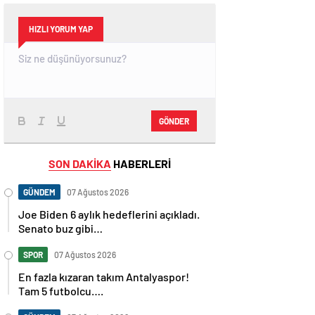
HIZLI YORUM YAP
GÖNDER
SON DAKİKA
HABERLERİ
GÜNDEM
07 Ağustos 2026
Joe Biden 6 aylık hedeflerini açıkladı.
Senato buz gibi…
SPOR
07 Ağustos 2026
En fazla kızaran takım Antalyaspor!
Tam 5 futbolcu….