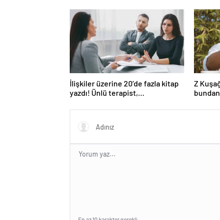
İlişkiler üzerine 20’de fazla kitap
Z Kuşağ
yazdı! Ünlü terapist,
bundan
boşanmaların gerçek suçlularını
açıklıyor
En az 10 karakter gerekli