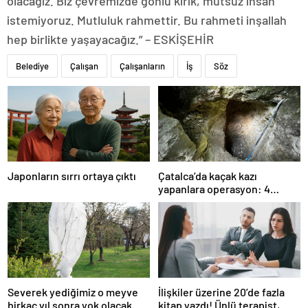
olacağız. Biz çevremizde gönlü kırık, mutsuz insan
istemiyoruz. Mutluluk rahmettir. Bu rahmeti inşallah
hep birlikte yaşayacağız.” – ESKİŞEHİR
Belediye
Çalışan
Çalışanların
İş
Söz
Japonların sırrı ortaya çıktı
Çatalca’da kaçak kazı
yapanlara operasyon: 4
gözaltı
Severek yediğimiz o meyve
İlişkiler üzerine 20’de fazla
birkaç yıl sonra yok olacak
kitap yazdı! Ünlü terapist,