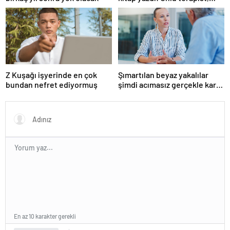
boşanmaların gerçek
suçlularını açıklıyor
Z Kuşağı işyerinde en çok
Şımartılan beyaz yakalılar
bundan nefret ediyormuş
şimdi acımasız gerçekle karşı
karşıya
En az 10 karakter gerekli