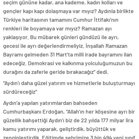
seçim gününe kadar, ana kademe, kadın kolları ve
gençler kapı kapı dolaşmaya var mıyız? Aydınla birlikte
Türkiye haritasının tamamını Cumhur İttifakı’nın
renkleri ile boyamaya var mıyız? Ramazan ayı
yaklaşıyor. Bu mübarek günleri gündüzü ile ayrı,
gecesi ile ayrı değerlendirmeliyiz. İnşallah Ramazan
Bayramı gelmeden 31 Mart’ta milli irade bayramını ilan
edeceğiz. Demokrasi ve kalkınma yolculuğumuzun bu
durağını da zaferle geride bırakacağız” dedi.
“Aydın’ı daha güzel yatırım ve hizmetlerle buluşturmayı
sürdüreceğiz”
Aydın’a yapılan yatırımlardan bahseden
Cumhurbaşkanı Erdoğan, “Allah’ın her köşesine ayrı bir
güzellik bahşettiği Aydın’ı biz de 22 yılda 177 milyar lira
kamu yatırımı yaparak, geliştirdik, büyüttük ve
zenginleştirdik. Eğitimde şehrimize 3 bin 494 yeni sınıf