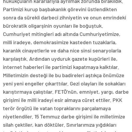
hukukçuların kararlarıyla ayrılmak zorunda bırakıldık.
Partimizi kurup başbakanlık görevini üstlendikten
sonra da sürekli darbeci zihniyetin ve onun emrindeki
bürokratik oligarşinin oyunları ile boğuştuk.
Cumhuriyet mitingleri adı altında Cumhuriyetimize,
milli iradeye, demokrasimize kasteden tuzaklarla,
karanlık cinayetlerle ve daha nice sinsi senaryolarla
karşılaştık. Ardından uyduruk gazete kupürleri ile,
internet haberleri ile partimizi kapatmaya kalktılar.
Milletimizin desteği ile bu badireleri aştıkça önümüze
yeni yeni engeller çıkarttılar. Gezi olayları ile sokakları
karıştırmaya çalıştılar. FETÖ’nün, emniyet, yargı, darbe
girişimi ile milli iradeyi esir almaya cüret ettiler. PKK
terör örgütü ile vatan topraklarını parçalamaya
niyetlendiler. 15 Temmuz darbe girişimi ile milletimize
silah çektiler, kan döktüler. Sınırlarımıza yığdıkları