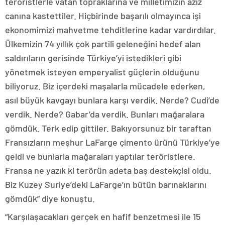
teröristlerle vatan topraklarına ve milletimizin aziz
canına kastettiler. Hiçbirinde başarılı olmayınca işi
ekonomimizi mahvetme tehditlerine kadar vardırdılar.
Ülkemizin 74 yıllık çok partili geleneğini hedef alan
saldırıların gerisinde Türkiye’yi istedikleri gibi
yönetmek isteyen emperyalist güçlerin olduğunu
biliyoruz. Biz içerdeki maşalarla mücadele ederken,
asıl büyük kavgayı bunlara karşı verdik. Nerde? Cudi’de
verdik. Nerde? Gabar’da verdik. Bunları mağaralara
gömdük. Terk edip gittiler. Bakıyorsunuz bir taraftan
Fransızların meşhur LaFarge çimento ürünü Türkiye’ye
geldi ve bunlarla mağaraları yaptılar teröristlere.
Fransa ne yazık ki terörün adeta baş destekçisi oldu.
Biz Kuzey Suriye’deki LaFarge’ın bütün barınaklarını
gömdük” diye konuştu.
“Karşılaşacakları gerçek en hafif benzetmesi ile 15