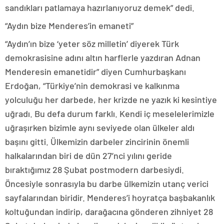
sandıkları patlamaya hazırlanıyoruz demek” dedi.
“Aydın bize Menderes’in emaneti”
“Aydın’ın bize ‘yeter söz milletin’ diyerek Türk
demokrasisine adını altın harflerle yazdıran Adnan
Menderesin emanetidir” diyen Cumhurbaşkanı
Erdoğan, “Türkiye’nin demokrasi ve kalkınma
yolculuğu her darbede, her krizde ne yazık ki kesintiye
uğradı. Bu defa durum farklı. Kendi iç meselelerimizle
uğraşırken bizimle aynı seviyede olan ülkeler aldı
başını gitti. Ülkemizin darbeler zincirinin önemli
halkalarından biri de dün 27’nci yılını geride
bıraktığımız 28 Şubat postmodern darbesiydi.
Öncesiyle sonrasıyla bu darbe ülkemizin utanç verici
sayfalarından biridir. Menderes’i hoyratça başbakanlık
koltuğundan indirip, darağacına gönderen zihniyet 28