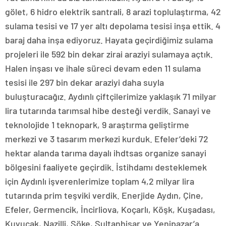
gölet, 6 hidro elektrik santrali, 8 arazi toplulaştırma, 42
sulama tesisi ve 17 yer altı depolama tesisi inşa ettik. 4
baraj daha inşa ediyoruz. Hayata geçirdiğimiz sulama
projeleri ile 592 bin dekar zirai araziyi sulamaya açtık.
Halen inşası ve ihale süreci devam eden 11 sulama
tesisi ile 297 bin dekar araziyi daha suyla
buluşturacağız. Aydınlı çiftçilerimize yaklaşık 71 milyar
lira tutarında tarımsal hibe desteği verdik. Sanayi ve
teknolojide 1 teknopark, 9 araştırma geliştirme
merkezi ve 3 tasarım merkezi kurduk. Efeler’deki 72
hektar alanda tarıma dayalı ihdtsas organize sanayi
bölgesini faaliyete geçirdik. İstihdamı desteklemek
için Aydınlı işverenlerimize toplam 4,2 milyar lira
tutarında prim teşviki verdik. Enerjide Aydın, Çine,
Efeler, Germencik, İncirliova, Koçarlı, Köşk, Kuşadası,
Kuyucak, Nazilli, Söke, Sultanhisar ve Yenipazar’a