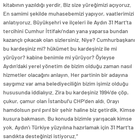
kitabının yazıldığı yerdir. Biz size yüreğimizi açıyoruz.
En samimi şekilde muhasebemizi yapıyor, vaatlerimizi
anlatıyoruz. Büyükşehri ve ilçeleri ile Aydın 31 Mart’ta
tercihini Cumhur İttifakı’ndan yana yaparsa bundan
kazançlı çıkacak olan sizlersiniz. Niye? Cumhurbaşkanı
bu kardeşiniz mi? hükümet bu kardeşiniz ile mi
yürüyor? kabine benimle mi yürüyor? Öyleyse
Aydın’daki yerel yönetim de bizim olduğu zaman nasıl
hizmetler olacağını anlayın. Her partinin bir adayına
saygımız var ama belediyeciliğin bizim işimiz olduğu
hususunda iddialıyız. Zira bu kardeşiniz 1994’de çöp,
çukur, çamur olan İstanbul’u CHP’den aldı. Orayı
hamdolsun pırıl pırıl bir şehir haline biz getirdik. Kimse
kusura bakmasın. Bu konuda bizimle yarışacak kimse
yok. Aydın’ı Türkiye yüzyılına hazırlamak için 31 Mart’ta
sandıkta desteğinizi istiyoruz.”