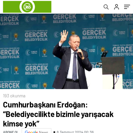
193 okunma
Cumhurbaşkanı Erdoğan:
“Belediyecilikte bizimle yarışacak
kimse yok”
8 Temmuz 2024 00:36
ABONE OL
News