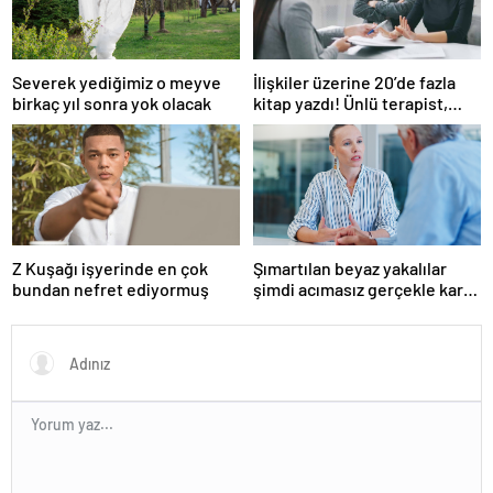
Severek yediğimiz o meyve
İlişkiler üzerine 20’de fazla
birkaç yıl sonra yok olacak
kitap yazdı! Ünlü terapist,
boşanmaların gerçek
suçlularını açıklıyor
Z Kuşağı işyerinde en çok
Şımartılan beyaz yakalılar
bundan nefret ediyormuş
şimdi acımasız gerçekle karşı
karşıya