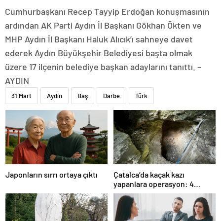
Cumhurbaşkanı Recep Tayyip Erdoğan konuşmasının
ardından AK Parti Aydın İl Başkanı Gökhan Ökten ve
MHP Aydın İl Başkanı Haluk Alıcık’ı sahneye davet
ederek Aydın Büyükşehir Belediyesi başta olmak
üzere 17 ilçenin belediye başkan adaylarını tanıttı. –
AYDIN
31 Mart
Aydın
Baş
Darbe
Türk
Japonların sırrı ortaya çıktı
Çatalca’da kaçak kazı
yapanlara operasyon: 4
gözaltı