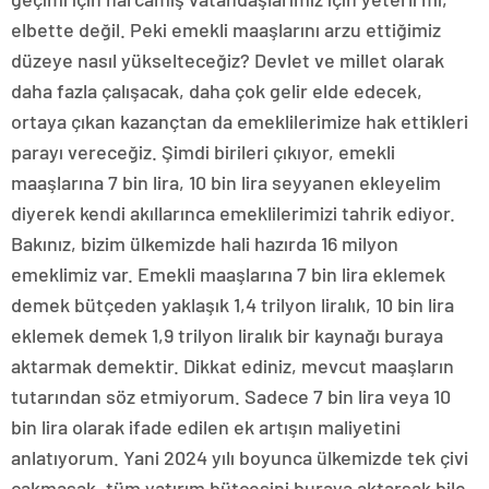
elbette değil. Peki emekli maaşlarını arzu ettiğimiz
düzeye nasıl yükselteceğiz? Devlet ve millet olarak
daha fazla çalışacak, daha çok gelir elde edecek,
ortaya çıkan kazançtan da emeklilerimize hak ettikleri
parayı vereceğiz. Şimdi birileri çıkıyor, emekli
maaşlarına 7 bin lira, 10 bin lira seyyanen ekleyelim
diyerek kendi akıllarınca emeklilerimizi tahrik ediyor.
Bakınız, bizim ülkemizde hali hazırda 16 milyon
emeklimiz var. Emekli maaşlarına 7 bin lira eklemek
demek bütçeden yaklaşık 1,4 trilyon liralık, 10 bin lira
eklemek demek 1,9 trilyon liralık bir kaynağı buraya
aktarmak demektir. Dikkat ediniz, mevcut maaşların
tutarından söz etmiyorum. Sadece 7 bin lira veya 10
bin lira olarak ifade edilen ek artışın maliyetini
anlatıyorum. Yani 2024 yılı boyunca ülkemizde tek çivi
çakmasak, tüm yatırım bütçesini buraya aktarsak bile