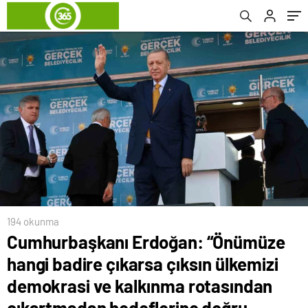
kalkınma rotasından çıkartmadan
hedeflerine doğru ilerletmeyi…
194 okunma
Cumhurbaşkanı Erdoğan: “Önümüze
hangi badire çıkarsa çıksın ülkemizi
demokrasi ve kalkınma rotasından
çıkartmadan hedeflerine doğru