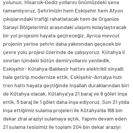
yolunun, Hisarcık-Gediz yollarını önümüzdeki sene
tamamlıyoruz. Şehrimizin hem Eskişehir hem Afyon
çıkışlarındaki trafiği rahatlatacak hem de Organize
Sanayi Bölgelerimiz arasındaki ulaşımı kolaylaştıracak
bir yol projesini hayata geçireceğiz. Ayrıca mevcut
projenin yerine şehrin daha yakınından geçecek bir
çevre yolu projesi üzerinde de çalışıyoruz. Kütahya il
sınırları içindeki bütün demiryollarını yeniledik.
Eskişehir- Kütahya-Balıkesir hattını elektrikli sinyalli
hale getirip modernize ettik. Eskişehir-Antalya hızlı
tren hattı hayata geçtiğinde inşallah duraklarından biri
de Kütahya olacak. Kütahya’ya 21 baraj ve 8 gölet inşa
ettik, 5 baraj ile 1 gölet daha inşa ediyoruz. Son 21 yılda
inşa ettiğimiz sulama projeleri ile Kütahya’da 168 bin
dekar zirai araziyi sulamaya açtık. Yapımı devam eden
21 sulama tesisimiz ile toplam 204 bin dekar araziyi