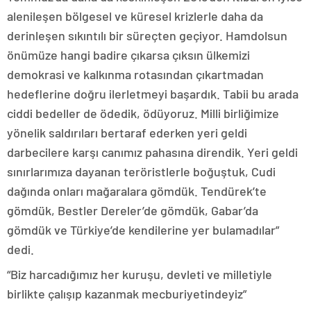
alenileşen bölgesel ve küresel krizlerle daha da
derinleşen sıkıntılı bir süreçten geçiyor. Hamdolsun
önümüze hangi badire çıkarsa çıksın ülkemizi
demokrasi ve kalkınma rotasından çıkartmadan
hedeflerine doğru ilerletmeyi başardık. Tabii bu arada
ciddi bedeller de ödedik, ödüyoruz. Milli birliğimize
yönelik saldırıları bertaraf ederken yeri geldi
darbecilere karşı canımız pahasına direndik. Yeri geldi
sınırlarımıza dayanan teröristlerle boğuştuk, Cudi
dağında onları mağaralara gömdük. Tendürek’te
gömdük, Bestler Dereler’de gömdük, Gabar’da
gömdük ve Türkiye’de kendilerine yer bulamadılar”
dedi.
“Biz harcadığımız her kuruşu, devleti ve milletiyle
birlikte çalışıp kazanmak mecburiyetindeyiz”