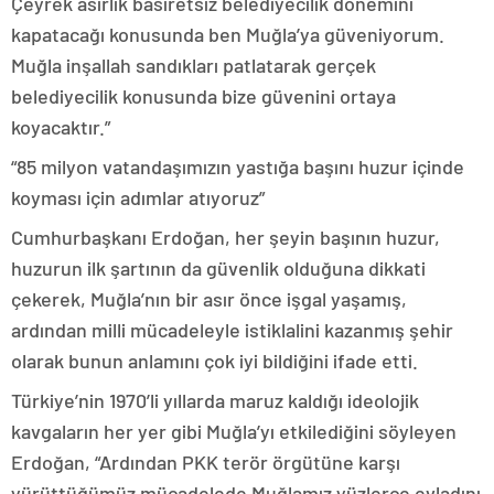
Çeyrek asırlık basiretsiz belediyecilik dönemini
kapatacağı konusunda ben Muğla’ya güveniyorum.
Muğla inşallah sandıkları patlatarak gerçek
belediyecilik konusunda bize güvenini ortaya
koyacaktır.”
“85 milyon vatandaşımızın yastığa başını huzur içinde
koyması için adımlar atıyoruz”
Cumhurbaşkanı Erdoğan, her şeyin başının huzur,
huzurun ilk şartının da güvenlik olduğuna dikkati
çekerek, Muğla’nın bir asır önce işgal yaşamış,
ardından milli mücadeleyle istiklalini kazanmış şehir
olarak bunun anlamını çok iyi bildiğini ifade etti.
Türkiye’nin 1970’li yıllarda maruz kaldığı ideolojik
kavgaların her yer gibi Muğla’yı etkilediğini söyleyen
Erdoğan, “Ardından PKK terör örgütüne karşı
yürüttüğümüz mücadelede Muğlamız yüzlerce evladını