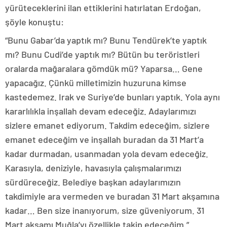
yürüteceklerini ilan ettiklerini hatırlatan Erdoğan,
şöyle konuştu:
“Bunu Gabar’da yaptık mı? Bunu Tendürek’te yaptık
mı? Bunu Cudi’de yaptık mı? Bütün bu teröristleri
oralarda mağaralara gömdük mü? Yaparsa… Gene
yapacağız. Çünkü milletimizin huzuruna kimse
kastedemez. Irak ve Suriye’de bunları yaptık. Yola aynı
kararlılıkla inşallah devam edeceğiz. Adaylarımızı
sizlere emanet ediyorum. Takdim edeceğim, sizlere
emanet edeceğim ve inşallah buradan da 31 Mart’a
kadar durmadan, usanmadan yola devam edeceğiz.
Karasıyla, deniziyle, havasıyla çalışmalarımızı
sürdüreceğiz. Belediye başkan adaylarımızın
takdimiyle ara vermeden ve buradan 31 Mart akşamına
kadar… Ben size inanıyorum, size güveniyorum. 31
Mart akşamı Muğla’yı özellikle takip edeceğim.”