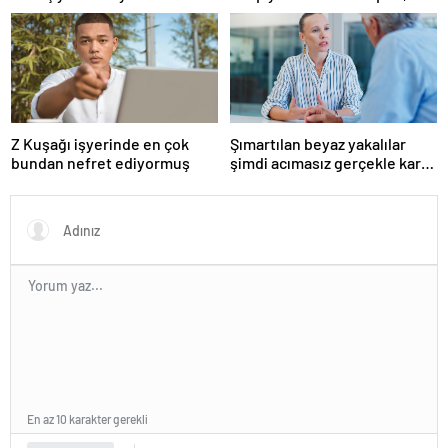
boşanmaların gerçek
suçlularını açıklıyor
Z Kuşağı işyerinde en çok
Şımartılan beyaz yakalılar
bundan nefret ediyormuş
şimdi acımasız gerçekle karşı
karşıya
En az 10 karakter gerekli