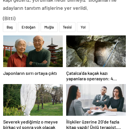
adayların tanıtım afişlerine yer verildi.
(Bitti)
Baş
Erdoğan
Muğla
Tesisi
Yol
Japonların sırrı ortaya çıktı
Çatalca’da kaçak kazı
yapanlara operasyon: 4
gözaltı
Severek yediğimiz o meyve
İlişkiler üzerine 20’de fazla
birkaç yıl sonra yok olacak
kitap yazdı! Ünlü terapist,