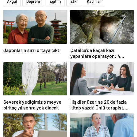
Akgül
Deprem
Eğitim
Etki
Kadınlar
Japonların sırrı ortaya çıktı
Çatalca’da kaçak kazı
yapanlara operasyon: 4
gözaltı
Severek yediğimiz o meyve
İlişkiler üzerine 20’de fazla
birkaç yıl sonra yok olacak
kitap yazdı! Ünlü terapist,
boşanmaların gerçek
suçlularını açıklıyor