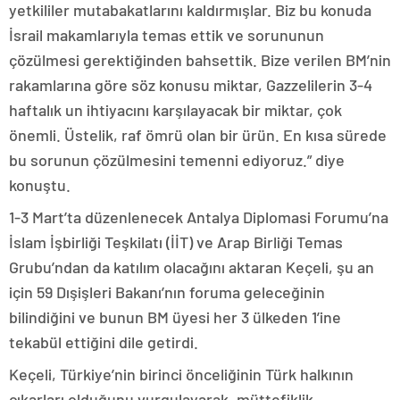
yetkililer mutabakatlarını kaldırmışlar. Biz bu konuda
İsrail makamlarıyla temas ettik ve sorununun
çözülmesi gerektiğinden bahsettik. Bize verilen BM’nin
rakamlarına göre söz konusu miktar, Gazzelilerin 3-4
haftalık un ihtiyacını karşılayacak bir miktar, çok
önemli. Üstelik, raf ömrü olan bir ürün. En kısa sürede
bu sorunun çözülmesini temenni ediyoruz.” diye
konuştu.
1-3 Mart’ta düzenlenecek Antalya Diplomasi Forumu’na
İslam İşbirliği Teşkilatı (İİT) ve Arap Birliği Temas
Grubu’ndan da katılım olacağını aktaran Keçeli, şu an
için 59 Dışişleri Bakanı’nın foruma geleceğinin
bilindiğini ve bunun BM üyesi her 3 ülkeden 1’ine
tekabül ettiğini dile getirdi.
Keçeli, Türkiye’nin birinci önceliğinin Türk halkının
çıkarları olduğunu vurgulayarak, müttefiklik