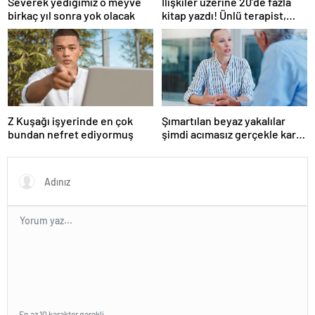
Severek yediğimiz o meyve
İlişkiler üzerine 20’de fazla
birkaç yıl sonra yok olacak
kitap yazdı! Ünlü terapist,
boşanmaların gerçek
suçlularını açıklıyor
Z Kuşağı işyerinde en çok
Şımartılan beyaz yakalılar
bundan nefret ediyormuş
şimdi acımasız gerçekle karşı
karşıya
En az 10 karakter gerekli