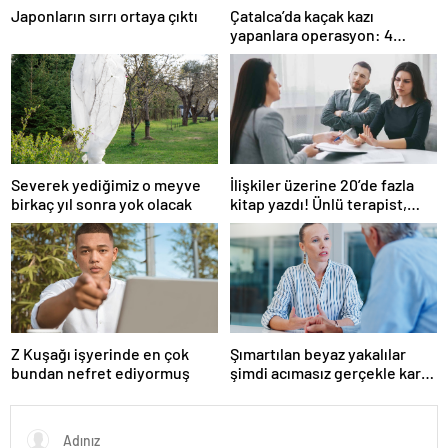
Japonların sırrı ortaya çıktı
Çatalca’da kaçak kazı
yapanlara operasyon: 4
gözaltı
Severek yediğimiz o meyve
İlişkiler üzerine 20’de fazla
birkaç yıl sonra yok olacak
kitap yazdı! Ünlü terapist,
boşanmaların gerçek
suçlularını açıklıyor
Z Kuşağı işyerinde en çok
Şımartılan beyaz yakalılar
bundan nefret ediyormuş
şimdi acımasız gerçekle karşı
karşıya