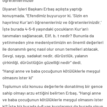
öğretenlerinizdir”
Diyanet İşleri Başkanı Erbaş açılışta yaptığı
konuşmada, “Efendimiz buyuruyor ki, ‘Sizin en
hayırlınız Kur’an’ı öğrenenleriniz ve öğretenlerinizdir.’
İşte burada 4-5-6 yaşındaki çocukların Kur’an’ı
tanımaları sağlanacak. Elif, b, t nedir? Bununla da
yetinmeden yine medeniyetimizin en önemli değerleri
ile donanımlı genç nasıl olur onun temelleri atılacak.
Sevgi, saygı, sadakat nedir, dürüstlük, yalanın
çirkinliği, dürüstlüğün güzelliği nedir” dedi.
“Hangi anne ve baba çocuğunun kötülüklerle meşgul
olmasını ister ki”
Toplumun söz konusu değerlerle donatılmış bir gence
sahip olmayı arzu ettiğini belirten Erbaş, “Hangi anne
ve baba çocuğunun kötülüklerle meşgul olmasını ister
ki? İşte biz burada 4-6 yaş kurslarımız da burada olsun.