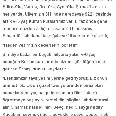
Edirne’de, Van’da, Ordu’da, Aydın’da, Şırnak’ta olsun
her yerde. Ülkemizin 81 ilinde neredeyse 922 ilçesinde
artık 4-6 yaş Kur’an kurslarımız var. Biraz önce genel
müdürümüzden aldığım rakam 211 bini aşmış.
Elhamdülillah daha da çoğalacak” ifadelerini kullandı.
“Medeniyetimizin değerlerini öğretin”
Şimdiye kadar bir buçuk milyona yakın 4-6 yaş
çocuğun Kur’an kurslarında hizmet gördüğünü dile
getiren Erbaş, şunları kaydetti:
“Efendimizin tavsiyesini yerine getiriyoruz. Biz onun
ümmeti olarak en güzel tavsiyelerinden birisi olan
çocuklar yedi yaşına gelince onlara Din-i İslam’ı
öğretmeye başlayın, temel dini bilgileri, abdest nasıl
alınır, namaz nasıl kılınır? Sevgi nedir, saygı nedir?
Küçükleri sevmek nedir, büyüklere saygı göstermek