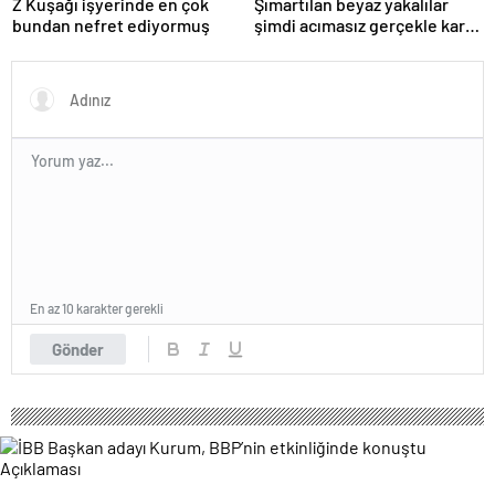
Z Kuşağı işyerinde en çok
Şımartılan beyaz yakalılar
bundan nefret ediyormuş
şimdi acımasız gerçekle karşı
karşıya
En az 10 karakter gerekli
Gönder