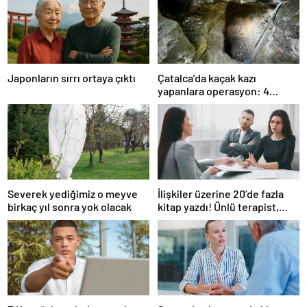
Japonların sırrı ortaya çıktı
Çatalca’da kaçak kazı
yapanlara operasyon: 4
gözaltı
Severek yediğimiz o meyve
İlişkiler üzerine 20’de fazla
birkaç yıl sonra yok olacak
kitap yazdı! Ünlü terapist,
boşanmaların gerçek
suçlularını açıklıyor