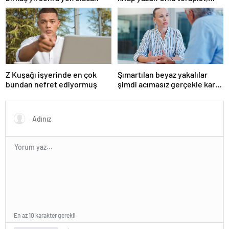
boşanmaların gerçek
suçlularını açıklıyor
Z Kuşağı işyerinde en çok
Şımartılan beyaz yakalılar
bundan nefret ediyormuş
şimdi acımasız gerçekle karşı
karşıya
En az 10 karakter gerekli