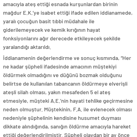
amacıyla ateş ettiği esnada kurşunlardan birinin
mağdur E.K.’ye isabet ettiği ifade edilen iddianamede,
yaralı çocuğun basit tıbbi müdahale ile
giderilemeyecek ve kemik kırığının hayat
fonksiyonlarını ağır derecede etkileyecek şekilde
yaralandığı aktarıldı.
İddianamenin değerlendirme ve sonuç kısmında, “Her
ne kadar şüpheli ifadesinde amacının müştekiyi
öldürmek olmadığını ve düğünü bozmak olduğunu
belirtse de kullanılan tabancanın öldürmeye elverişli
ateşli silah olması, yakın mesafeden 5 el ateş
etmesiyle, müşteki A.E.’nin hayati tehlike geçirmesine
neden olmuştur. Müştekinin, F.A. ile evlenecek olması
nedeniyle şüphelinin kendisine husumet duyması
dikkate alındığında, sanığın öldürme amacıyla hareket
ettiği değerlendirilmiştir. Şüpheli olaydan bir ay önce