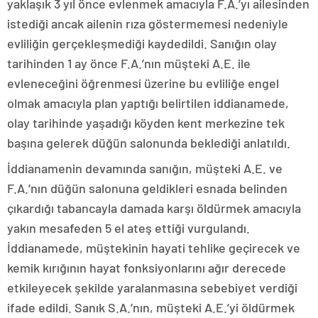
yaklaşık 3 yıl önce evlenmek amacıyla F.A.’yı ailesinden
istediği ancak ailenin rıza göstermemesi nedeniyle
evliliğin gerçekleşmediği kaydedildi. Sanığın olay
tarihinden 1 ay önce F.A.’nın müşteki A.E. ile
evleneceğini öğrenmesi üzerine bu evliliğe engel
olmak amacıyla plan yaptığı belirtilen iddianamede,
olay tarihinde yaşadığı köyden kent merkezine tek
başına gelerek düğün salonunda beklediği anlatıldı.
İddianamenin devamında sanığın, müşteki A.E. ve
F.A.’nın düğün salonuna geldikleri esnada belinden
çıkardığı tabancayla damada karşı öldürmek amacıyla
yakın mesafeden 5 el ateş ettiği vurgulandı.
İddianamede, müştekinin hayati tehlike geçirecek ve
kemik kırığının hayat fonksiyonlarını ağır derecede
etkileyecek şekilde yaralanmasına sebebiyet verdiği
ifade edildi. Sanık S.A.’nın, müşteki A.E.’yi öldürmek