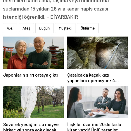
mermileri satın alma, taşıma veya bulundurma”
suçlarından 15 yıldan 26 yıla kadar hapis cezası
istendiği öğrenildi. – DİYARBAKIR
A.e.
Ateş
Düğün
Müşteki
Öldürme
Japonların sırrı ortaya çıktı
Çatalca’da kaçak kazı
yapanlara operasyon: 4
gözaltı
Severek yediğimiz o meyve
İlişkiler üzerine 20’de fazla
birkaç yıl sonra yok olacak
kitap yazdı! Ünlü terapist,