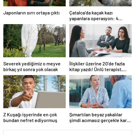
Japonların sırrı ortaya çıktı
Çatalca’da kaçak kazı
yapanlara operasyon: 4
gözaltı
Severek yediğimiz o meyve
İlişkiler üzerine 20’de fazla
birkaç yıl sonra yok olacak
kitap yazdı! Ünlü terapist,
boşanmaların gerçek
suçlularını açıklıyor
Z Kuşağı işyerinde en çok
Şımartılan beyaz yakalılar
bundan nefret ediyormuş
şimdi acımasız gerçekle karşı
karşıya