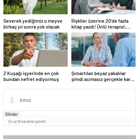
Severek yediğimiz o meyve
İlişkiler üzerine 20’de fazla
birkaç yıl sonra yok olacak
kitap yazdı! Ünlü terapist,
boşanmaların gerçek
suçlularını açıklıyor
Z Kuşağı işyerinde en çok
Şımartılan beyaz yakalılar
bundan nefret ediyormuş
şimdi acımasız gerçekle karşı
karşıya
Gönder
En az 10 karakter gerekli