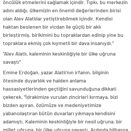
öncülük etmelerini sağlamak içindir. Tıpkı, bu merkezin
adını aldığı, ülkemizin en önemli değerlerinden birisi
olan Alev Alatlılar yetiştirebilmek içindir. Kendisi
haktan beslenen bir vicdan ile güçlü bir aklı
birleştirmiş, birikimini bu topraklardan edinip yine bu
topraklara ekmiş çok kıymetli bir dava insanıydı.”
“Alev Alatlı, kaleminin keskinliğiyle bir ülke uğruna
savaştı”
Emine Erdoğan, yazar Alatlı’nın irfanın, bilginin
ötesinde duyarlılık ve halden anlama
hassasiyetlerinden geçtiğini savunduğuna dikkati
çekerek, “İdrakimize vurulan zincirleri kırmaya, bizi
bizden ayıran, özümüze ve medeniyetimize
yabancılaştıran bütün duvarları yıkmaya kendisini
adamıştı. Kaleminin keskinliğiyle bir nesil uğruna, bir
millet uğruna, bir ülke uğruna savaştı. Ardında bilhassa