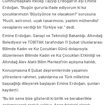
Cumhurbaşkanı Recep Tayyip Erdoğan’ın eşi Emine
Erdoğan, “Bugün gururla ifade ediyorum ki kız
çocuklarımızın ‘Büyüyünce ne olacaksın?’ sorusuna
‘Mucit, astronot, uçak tasarımcısı, yazılım mühendisi’
cevaplarını verdiği bir Türkiye var.” dedi.
Emine Erdoğan, Sanayi ve Teknoloji Bakanlığı, Altındağ
Belediyesi ve TÜBİTAK tarafından 11 Şubat Uluslararası
Bilimde Kadın ve Kız Çocukları Günü dolayısıyla
düzenlenen Bilimde Kadın ve Kız Çocukları Etkinliği ve
Altındağ Alev Alatlı Bilim Merkezi’nin açılışına katıldı.
Konuşmasına 6 Şubat depremlerinde yaşamını
yitirenlere rahmet, yakınlarına ve Türk milletine
başsağlığı dileyerek başlayan Emine Erdoğan, şunları
kaydetti:
“Bu bir sene bize gösterdi ki birlik ve beraberlikle
aşılamayacak zorluk yoktur. Asrın felaketi olarak