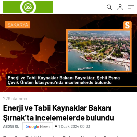
Gereksiz Aramalar ve Asılsız İhbarlardan
Oluşuyor
229 okunma
Enerji ve Tabii Kaynaklar Bakanı
Şırnak’ta incelemelerde bulundu
1 Ocak 2024 00:33
ABONE OL
News