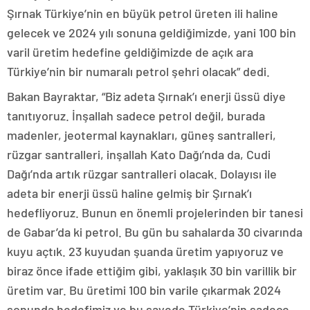
Şırnak Türkiye’nin en büyük petrol üreten ili haline
gelecek ve 2024 yılı sonuna geldiğimizde, yani 100 bin
varil üretim hedefine geldiğimizde de açık ara
Türkiye’nin bir numaralı petrol şehri olacak” dedi.
Bakan Bayraktar, “Biz adeta Şırnak’ı enerji üssü diye
tanıtıyoruz. İnşallah sadece petrol değil, burada
madenler, jeotermal kaynakları, güneş santralleri,
rüzgar santralleri, inşallah Kato Dağı’nda da, Cudi
Dağı’nda artık rüzgar santralleri olacak. Dolayısı ile
adeta bir enerji üssü haline gelmiş bir Şırnak’ı
hedefliyoruz. Bunun en önemli projelerinden bir tanesi
de Gabar’da ki petrol. Bu gün bu sahalarda 30 civarında
kuyu açtık. 23 kuyudan şuanda üretim yapıyoruz ve
biraz önce ifade ettiğim gibi, yaklaşık 30 bin varillik bir
üretim var. Bu üretimi 100 bin varile çıkarmak 2024
sonunda hedefimiz ve bu sayede Türkiye’nin sadece