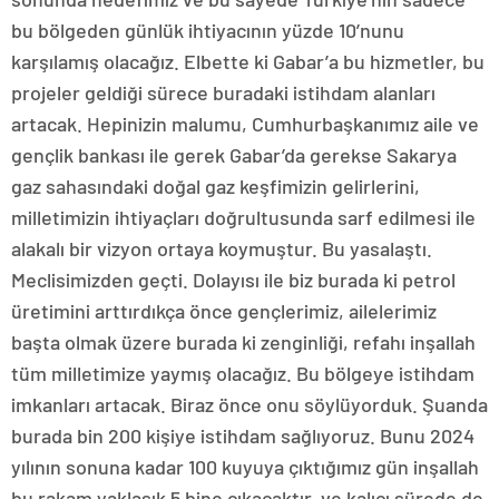
bu bölgeden günlük ihtiyacının yüzde 10’nunu
karşılamış olacağız. Elbette ki Gabar’a bu hizmetler, bu
projeler geldiği sürece buradaki istihdam alanları
artacak. Hepinizin malumu, Cumhurbaşkanımız aile ve
gençlik bankası ile gerek Gabar’da gerekse Sakarya
gaz sahasındaki doğal gaz keşfimizin gelirlerini,
milletimizin ihtiyaçları doğrultusunda sarf edilmesi ile
alakalı bir vizyon ortaya koymuştur. Bu yasalaştı.
Meclisimizden geçti. Dolayısı ile biz burada ki petrol
üretimini arttırdıkça önce gençlerimiz, ailelerimiz
başta olmak üzere burada ki zenginliği, refahı inşallah
tüm milletimize yaymış olacağız. Bu bölgeye istihdam
imkanları artacak. Biraz önce onu söylüyorduk. Şuanda
burada bin 200 kişiye istihdam sağlıyoruz. Bunu 2024
yılının sonuna kadar 100 kuyuya çıktığımız gün inşallah
bu rakam yaklaşık 5 bine çıkacaktır. ve kalıcı sürede de