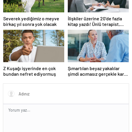
Severek yediğimiz o meyve
İlişkiler üzerine 20’de fazla
birkaç yıl sonra yok olacak
kitap yazdı! Ünlü terapist,
boşanmaların gerçek
suçlularını açıklıyor
Z Kuşağı işyerinde en çok
Şımartılan beyaz yakalılar
bundan nefret ediyormuş
şimdi acımasız gerçekle karşı
karşıya