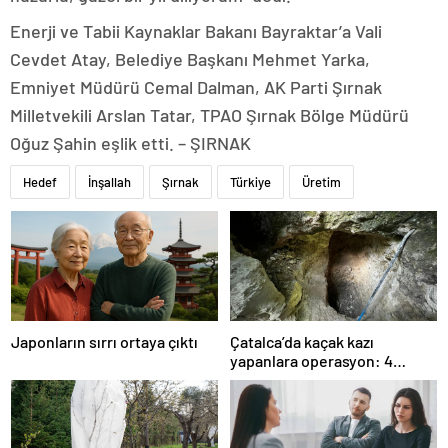
Enerji ve Tabii Kaynaklar Bakanı Bayraktar’a Vali
Cevdet Atay, Belediye Başkanı Mehmet Yarka,
Emniyet Müdürü Cemal Dalman, AK Parti Şırnak
Milletvekili Arslan Tatar, TPAO Şırnak Bölge Müdürü
Oğuz Şahin eşlik etti. – ŞIRNAK
Hedef
İnşallah
Şırnak
Türkiye
Üretim
Japonların sırrı ortaya çıktı
Çatalca’da kaçak kazı
yapanlara operasyon: 4
gözaltı