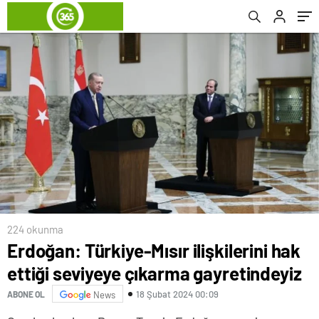
224 okunma
Erdoğan: Türkiye-Mısır ilişkilerini hak
ettiği seviyeye çıkarma gayretindeyiz
18 Şubat 2024 00:09
ABONE OL
News