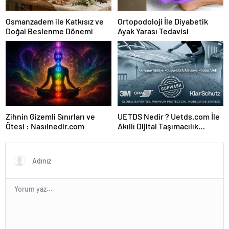
Osmanzadem ile Katkısız ve
Ortopodoloji İle Diyabetik
Doğal Beslenme Dönemi
Ayak Yarası Tedavisi
Zihnin Gizemli Sınırları ve
UETDS Nedir ? Uetds.com İle
Ötesi : Nasılnedir.com
Akıllı Dijital Taşımacılık
Yazılımı