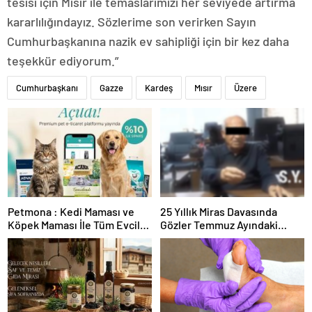
tesisi için Mısır ile temaslarımızı her seviyede artırma
kararlılığındayız. Sözlerime son verirken Sayın
Cumhurbaşkanına nazik ev sahipliği için bir kez daha
teşekkür ediyorum.”
Cumhurbaşkanı
Gazze
Kardeş
Mısır
Üzere
Petmona : Kedi Maması ve
25 Yıllık Miras Davasında
Köpek Maması İle Tüm Evcil
Gözler Temmuz Ayındaki
Hayvan Ürünleri
Karar Duruşmasına Çevrildi