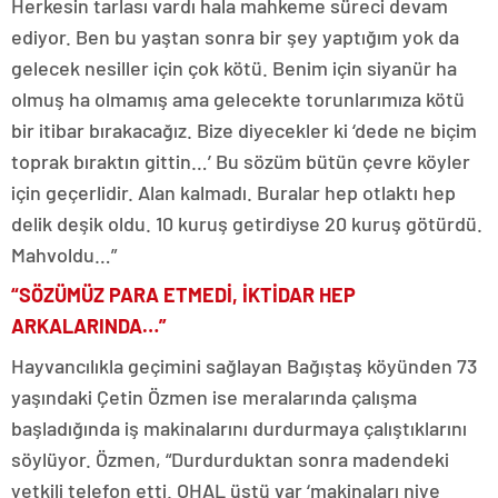
Herkesin tarlası vardı hala mahkeme süreci devam
ediyor. Ben bu yaştan sonra bir şey yaptığım yok da
gelecek nesiller için çok kötü. Benim için siyanür ha
olmuş ha olmamış ama gelecekte torunlarımıza kötü
bir itibar bırakacağız. Bize diyecekler ki ‘dede ne biçim
toprak bıraktın gittin…’ Bu sözüm bütün çevre köyler
için geçerlidir. Alan kalmadı. Buralar hep otlaktı hep
delik deşik oldu. 10 kuruş getirdiyse 20 kuruş götürdü.
Mahvoldu…”
“SÖZÜMÜZ PARA ETMEDİ, İKTİDAR HEP
ARKALARINDA…”
Hayvancılıkla geçimini sağlayan Bağıştaş köyünden 73
yaşındaki Çetin Özmen ise meralarında çalışma
başladığında iş makinalarını durdurmaya çalıştıklarını
söylüyor. Özmen, “Durdurduktan sonra madendeki
yetkili telefon etti. OHAL üstü var ‘makinaları niye