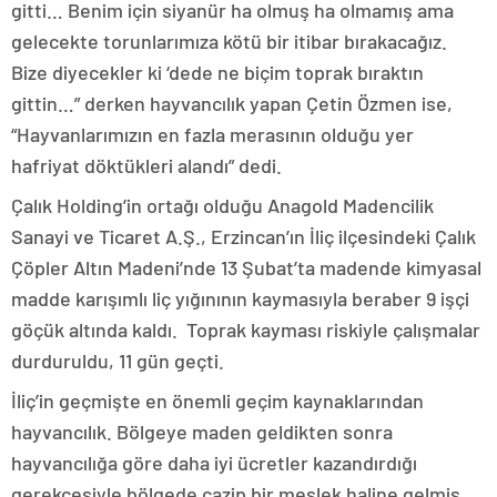
gitti… Benim için siyanür ha olmuş ha olmamış ama
gelecekte torunlarımıza kötü bir itibar bırakacağız.
Bize diyecekler ki ‘dede ne biçim toprak bıraktın
gittin…” derken hayvancılık yapan Çetin Özmen ise,
“Hayvanlarımızın en fazla merasının olduğu yer
hafriyat döktükleri alandı” dedi.
Çalık Holding’in ortağı olduğu Anagold Madencilik
Sanayi ve Ticaret A.Ş., Erzincan’ın İliç ilçesindeki Çalık
Çöpler Altın Madeni’nde 13 Şubat’ta madende kimyasal
madde karışımlı liç yığınının kaymasıyla beraber 9 işçi
göçük altında kaldı. Toprak kayması riskiyle çalışmalar
durduruldu, 11 gün geçti.
İliç’in geçmişte en önemli geçim kaynaklarından
hayvancılık. Bölgeye maden geldikten sonra
hayvancılığa göre daha iyi ücretler kazandırdığı
gerekçesiyle bölgede cazip bir meslek haline gelmiş