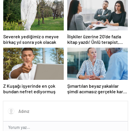
Severek yediğimiz o meyve
İlişkiler üzerine 20’de fazla
birkaç yıl sonra yok olacak
kitap yazdı! Ünlü terapist,
boşanmaların gerçek
suçlularını açıklıyor
Z Kuşağı işyerinde en çok
Şımartılan beyaz yakalılar
bundan nefret ediyormuş
şimdi acımasız gerçekle karşı
karşıya