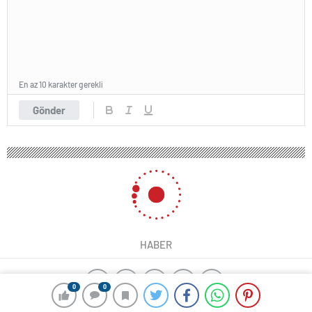
En az 10 karakter gerekli
Gönder
HABER
0
0
yangın algılama sistemleri