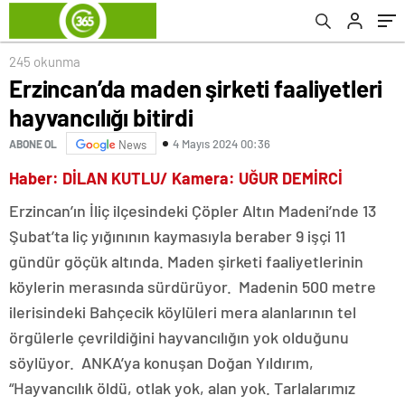
245 okunma
Erzincan’da maden şirketi faaliyetleri
hayvancılığı bitirdi
4 Mayıs 2024 00:36
ABONE OL
News
Haber: DİLAN KUTLU/ Kamera: UĞUR DEMİRCİ
Erzincan’ın İliç ilçesindeki Çöpler Altın Madeni’nde 13
Şubat’ta liç yığınının kaymasıyla beraber 9 işçi 11
gündür göçük altında. Maden şirketi faaliyetlerinin
köylerin merasında sürdürüyor. Madenin 500 metre
ilerisindeki Bahçecik köylüleri mera alanlarının tel
örgülerle çevrildiğini hayvancılığın yok olduğunu
söylüyor. ANKA’ya konuşan Doğan Yıldırım,
“Hayvancılık öldü, otlak yok, alan yok. Tarlalarımız