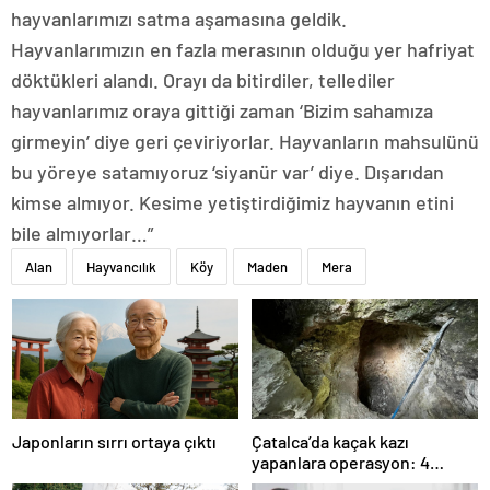
hayvanlarımızı satma aşamasına geldik.
Hayvanlarımızın en fazla merasının olduğu yer hafriyat
döktükleri alandı. Orayı da bitirdiler, tellediler
hayvanlarımız oraya gittiği zaman ‘Bizim sahamıza
girmeyin’ diye geri çeviriyorlar. Hayvanların mahsulünü
bu yöreye satamıyoruz ‘siyanür var’ diye. Dışarıdan
kimse almıyor. Kesime yetiştirdiğimiz hayvanın etini
bile almıyorlar…”
Alan
Hayvancılık
Köy
Maden
Mera
Japonların sırrı ortaya çıktı
Çatalca’da kaçak kazı
yapanlara operasyon: 4
gözaltı