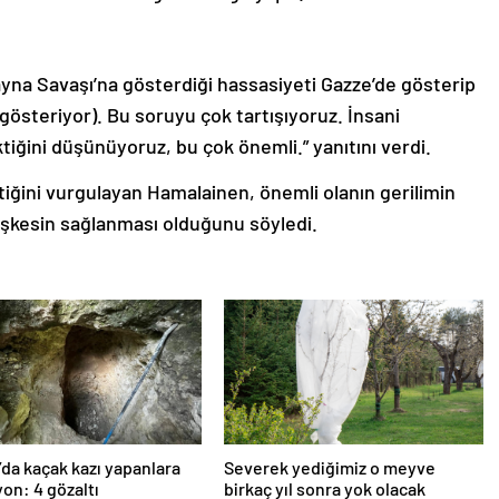
yna Savaşı’na gösterdiği hassasiyeti Gazze’de gösterip
gösteriyor). Bu soruyu çok tartışıyoruz. İnsani
iğini düşünüyoruz, bu çok önemli.” yanıtını verdi.
ktiğini vurgulayan Hamalainen, önemli olanın gerilimin
şkesin sağlanması olduğunu söyledi.
’da kaçak kazı yapanlara
Severek yediğimiz o meyve
on: 4 gözaltı
birkaç yıl sonra yok olacak