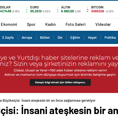
DOLAR
EURO
ALTIN
BITCOIN
47,7436
55,2510
6.660,55
3099209
0.18%
0.32%
2,59
-0,10%
Ekonomi
Spor
Kadın
Foto Galeri
Videolar
3.Sayfa
Avrupa
Bülten
Din
Eğitim
Hayat
Politika
ya Büyükelçisi: İnsani ateşkesin bir an önce sağlanması gerekiyor
çisi: İnsani ateşkesin bir 