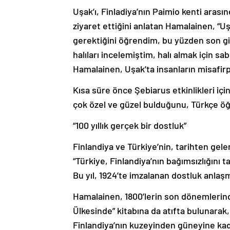
Uşak’ı, Finladiya’nın Paimio kenti arasınd
ziyaret ettiğini anlatan Hamalainen, “U
gerektiğini öğrendim, bu yüzden son g
halıları incelemiştim, halı almak için sa
Hamalainen, Uşak’ta insanların misafirpe
Kısa süre önce Şebiarus etkinlikleri için
çok özel ve güzel bulduğunu, Türkçe öğ
“100 yıllık gerçek bir dostluk”
Finlandiya ve Türkiye’nin, tarihten gele
“Türkiye, Finlandiya’nın bağımsızlığını ta
Bu yıl, 1924’te imzalanan dostluk anlaşmam
Hamalainen, 1800’lerin son dönemlerind
Ülkesinde” kitabına da atıfta bulunarak,
Finlandiya’nın kuzeyinden güneyine kad