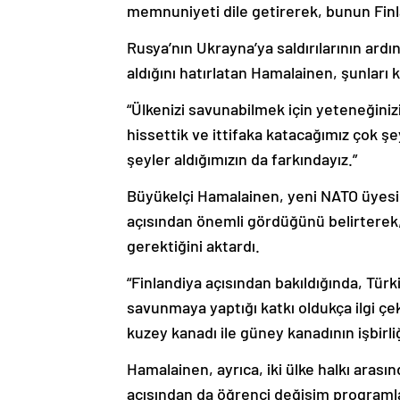
memnuniyeti dile getirerek, bunun Finla
Rusya’nın Ukrayna’ya saldırılarının ardı
aldığını hatırlatan Hamalainen, şunları 
“Ülkenizi savunabilmek için yeteneğini
hissettik ve ittifaka katacağımız çok ş
şeyler aldığımızın da farkındayız.”
Büyükelçi Hamalainen, yeni NATO üyesi F
açısından önemli gördüğünü belirterek,
gerektiğini aktardı.
“Finlandiya açısından bakıldığında, Türk
savunmaya yaptığı katkı oldukça ilgi ç
kuzey kanadı ile güney kanadının işbirl
Hamalainen, ayrıca, iki ülke halkı arasınd
açısından da öğrenci değişim programla