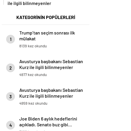
ile ilgili bilinmeyenler
KATEGORİNİN POPÜLERLERİ
Trump’tan seçim sonrası ilk
mülakat
1
8139 kez okundu
Avusturya başbakanı Sebastian
Kurz ile ilgili bilinmeyenler
2
4977 kez okundu
Avusturya başbakanı Sebastian
Kurz ile ilgili bilinmeyenler
3
4959 kez okundu
Joe Biden 6 aylık hedeflerini
açıkladı. Senato buz gibi…
4