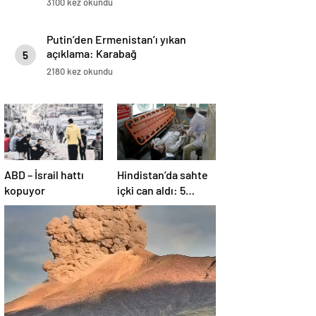
3100 kez okundu
Putin’den Ermenistan’ı yıkan
açıklama: Karabağ
5
Azerbaycan’ın ayrılmaz bir
2180 kez okundu
parçasıdır!
ABD – İsrail hattı
Hindistan’da sahte
kopuyor
içki can aldı: 5
köyde alarm verildi