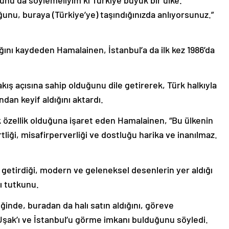
şunu da söylemeliyim ki Türkiye büyük bir ülke.
ğunu, buraya (Türkiye’ye) taşındığınızda anlıyorsunuz.”
ığını kaydeden Hamalainen, İstanbul’a da ilk kez 1986’da
kış açısına sahip olduğunu dile getirerek, Türk halkıyla
dan keyif aldığını aktardı.
k özellik olduğuna işaret eden Hamalainen, “Bu ülkenin
liği, misafirperverliği ve dostluğu harika ve inanılmaz.
n getirdiği, modern ve geleneksel desenlerin yer aldığı
ı tutkunu.
ğinde, buradan da halı satın aldığını, göreve
 Uşak’ı ve İstanbul’u görme imkanı bulduğunu söyledi.