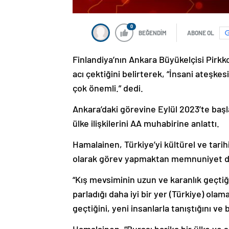
0
BEĞENDİM
ABONE OL
Finlandiya’nın Ankara Büyükelçisi Pirkk
acı çektiğini belirterek, “İnsani ateşk
çok önemli.” dedi.
Ankara’daki görevine Eylül 2023’te başl
ülke ilişkilerini AA muhabirine anlattı.
Hamalainen, Türkiye’yi kültürel ve tari
olarak görev yapmaktan memnuniyet d
“Kış mevsiminin uzun ve karanlık geçti
parladığı daha iyi bir yer (Türkiye) ol
geçtiğini, yeni insanlarla tanıştığını ve 