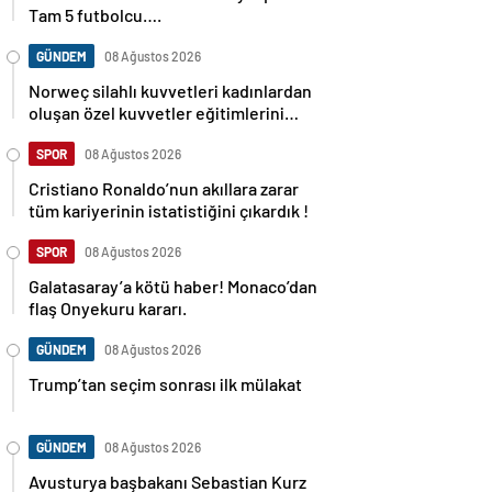
Tam 5 futbolcu….
GÜNDEM
08 Ağustos 2026
Norweç silahlı kuvvetleri kadınlardan
oluşan özel kuvvetler eğitimlerini
başlattı.
SPOR
08 Ağustos 2026
Cristiano Ronaldo’nun akıllara zarar
tüm kariyerinin istatistiğini çıkardık !
SPOR
08 Ağustos 2026
Galatasaray’a kötü haber! Monaco’dan
flaş Onyekuru kararı.
GÜNDEM
08 Ağustos 2026
Trump’tan seçim sonrası ilk mülakat
GÜNDEM
08 Ağustos 2026
Avusturya başbakanı Sebastian Kurz