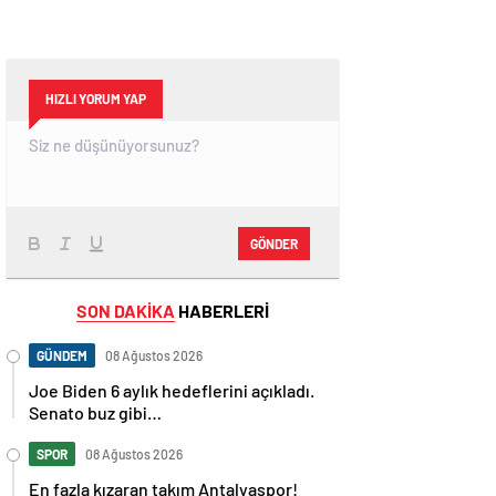
HIZLI YORUM YAP
GÖNDER
SON DAKİKA
HABERLERİ
GÜNDEM
08 Ağustos 2026
Joe Biden 6 aylık hedeflerini açıkladı.
Senato buz gibi…
SPOR
08 Ağustos 2026
En fazla kızaran takım Antalyaspor!