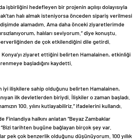
a işbirliğini hedefleyen bir projenin açılışı dolayısıyla
şak’tan halı almak isteniyorsa önceden sipariş verilmesi
idişimde alamadım. Ama daha önceki ziyaretlerimde
bırsızlanıyorum, halıları seviyorum.” diye konuştu.
rverliğinden de çok etkilendiğini dile getirdi.
 Konya’yı ziyaret ettiğini belirten Hamalainen, etkinliği
renmeye başladığını kaydetti.
n iyi ilişkilere sahip olduğunu belirten Hamalainen,
nıyan ilk devletlerden biriydi. İlişkiler o zaman başladı.
ızın 100. yılını kutlayabiliriz.” ifadelerini kullandı.
e Finlandiya halkını anlatan “Beyaz Zambaklar
 “Bizi tarihten bugüne bağlayan birçok şey var.
ar pek çok benzerlik olduğunu düşünüyorum. 100 yıllık