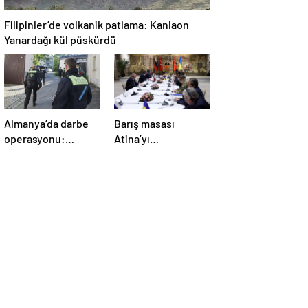
Filipinler’de volkanik patlama: Kanlaon
Yanardağı kül püskürdü
Almanya’da darbe
Barış masası
operasyonu:
Atina’yı
Gözaltılar
telaşlandırdı:
gerçekleşti
Başkan Erdoğan’ın
hamleleri korkuttu!
‘Yunanistan için risk
taşıyor’