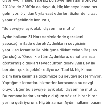
diyor Aydın halkı. Tabi biz bu söylemleri daha önceki
2014’te de 2019’da da duyduk. Hiç kimseye inandırıcı
gelmiyor. 5 yıldan 5 yıla vaat ederler. Bizler de icraat
yaparız” şeklinde konuştu.
“Bu sevgiye layık olabildiysem ne mutlu”
Aydın halkının 31 Mart seçimlerinde gerekeni
yapacağını ifade ederek Aydınlıların sevgisinin
yaptıkları icraatlar ile olduğuna dikkat çeken Başkan
Çerçioğlu, “Öncelikle tüm Aydınlılara, esnaflarımıza
göstermiş oldukları teveccühten dolayı Anıl Bey ile
beraber çok teşekkür ediyoruz. Tabi ki, hiç kimse
bizim kara kaşımıza gözümüze bu sevgiyi göstermiyor.
Yaptığımız icraatlar, hizmetler karşısında bu sevgi
oluyor. Eğer bu sevgiye layık olabildiysem ne mutlu.
Bu zamana kadar vermiş olduğum sözleri birer birer
yerine getiriyorum. Hiç bir zaman Aydın halkının başını