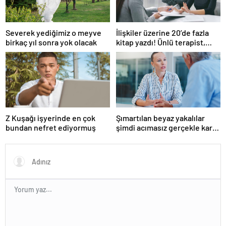
Severek yediğimiz o meyve
İlişkiler üzerine 20’de fazla
birkaç yıl sonra yok olacak
kitap yazdı! Ünlü terapist,
boşanmaların gerçek
suçlularını açıklıyor
Z Kuşağı işyerinde en çok
Şımartılan beyaz yakalılar
bundan nefret ediyormuş
şimdi acımasız gerçekle karşı
karşıya