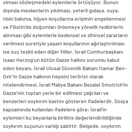
olması sözleşmedeki eylemlerle örtüşüyor. Bunun
dışında meskenlerin yıkılması, yeterli gıdaya, suya,
tıbbi bakıma, hijyen koşullarına erişimin engellenmesi
ve Filistin’de doğumları önlemeye yönelik tedbirlerin
alınması gibi eylemlerle bedensel ve zihinsel zararların
verilmesi suretiyle yaşam koşullarının ağırlaştırılması
ise suç teşkil eden diğer fiiller. İsrail Cumhurbaşkanı
Isaac Herzog’un bütün Gazze halkını sorumlu kabul
eden beyanı, İsrail Ulusal Güvenlik Bakanı Itamar Ben-
Gvir’in Gazze halkının hepsini terörist olarak
nitelendirmesi, İsrail Maliye Bakanı Bezalel Smotrich’in
Gazze’nin toptan yerle bir edilmesi çağrıları ve
benzerleri soykırım kastını gösteren ifadelerdir. Dosya
kapsamında kullanılan ifadelere göre; İsrail’in
eylemleri bu beyanlarla birlikte değerlendirildiğinde
soykırım suçunun varlığı sabittir. Belgede, soykırım