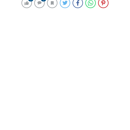
273 okunma
Kripto Para Borsasında Yatırım Yapan
Eş, Zorla Alınan Bilezikler Nedeniyle
Boşandı
4 Ocak 2024 00:03
ABONE OL
News
KONYA’da Esma K., kolundaki 8 adet bileziği zorla
alarak, kripto para borsasında yatırım yapıp
kaybettiğini ileri sürdüğü eşi Davut K.’dan boşanmak
için dava açtı. Mahkeme, Davut K.’nin eşinin
bileziklerini zorla alarak, kripto para borsasında
harcaması nedeniyle kusurlu olduğuna hükmederek
çiftin boşanmasına karar verdi.