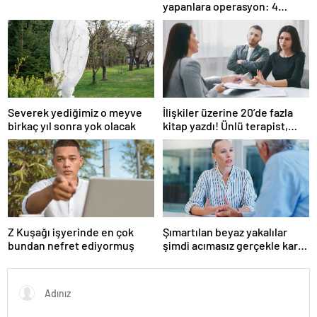
yapanlara operasyon: 4
gözaltı
Severek yediğimiz o meyve
İlişkiler üzerine 20’de fazla
birkaç yıl sonra yok olacak
kitap yazdı! Ünlü terapist,
boşanmaların gerçek
suçlularını açıklıyor
Z Kuşağı işyerinde en çok
Şımartılan beyaz yakalılar
bundan nefret ediyormuş
şimdi acımasız gerçekle karşı
karşıya