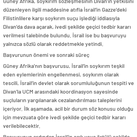
Güney Afrika, soykırım sözleşmesinin Divan’ın yetkisini
düzenleyen ilgili maddesine atıfla İsrail’in Gazze’deki
Filistinlilere karşı soykırım suçu işlediği iddiasıyla
Divan’da dava açarak, ivedi şekilde geçici tedbir kararı
verilmesi talebinde bulundu. İsrail ise bu başvuruyu
yalnızca sözlü olarak reddetmekle yetindi.
Başvurunun önemi ve sonraki süreç
Güney Afrika’nın başvurusu, İsrail’in soykırım teşkil
eden eylemlerinin engellenmesi, soykırım olarak
tescili, İsrail’in devlet olarak sorumluluğunun tespiti ve
Divan’la UCM arasındaki koordinasyon sayesinde
suçluların yargılanarak cezalandırılması taleplerini
içeriyor. İlk aşamada, acil bir durum söz konusu olduğu
için mevzuata göre ivedi şekilde geçici tedbir kararı
verilebilecektir.
Başvurunun ardından İsrail’in açık veya örtülü şekilde