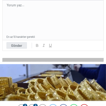
En az 10 karakter gerekli
Gönder
0
0
0
0