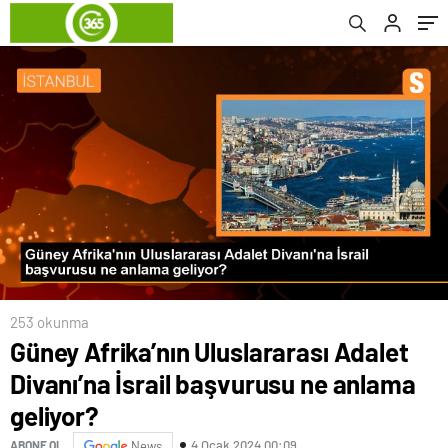
253 okunma
Güney Afrika’nın Uluslararası Adalet
Divanı’na İsrail başvurusu ne anlama
geliyor?
4 Ocak 2024 00:09
ABONE OL
News