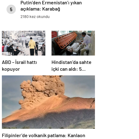
Putin’den Ermenistan’ı yıkan
açıklama: Karabağ
5
Azerbaycan’ın ayrılmaz bir
2180 kez okundu
parçasıdır!
ABD – İsrail hattı
Hindistan’da sahte
kopuyor
içki can aldı: 5
köyde alarm verildi
Filipinler’de volkanik patlama: Kanlaon