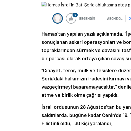
0
BEĞENDİM
ABONE OL
Hamas’tan yapılan yazılı açıklamada, “İ
sonuçlanan askeri operasyonları ve bomba
topraklarından sürmek ve davasını tas
bir parçası olarak ortaya çıkan savaş suçl
“Cinayet, terör, mülk ve tesislere düzenl
Şeria’daki halkımızın iradesini kırmayı
vazgeçirmeyi başaramayacaktır.” denilen
etme ve birlik olma çağrısı yapıldı.
İsrail ordusunun 28 Ağustos’tan bu yana 
saldırılarda, bugüne kadar Cenin’de 19, T
Filistinli öldü, 130 kişi yaralandı.