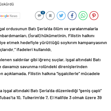
0
News
şgal ordusunun Batı Şeria’da ölüm ve yaralanmalarla
rdımanları, (İsrail) hükümetinin, Filistin halkını
fiye etmek hedefiyle yürüttüğü soykırım kampanyasının
arıdır.” ifadeleri kullanıldı.
enen saldırılar gibi iğrenç suçlar, işgal altındaki Batı
 ve davamızı savunma rolündeki direnişlerinden
 açıklamada, Filistin halkına “işgalcilerle” mücadele
işgal altındaki Batı Şeria’da düzenlediği “geniş çaplı”
ubas’ta 10, Tulkerim’de 7, El Halil’de 3 olmak üzere 39