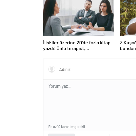
İlişkiler üzerine 20’de fazla kitap
Z Kuşağ
yazdı! Ünlü terapist,
bundan
boşanmaların gerçek suçlularını
açıklıyor
En az 10 karakter gerekli