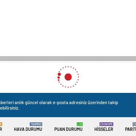
berleri anlık güncel olarak e-posta adresiniz üzerinden takip
ebilirsiniz.
K
TAHMİNİ
LİG
EKONOMİ
E
R
HAVA DURUMU
PUAN DURUMU
HISSELER
PARI