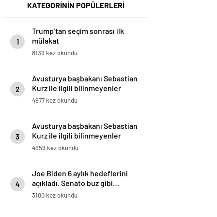
KATEGORİNİN POPÜLERLERİ
Trump’tan seçim sonrası ilk
mülakat
1
8139 kez okundu
Avusturya başbakanı Sebastian
Kurz ile ilgili bilinmeyenler
2
4977 kez okundu
Avusturya başbakanı Sebastian
Kurz ile ilgili bilinmeyenler
3
4959 kez okundu
Joe Biden 6 aylık hedeflerini
açıkladı. Senato buz gibi…
4
3100 kez okundu