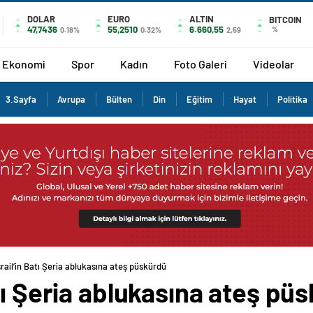
DOLAR
EURO
ALTIN
BITCOIN
47,7436
55,2510
6.660,55
%
0.18%
0.32%
2,59
Ekonomi
Spor
Kadın
Foto Galeri
Videolar
3.Sayfa
Avrupa
Bülten
Din
Eğitim
Hayat
Politika
rail’in Batı Şeria ablukasına ateş püskürdü
tı Şeria ablukasına ateş pü