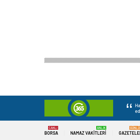
Ha
ed
CANLI
ANLIK
GÜNLÜ
BORSA
NAMAZ VAKITLERI
GAZETELE