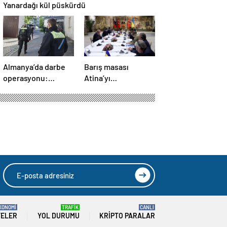
Yanardağı kül püskürdü
Almanya’da darbe
Barış masası
operasyonu:
Atina’yı
Gözaltılar
telaşlandırdı:
gerçekleşti
Başkan Erdoğan’ın
hamleleri korkuttu!
‘Yunanistan için risk
taşıyor’
KONOMİ
TRAFİK
CANLI
TELER
YOL DURUMU
KRIPTO PARALAR