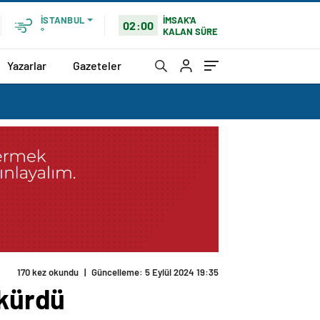
İMSAK'A
İSTANBUL
02:00
KALAN SÜRE
°
Yazarlar
Gazeteler
170 kez okundu
|
Güncelleme: 5 Eylül 2024 19:35
skürdü