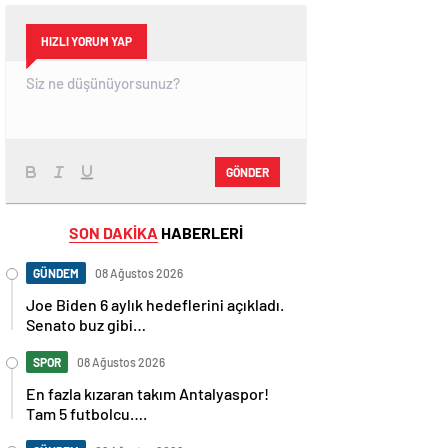
HIZLI YORUM YAP
GÖNDER
SON DAKİKA
HABERLERİ
GÜNDEM
08 Ağustos 2026
Joe Biden 6 aylık hedeflerini açıkladı.
Senato buz gibi…
SPOR
08 Ağustos 2026
En fazla kızaran takım Antalyaspor!
Tam 5 futbolcu….