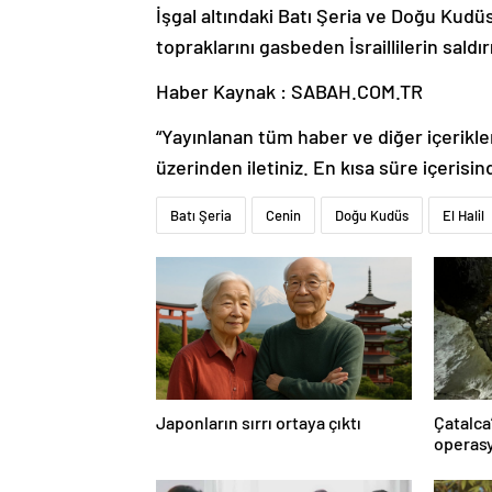
İşgal altındaki Batı Şeria ve Doğu Kudüs’
topraklarını gasbeden İsraillilerin saldırı
Haber Kaynak : SABAH.COM.TR
“Yayınlanan tüm haber ve diğer içerikler i
üzerinden iletiniz. En kısa süre içerisin
Batı Şeria
Cenin
Doğu Kudüs
El Halil
Japonların sırrı ortaya çıktı
Çatalca
operasy