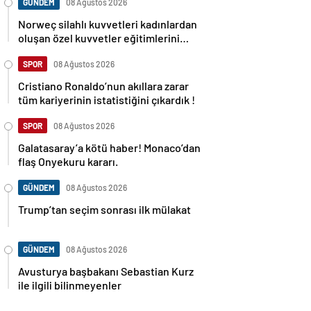
GÜNDEM
08 Ağustos 2026
Norweç silahlı kuvvetleri kadınlardan
oluşan özel kuvvetler eğitimlerini
başlattı.
SPOR
08 Ağustos 2026
Cristiano Ronaldo’nun akıllara zarar
tüm kariyerinin istatistiğini çıkardık !
SPOR
08 Ağustos 2026
Galatasaray’a kötü haber! Monaco’dan
flaş Onyekuru kararı.
GÜNDEM
08 Ağustos 2026
Trump’tan seçim sonrası ilk mülakat
GÜNDEM
08 Ağustos 2026
Avusturya başbakanı Sebastian Kurz
ile ilgili bilinmeyenler