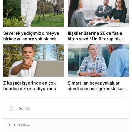
Severek yediğimiz o meyve
İlişkiler üzerine 20’de fazla
birkaç yıl sonra yok olacak
kitap yazdı! Ünlü terapist,
boşanmaların gerçek
suçlularını açıklıyor
Z Kuşağı işyerinde en çok
Şımartılan beyaz yakalılar
bundan nefret ediyormuş
şimdi acımasız gerçekle karşı
karşıya