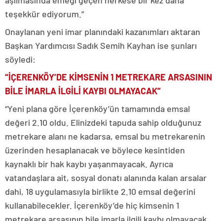
aşılmasında emeği geçen herkese bir kez daha
teşekkür ediyorum.”
Onaylanan yeni imar planındaki kazanımları aktaran
Başkan Yardımcısı Sadık Semih Kayhan ise şunları
söyledi:
“İÇERENKÖY’DE KİMSENİN 1 METREKARE ARSASININ
BİLE İMARLA İLGİLİ KAYBI OLMAYACAK”
“Yeni plana göre İçerenköy’ün tamamında emsal
değeri 2.10 oldu. Elinizdeki tapuda sahip olduğunuz
metrekare alanı ne kadarsa, emsal bu metrekarenin
üzerinden hesaplanacak ve böylece kesintiden
kaynaklı bir hak kaybı yaşanmayacak. Ayrıca
vatandaşlara ait, sosyal donatı alanında kalan arsalar
dahi, 18 uygulamasıyla birlikte 2.10 emsal değerini
kullanabilecekler. İçerenköy’de hiç kimsenin 1
metrekare arsasının bile imarla ilgili kaybı olmayacak.