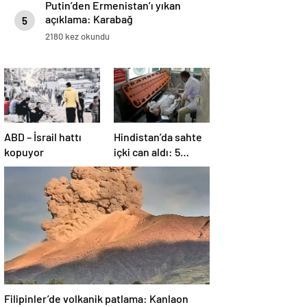
Putin’den Ermenistan’ı yıkan
açıklama: Karabağ
5
Azerbaycan’ın ayrılmaz bir
2180 kez okundu
parçasıdır!
ABD – İsrail hattı
Hindistan’da sahte
kopuyor
içki can aldı: 5
köyde alarm verildi
Filipinler’de volkanik patlama: Kanlaon