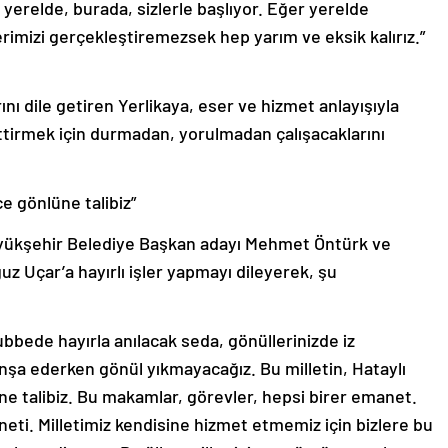
erelde, burada, sizlerle başlıyor. Eğer yerelde
rimizi gerçekleştiremezsek hep yarım ve eksik kalırız.”
nı dile getiren Yerlikaya, eser ve hizmet anlayışıyla
ettirmek için durmadan, yorulmadan çalışacaklarını
e gönlüne talibiz”
Büyükşehir Belediye Başkan adayı Mehmet Öntürk ve
 Uçar’a hayırlı işler yapmayı dileyerek, şu
ubbede hayırla anılacak seda, gönüllerinizde iz
inşa ederken gönül yıkmayacağız. Bu milletin, Hataylı
e talibiz. Bu makamlar, görevler, hepsi birer emanet.
aneti. Milletimiz kendisine hizmet etmemiz için bizlere bu