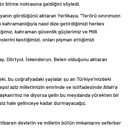
n bitme noktasına geldiğini söyledi.
anın gördüğünü aktaran Yerlikaya, “Terörü sınırımızın
kahramanlığıyla nasıl dize getirdiğimizi herkes
lığımız, kahraman güvenlik güçlerimiz ve Milli
eslerini kestiğimizi, onları pişman ettiğimizi
y, Dörtyol, İskenderun, Belen olduğunu aktaran
eki, bu coğrafyadaki yaylalar şu an Türkiye’mizdeki
epsi aziz milletimizin emrinde ve istifadesinde Allah’a
kanı’mız ne diyorsa gelin bu meydanda yürekten bir
isiz hale gelinceye kadar durmayacağız,
 itibaren devletin ve milletin bütün imkanlarını seferber