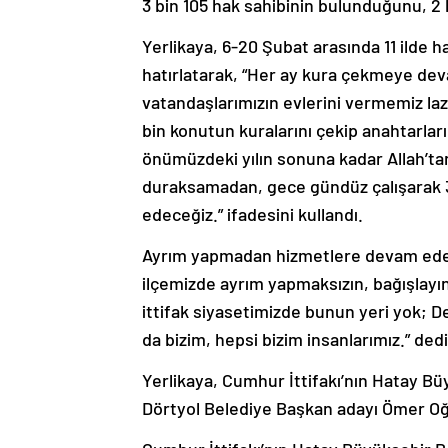
3 bin 105 hak sahibinin bulunduğunu, 2 b
Yerlikaya, 6-20 Şubat arasında 11 ilde ha
hatırlatarak, “Her ay kura çekmeye de
vatandaşlarımızın evlerini vermemiz laz
bin konutun kuralarını çekip anahtarlar
önümüzdeki yılın sonuna kadar Allah’ta
duraksamadan, gece gündüz çalışarak 38
edeceğiz.” ifadesini kullandı.
Ayrım yapmadan hizmetlere devam edecekl
ilçemizde ayrım yapmaksızın, bağışlayı
ittifak siyasetimizde bunun yeri yok; 
da bizim, hepsi bizim insanlarımız.” dedi
Yerlikaya, Cumhur İttifakı’nın Hatay 
Dörtyol Belediye Başkan adayı Ömer Oğ