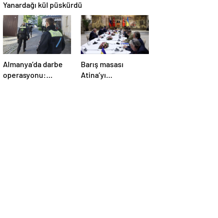
Yanardağı kül püskürdü
Almanya’da darbe
Barış masası
operasyonu:
Atina’yı
Gözaltılar
telaşlandırdı:
gerçekleşti
Başkan Erdoğan’ın
hamleleri korkuttu!
‘Yunanistan için risk
taşıyor’