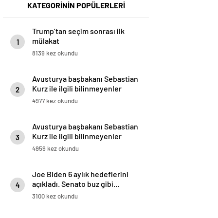
KATEGORİNİN POPÜLERLERİ
Trump’tan seçim sonrası ilk
mülakat
1
8139 kez okundu
Avusturya başbakanı Sebastian
Kurz ile ilgili bilinmeyenler
2
4977 kez okundu
Avusturya başbakanı Sebastian
Kurz ile ilgili bilinmeyenler
3
4959 kez okundu
Joe Biden 6 aylık hedeflerini
açıkladı. Senato buz gibi…
4
3100 kez okundu