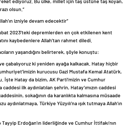
areket ediyoruz. Bu ülke, millet için taş üstüne taş koyan,
azı olsun.”
Allah’ın izniyle devam edecektir”
bat 2023’teki depremlerden en çok etkilenen kent
tını kaybedenlere Allah’tan rahmet diledi.
ıların yaşandığını belirterek, şöyle konuştu:
 ve çabalıyoruz ki yeniden ayağa kalkacak. Hatay hiçbir
umhuriyet’imizin kurucusu Gazi Mustafa Kemal Atatürk,
. İşte Hatay da bizim, AK Parti’mizin ve Cumhur
a caddesi ilk aydınlatılan şehrin, Hatay’ımızın caddesi
r caddesinin, sokağının da karanlıkta kalmasına müsaade
 aydınlatmaya, Türkiye Yüzyılı’na ışık tutmaya Allah’ın
ayyip Erdoğan’ın liderliğinde ve Cumhur İttifakı’nın