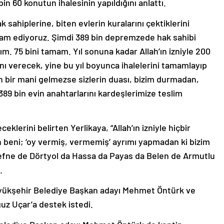
in 60 konutun ihalesinin yapıldığını anlattı.
k sahiplerine, biten evlerin kuralarını çektiklerini
vam ediyoruz. Şimdi 389 bin depremzede hak sahibi
ım. 75 bini tamam. Yıl sonuna kadar Allah’ın izniyle 200
ını verecek, yine bu yıl boyunca ihalelerini tamamlayıp
n bir mani gelmezse sizlerin duası, bizim durmadan,
9 bin evin anahtarlarını kardeşlerimize teslim
erini belirten Yerlikaya, “Allah’ın izniyle hiçbir
n beni; ‘oy vermiş, vermemiş’ ayrımı yapmadan ki bizim
Defne de Dörtyol da Hassa da Payas da Belen de Armutlu
.
Büyükşehir Belediye Başkan adayı Mehmet Öntürk ve
uz Uçar’a destek istedi.