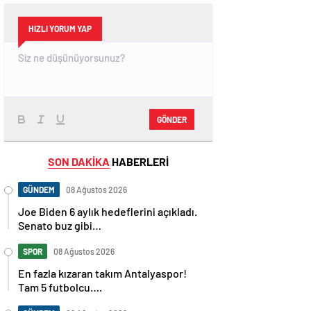
HIZLI YORUM YAP
GÖNDER
SON DAKİKA
HABERLERİ
GÜNDEM
08 Ağustos 2026
Joe Biden 6 aylık hedeflerini açıkladı.
Senato buz gibi…
SPOR
08 Ağustos 2026
En fazla kızaran takım Antalyaspor!
Tam 5 futbolcu….