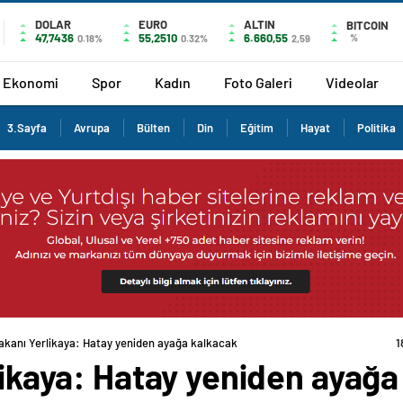
DOLAR
EURO
ALTIN
BITCOIN
47,7436
55,2510
6.660,55
%
0.18%
0.32%
2,59
Ekonomi
Spor
Kadın
Foto Galeri
Videolar
3.Sayfa
Avrupa
Bülten
Din
Eğitim
Hayat
Politika
 Bakanı Yerlikaya: Hatay yeniden ayağa kalkacak
1
rlikaya: Hatay yeniden ayağ