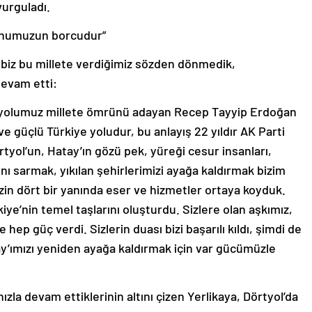
vurguladı.
oynumuzun borcudur”
ki biz bu millete verdiğimiz sözden dönmedik,
devam etti:
im yolumuz millete ömrünü adayan Recep Tayyip Erdoğan
 güçlü Türkiye yoludur, bu anlayış 22 yıldır AK Parti
tyol’un, Hatay’ın gözü pek, yüreği cesur insanları,
nı sarmak, yıkılan şehirlerimizi ayağa kaldırmak bizim
in dört bir yanında eser ve hizmetler ortaya koyduk.
iye’nin temel taşlarını oluşturdu. Sizlere olan aşkımız,
hep güç verdi. Sizlerin duası bizi başarılı kıldı, şimdi de
ay’ımızı yeniden ayağa kaldırmak için var gücümüzle
ızla devam ettiklerinin altını çizen Yerlikaya, Dörtyol’da