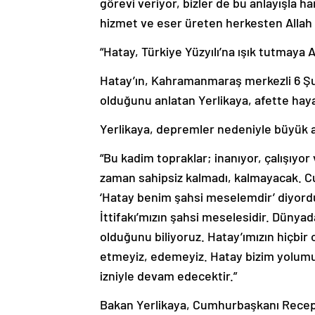
görevi veriyor, bizler de bu anlayışla h
hizmet ve eser üreten herkesten Allah r
“Hatay, Türkiye Yüzyılı’na ışık tutmaya 
Hatay’ın, Kahramanmaraş merkezli 6 Şu
olduğunu anlatan Yerlikaya, afette haya
Yerlikaya, depremler nedeniyle büyük ac
“Bu kadim topraklar; inanıyor, çalışıyor
zaman sahipsiz kalmadı, kalmayacak. C
‘Hatay benim şahsi meselemdir’ diyordu
İttifakı’mızın şahsi meselesidir. Dünyad
olduğunu biliyoruz. Hatay’ımızın hiçbi
etmeyiz, edemeyiz. Hatay bizim yolumuzu
izniyle devam edecektir.”
Bakan Yerlikaya, Cumhurbaşkanı Recep T