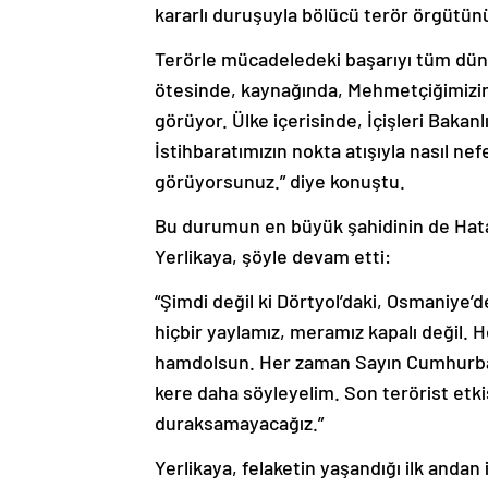
kararlı duruşuyla bölücü terör örgütünü
Terörle mücadeledeki başarıyı tüm düny
ötesinde, kaynağında, Mehmetçiğimizin 
görüyor. Ülke içerisinde, İçişleri Bakan
İstihbaratımızın nokta atışıyla nasıl nef
görüyorsunuz.” diye konuştu.
Bu durumun en büyük şahidinin de Hata
Yerlikaya, şöyle devam etti:
“Şimdi değil ki Dörtyol’daki, Osmaniye’d
hiçbir yaylamız, meramız kapalı değil. H
hamdolsun. Her zaman Sayın Cumhurbaş
kere daha söyleyelim. Son terörist etk
duraksamayacağız.”
Yerlikaya, felaketin yaşandığı ilk andan