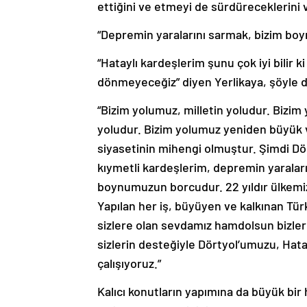
ettiğini ve etmeyi de sürdüreceklerini 
“Depremin yaralarını sarmak, bizim b
“Hataylı kardeşlerim şunu çok iyi bilir 
dönmeyeceğiz” diyen Yerlikaya, şöyle 
“Bizim yolumuz, milletin yoludur. Biz
yoludur. Bizim yolumuz yeniden büyük ve
siyasetinin mihengi olmuştur. Şimdi Dör
kıymetli kardeşlerim, depremin yaraları
boynumuzun borcudur. 22 yıldır ülkemiz
Yapılan her iş, büyüyen ve kalkınan Türk
sizlere olan sevdamız hamdolsun bizlere 
sizlerin desteğiyle Dörtyol’umuzu, Hat
çalışıyoruz.”
Kalıcı konutların yapımına da büyük bir h