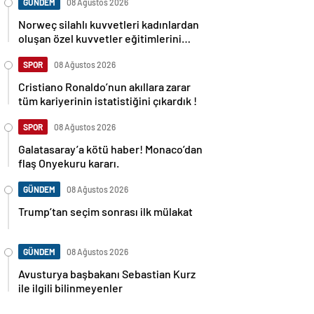
GÜNDEM
08 Ağustos 2026
Norweç silahlı kuvvetleri kadınlardan
oluşan özel kuvvetler eğitimlerini
başlattı.
SPOR
08 Ağustos 2026
Cristiano Ronaldo’nun akıllara zarar
tüm kariyerinin istatistiğini çıkardık !
SPOR
08 Ağustos 2026
Galatasaray’a kötü haber! Monaco’dan
flaş Onyekuru kararı.
GÜNDEM
08 Ağustos 2026
Trump’tan seçim sonrası ilk mülakat
GÜNDEM
08 Ağustos 2026
Avusturya başbakanı Sebastian Kurz
ile ilgili bilinmeyenler