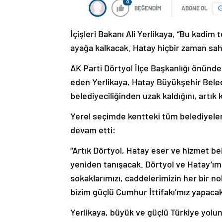
0
BEĞENDİM
ABONE OL
İçişleri Bakanı Ali Yerlikaya, “Bu kadim 
ayağa kalkacak. Hatay hiçbir zaman sah
AK Parti Dörtyol İlçe Başkanlığı önünd
eden Yerlikaya, Hatay Büyükşehir Beled
belediyeciliğinden uzak kaldığını, artık
Yerel seçimde kentteki tüm belediyeleri
devam etti:
“Artık Dörtyol, Hatay eser ve hizmet bele
yeniden tanışacak. Dörtyol ve Hatay’ımı
sokaklarımızı, caddelerimizin her bir n
bizim güçlü Cumhur İttifakı’mız yapacak
Yerlikaya, büyük ve güçlü Türkiye yolu