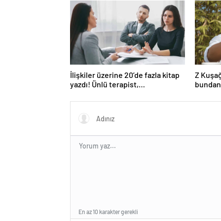
İlişkiler üzerine 20’de fazla kitap
Z Kuşağ
yazdı! Ünlü terapist,
bundan
boşanmaların gerçek suçlularını
açıklıyor
En az 10 karakter gerekli