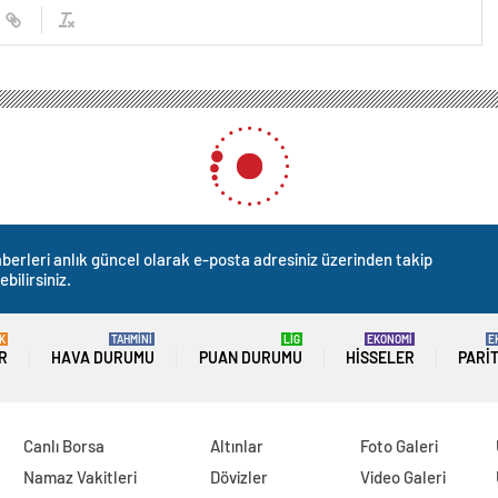
berleri anlık güncel olarak e-posta adresiniz üzerinden takip
ebilirsiniz.
K
TAHMİNİ
LİG
EKONOMİ
E
R
HAVA DURUMU
PUAN DURUMU
HISSELER
PARI
Canlı Borsa
Altınlar
Foto Galeri
Namaz Vakitleri
Dövizler
Video Galeri