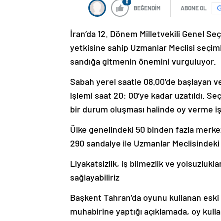
0
BEĞENDİM
ABONE OL
İran’da 12. Dönem Milletvekili Genel Se
yetkisine sahip Uzmanlar Meclisi seçi
sandığa gitmenin önemini vurguluyor.
Sabah yerel saatle 08.00’de başlayan v
işlemi saat 20: 00’ye kadar uzatıldı. 
bir durum oluşması halinde oy verme işlem
Ülke genelindeki 50 binden fazla merke
290 sandalye ile Uzmanlar Meclisindeki 8
Liyakatsizlik, iş bilmezlik ve yolsuzlukla
sağlayabiliriz
Başkent Tahran’da oyunu kullanan eski
muhabirine yaptığı açıklamada, oy kull