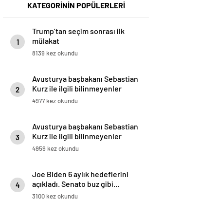
KATEGORİNİN POPÜLERLERİ
Trump’tan seçim sonrası ilk
mülakat
1
8139 kez okundu
Avusturya başbakanı Sebastian
Kurz ile ilgili bilinmeyenler
2
4977 kez okundu
Avusturya başbakanı Sebastian
Kurz ile ilgili bilinmeyenler
3
4959 kez okundu
Joe Biden 6 aylık hedeflerini
açıkladı. Senato buz gibi…
4
3100 kez okundu