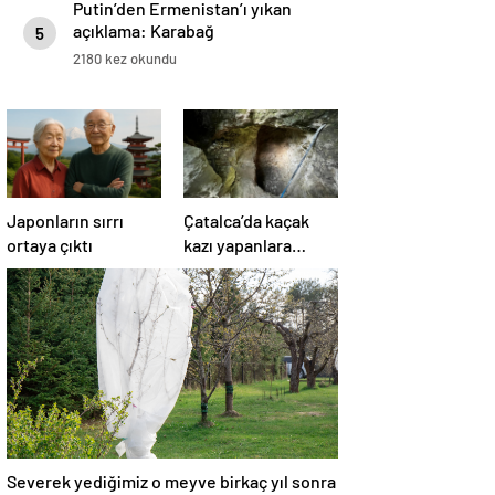
Putin’den Ermenistan’ı yıkan
açıklama: Karabağ
5
Azerbaycan’ın ayrılmaz bir
2180 kez okundu
parçasıdır!
Japonların sırrı
Çatalca’da kaçak
ortaya çıktı
kazı yapanlara
operasyon: 4
gözaltı
Severek yediğimiz o meyve birkaç yıl sonra