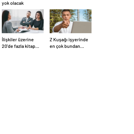
yok olacak
İlişkiler üzerine
Z Kuşağı işyerinde
20’de fazla kitap
en çok bundan
yazdı! Ünlü terapist,
nefret ediyormuş
boşanmaların
gerçek suçlularını
açıklıyor