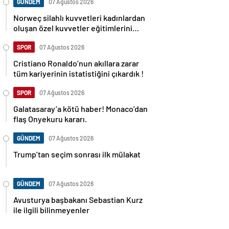
GÜNDEM
07 Ağustos 2026
Norweç silahlı kuvvetleri kadınlardan
oluşan özel kuvvetler eğitimlerini
başlattı.
SPOR
07 Ağustos 2026
Cristiano Ronaldo’nun akıllara zarar
tüm kariyerinin istatistiğini çıkardık !
SPOR
07 Ağustos 2026
Galatasaray’a kötü haber! Monaco’dan
flaş Onyekuru kararı.
GÜNDEM
07 Ağustos 2026
Trump’tan seçim sonrası ilk mülakat
GÜNDEM
07 Ağustos 2026
Avusturya başbakanı Sebastian Kurz
ile ilgili bilinmeyenler