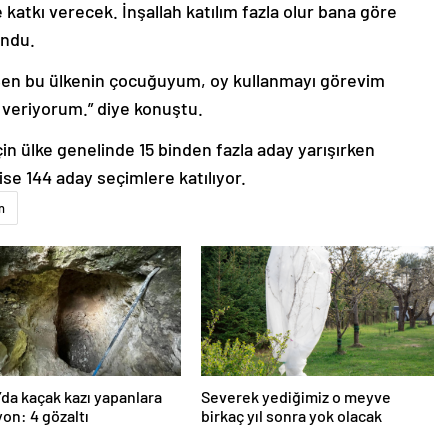
katkı verecek. İnşallah katılım fazla olur bana göre
undu.
 “Ben bu ülkenin çocuğuyum, oy kullanmayı görevim
veriyorum.” diye konuştu.
in ülke genelinde 15 binden fazla aday yarışırken
ise 144 aday seçimlere katılıyor.
n
’da kaçak kazı yapanlara
Severek yediğimiz o meyve
on: 4 gözaltı
birkaç yıl sonra yok olacak