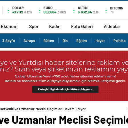
DOLAR
EURO
ALTIN
BITCOIN
47,7112
55,0664
6.632,64
%
0.17%
0.08%
2,16
Ekonomi
Spor
Kadın
Foto Galeri
Videolar
3.Sayfa
Avrupa
Bülten
Din
Eğitim
Hayat
Politika
illetvekili ve Uzmanlar Meclisi Seçimleri Devam Ediyor
li ve Uzmanlar Meclisi Seçim