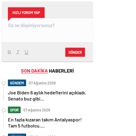
HIZLI YORUM YAP
GÖNDER
SON DAKİKA
HABERLERİ
GÜNDEM
07 Ağustos 2026
Joe Biden 6 aylık hedeflerini açıkladı.
Senato buz gibi…
SPOR
07 Ağustos 2026
En fazla kızaran takım Antalyaspor!
Tam 5 futbolcu….