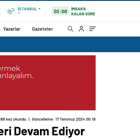
İMSAK'A
İSTANBUL
02:00
KALAN SÜRE
°
Yazarlar
Gazeteler
188 kez okundu
|
Güncelleme: 17 Temmuz 2024 00:18
leri Devam Ediyor