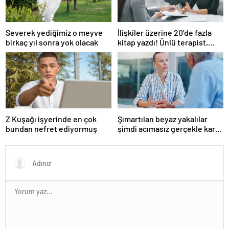
Severek yediğimiz o meyve
İlişkiler üzerine 20’de fazla
birkaç yıl sonra yok olacak
kitap yazdı! Ünlü terapist,
boşanmaların gerçek
suçlularını açıklıyor
Z Kuşağı işyerinde en çok
Şımartılan beyaz yakalılar
bundan nefret ediyormuş
şimdi acımasız gerçekle karşı
karşıya