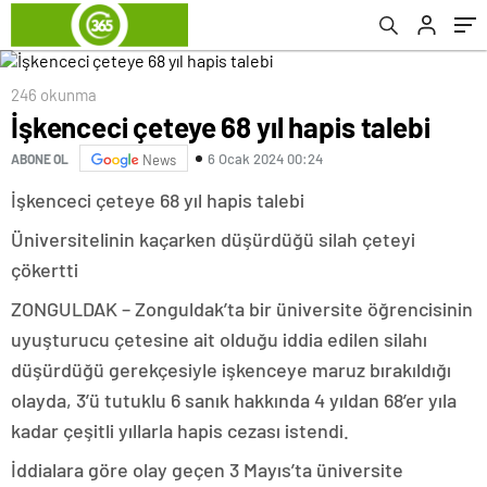
246 okunma
İşkenceci çeteye 68 yıl hapis talebi
6 Ocak 2024 00:24
ABONE OL
News
İşkenceci çeteye 68 yıl hapis talebi
Üniversitelinin kaçarken düşürdüğü silah çeteyi
çökertti
ZONGULDAK – Zonguldak’ta bir üniversite öğrencisinin
uyuşturucu çetesine ait olduğu iddia edilen silahı
düşürdüğü gerekçesiyle işkenceye maruz bırakıldığı
olayda, 3’ü tutuklu 6 sanık hakkında 4 yıldan 68’er yıla
kadar çeşitli yıllarla hapis cezası istendi.
İddialara göre olay geçen 3 Mayıs’ta üniversite