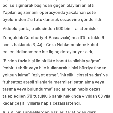
polise sığınarak başından geçen olayları anlattı.
Yapılan eş zamanlı operasyonda yakalanan çete
üyelerinden 3’ü tutuklanarak cezaevine gönderildi.
Videolu şantajla ailesinden 500 bin lira istemişler
Zonguldak Cumhuriyet Başsavcılığınca 3’ü tutuklu 6
sanık hakkında 3. Ağır Ceza Mahkemesince kabul
edilen iddianamede ise ilginç detaylar yer aldı.
“Birden fazla kişi ile birlikte konutta silahla yağma”,
“cebir, tehdit veya hile kullanarak kişiyi hürriyetinden
yoksun kılma”, “eziyet etme”, “nitelikli cinsel saldırı” ve
“ruhsatsız ateşli silahlarla mermileri satın alma veya
taşıma veya bulundurma” suçlarından hapis cezası
talep edilen 3’ü tutuklu 6 sanık hakkında 4 yıldan 68 yıla
kadar çeşitli yıllarla hapis cezası istendi.
A.S.K.’nin şüphelilerden bazıları tarafından darp