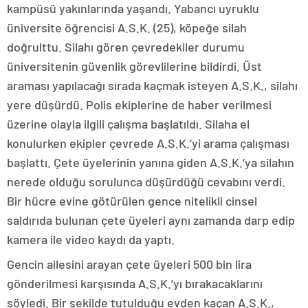
kampüsü yakınlarında yaşandı. Yabancı uyruklu
üniversite öğrencisi A.S.K. (25), köpeğe silah
doğrulttu. Silahı gören çevredekiler durumu
üniversitenin güvenlik görevlilerine bildirdi. Üst
araması yapılacağı sırada kaçmak isteyen A.S.K., silahı
yere düşürdü. Polis ekiplerine de haber verilmesi
üzerine olayla ilgili çalışma başlatıldı. Silaha el
konulurken ekipler çevrede A.S.K.’yi arama çalışması
başlattı. Çete üyelerinin yanına giden A.S.K.’ya silahın
nerede olduğu sorulunca düşürdüğü cevabını verdi.
Bir hücre evine götürülen gence nitelikli cinsel
saldırıda bulunan çete üyeleri aynı zamanda darp edip
kamera ile video kaydı da yaptı.
Gencin ailesini arayan çete üyeleri 500 bin lira
gönderilmesi karşısında A.S.K.’yı bırakacaklarını
söyledi. Bir şekilde tutulduğu evden kaçan A.S.K.,