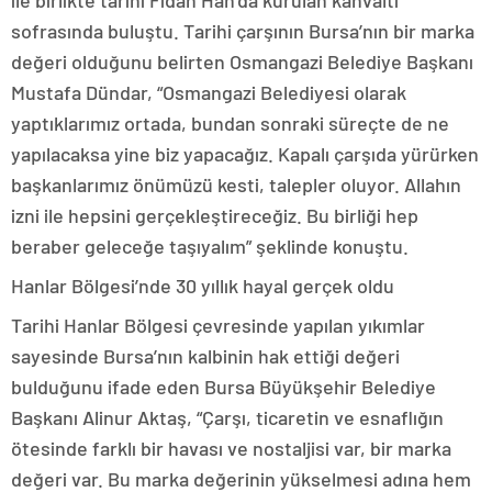
ile birlikte tarihi Fidan Han’da kurulan kahvaltı
sofrasında buluştu. Tarihi çarşının Bursa’nın bir marka
değeri olduğunu belirten Osmangazi Belediye Başkanı
Mustafa Dündar, “Osmangazi Belediyesi olarak
yaptıklarımız ortada, bundan sonraki süreçte de ne
yapılacaksa yine biz yapacağız. Kapalı çarşıda yürürken
başkanlarımız önümüzü kesti, talepler oluyor. Allahın
izni ile hepsini gerçekleştireceğiz. Bu birliği hep
beraber geleceğe taşıyalım” şeklinde konuştu.
Hanlar Bölgesi’nde 30 yıllık hayal gerçek oldu
Tarihi Hanlar Bölgesi çevresinde yapılan yıkımlar
sayesinde Bursa’nın kalbinin hak ettiği değeri
bulduğunu ifade eden Bursa Büyükşehir Belediye
Başkanı Alinur Aktaş, “Çarşı, ticaretin ve esnaflığın
ötesinde farklı bir havası ve nostaljisi var, bir marka
değeri var. Bu marka değerinin yükselmesi adına hem