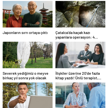
Japonların sırrı ortaya çıktı
Çatalca’da kaçak kazı
yapanlara operasyon: 4
gözaltı
Severek yediğimiz o meyve
İlişkiler üzerine 20’de fazla
birkaç yıl sonra yok olacak
kitap yazdı! Ünlü terapist,
boşanmaların gerçek
suçlularını açıklıyor