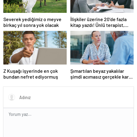
Severek yediğimiz o meyve
İlişkiler üzerine 20’de fazla
birkaç yıl sonra yok olacak
kitap yazdı! Ünlü terapist,
boşanmaların gerçek
suçlularını açıklıyor
Z Kuşağı işyerinde en çok
Şımartılan beyaz yakalılar
bundan nefret ediyormuş
şimdi acımasız gerçekle karşı
karşıya