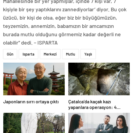
Mahallesinde bir yer yapmışlar, içinde 7 kişi var, 7
kişiyle bir şey yaptıklarını zannediyorlar’ diyor. Bu çok
üzücü, bir kişi de olsa, eğer biz bir büyüğümüzün,
teyzemizin, annemizin, babamızın bir amcamızın
burada mutlu olduğunu görmemiz kadar değerli ne
olabilir” dedi. – ISPARTA
Gün
Isparta
Merkezi
Mutlu
Yaşlı
Japonların sırrı ortaya çıktı
Çatalca’da kaçak kazı
yapanlara operasyon: 4
gözaltı