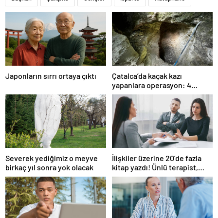
Japonların sırrı ortaya çıktı
Çatalca’da kaçak kazı
yapanlara operasyon: 4
gözaltı
Severek yediğimiz o meyve
İlişkiler üzerine 20’de fazla
birkaç yıl sonra yok olacak
kitap yazdı! Ünlü terapist,
boşanmaların gerçek
suçlularını açıklıyor