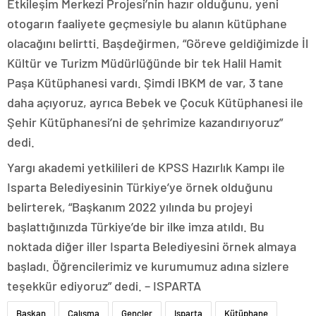
Etkileşim Merkezi Projesi’nin hazır olduğunu, yeni
otogarın faaliyete geçmesiyle bu alanın kütüphane
olacağını belirtti. Başdeğirmen, “Göreve geldiğimizde İl
Kültür ve Turizm Müdürlüğünde bir tek Halil Hamit
Paşa Kütüphanesi vardı. Şimdi IBKM de var, 3 tane
daha açıyoruz, ayrıca Bebek ve Çocuk Kütüphanesi ile
Şehir Kütüphanesi’ni de şehrimize kazandırıyoruz”
dedi.
Yargı akademi yetkilileri de KPSS Hazırlık Kampı ile
Isparta Belediyesinin Türkiye’ye örnek olduğunu
belirterek, “Başkanım 2022 yılında bu projeyi
başlattığınızda Türkiye’de bir ilke imza atıldı. Bu
noktada diğer iller Isparta Belediyesini örnek almaya
başladı. Öğrencilerimiz ve kurumumuz adına sizlere
teşekkür ediyoruz” dedi. – ISPARTA
Başkan
Çalışma
Gençler
Isparta
Kütüphane