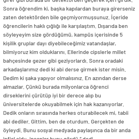
Sonra öğrendim ki, başka kapılardan buraya girerseniz
zaten detektörden bile geçmiyormuşsunuz. İçeride
öğrencilerin haklı çığlığı ile karşılaştım. Dışarıda ben
söyleyeyim size gördüğümü, kampüs içerisinde 5
kişilik gruplar dayı diyebileceğimiz vatandaşlar,
bilmiyoruz kim olduklarını. Ellerinde cipslerle millet
bahçesinde gezer gibi geziyorlardı. Sonra oradaki
arkadaşlarımız dedi ki abi derse girmek ister misin.
Dedim ki şaka yapıyor olmalısınız. En azından derse
almazlar. Çünkü burada milyonlarca öğrenci
dirseklerini çürütüp iyi bir derece alıp bu
üniversitelerde okuyabilmek için hak kazanıyorlar.
Dedik onların sırasında herkes oturabilecek mi, tabii
abi dediler. Gittim, ben de oturdum. Gerçekten de
öyleydi. Bunu sosyal medyada paylaşınca da bir anda
infial oldu, insanlar bunu gördü.” dedi.