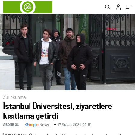
301 okunma
İstanbul Üniversitesi, ziyaretlere
kısıtlama getirdi
17 Şubat 2024 00:51
ABONE OL
News