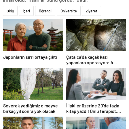
Giriş
İçeri
Öğrenci
Üniversite
Ziyaret
Japonların sırrı ortaya çıktı
Çatalca’da kaçak kazı
yapanlara operasyon: 4
gözaltı
Severek yediğimiz o meyve
İlişkiler üzerine 20’de fazla
birkaç yıl sonra yok olacak
kitap yazdı! Ünlü terapist,
boşanmaların gerçek
suçlularını açıklıyor