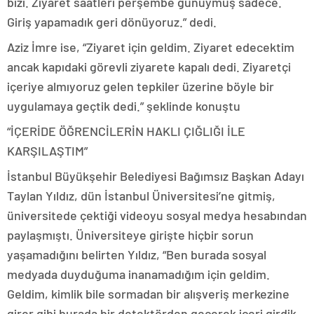
bizi. Ziyaret saatleri perşembe günüymüş sadece.
Giriş yapamadık geri dönüyoruz.” dedi.
Aziz İmre ise, “Ziyaret için geldim. Ziyaret edecektim
ancak kapıdaki görevli ziyarete kapalı dedi. Ziyaretçi
içeriye almıyoruz gelen tepkiler üzerine böyle bir
uygulamaya geçtik dedi.” şeklinde konuştu
“İÇERİDE ÖĞRENCİLERİN HAKLI ÇIĞLIĞI İLE
KARŞILAŞTIM”
İstanbul Büyükşehir Belediyesi Bağımsız Başkan Adayı
Taylan Yıldız, dün İstanbul Üniversitesi’ne gitmiş,
üniversitede çektiği videoyu sosyal medya hesabından
paylaşmıştı. Üniversiteye girişte hiçbir sorun
yaşamadığını belirten Yıldız, “Ben burada sosyal
medyada duyduğuma inanamadığım için geldim.
Geldim, kimlik bile sormadan bir alışveriş merkezine
girer gibi burada bir detektörden geçerek içeri girdik.