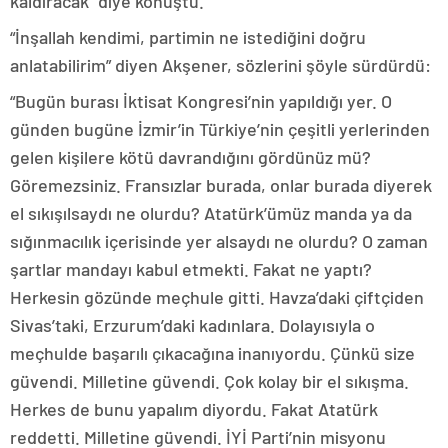
kaldıracak” diye konuştu.
“İnşallah kendimi, partimin ne istediğini doğru
anlatabilirim” diyen Akşener, sözlerini şöyle sürdürdü:
“Bugün burası İktisat Kongresi’nin yapıldığı yer. O
günden bugüne İzmir’in Türkiye’nin çeşitli yerlerinden
gelen kişilere kötü davrandığını gördünüz mü?
Göremezsiniz. Fransızlar burada, onlar burada diyerek
el sıkışılsaydı ne olurdu? Atatürk’ümüz manda ya da
sığınmacılık içerisinde yer alsaydı ne olurdu? O zaman
şartlar mandayı kabul etmekti. Fakat ne yaptı?
Herkesin gözünde meçhule gitti. Havza’daki çiftçiden
Sivas’taki, Erzurum’daki kadınlara. Dolayısıyla o
meçhulde başarılı çıkacağına inanıyordu. Çünkü size
güvendi. Milletine güvendi. Çok kolay bir el sıkışma.
Herkes de bunu yapalım diyordu. Fakat Atatürk
reddetti. Milletine güvendi. İYİ Parti’nin misyonu