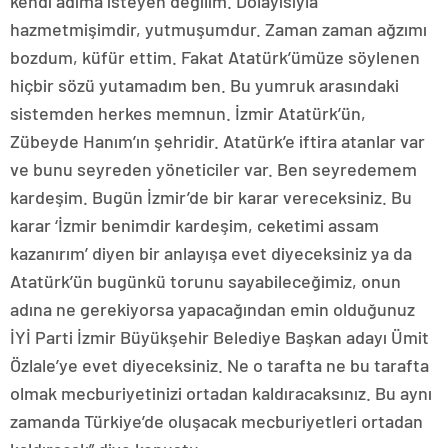
kendi adıma isteyen değilim. Dolayısıyla
hazmetmişimdir, yutmuşumdur. Zaman zaman ağzımı
bozdum, küfür ettim. Fakat Atatürk’ümüze söylenen
hiçbir sözü yutamadım ben. Bu yumruk arasındaki
sistemden herkes memnun. İzmir Atatürk’ün,
Zübeyde Hanım’ın şehridir. Atatürk’e iftira atanlar var
ve bunu seyreden yöneticiler var. Ben seyredemem
kardeşim. Bugün İzmir’de bir karar vereceksiniz. Bu
karar ‘İzmir benimdir kardeşim, ceketimi assam
kazanırım’ diyen bir anlayışa evet diyeceksiniz ya da
Atatürk’ün bugünkü torunu sayabileceğimiz, onun
adına ne gerekiyorsa yapacağından emin olduğunuz
İYİ Parti İzmir Büyükşehir Belediye Başkan adayı Ümit
Özlale’ye evet diyeceksiniz. Ne o tarafta ne bu tarafta
olmak mecburiyetinizi ortadan kaldıracaksınız. Bu aynı
zamanda Türkiye’de oluşacak mecburiyetleri ortadan