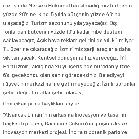
içerisinde Merkezi Hükümetten almadığımız bütçenin
yüzde 20’sine ikinci 5 yılda bütçenin yüzde 40’ına
ulaşacağız. Turizm sezonunu yıla yayacağız. Dış
fonlardan bütçenin yüzde 10’u kadar hibe desteği
sağlayacağız. Açık hava reklam gelirini de yıllık 1 milyar
TL üzerine çıkaracağız. İzmir’imiz şarjlı araçlarla daha
sık tanışacak. Kentsel dönüşüme hız vereceğiz. İYİ
Parti İzmir’i aldığında 20 yıl içerisinde buradan yüzde
6’sı gecekondu olan şehir göreceksiniz. Belediyeyi
rüşvetin merkezi haline getirmeyeceğiz. İzmir sorunlar
şehri değil, fırsatlar şehri olacak.”
Öne çıkan proje başlıkları şöyle:
“Alsancak Limanı’nın arkasına inovasyon ve tasarım
başkenti projesi, Basmane Çukuru’na girişimcilik ve
inovasyon merkezi projesi, İnciraltı botanik parkı ve