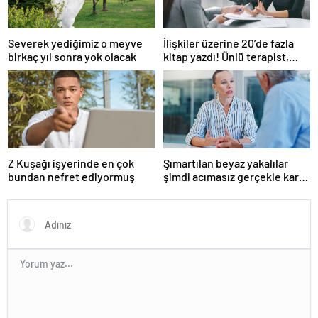
Severek yediğimiz o meyve
İlişkiler üzerine 20’de fazla
birkaç yıl sonra yok olacak
kitap yazdı! Ünlü terapist,
boşanmaların gerçek
suçlularını açıklıyor
Z Kuşağı işyerinde en çok
Şımartılan beyaz yakalılar
bundan nefret ediyormuş
şimdi acımasız gerçekle karşı
karşıya