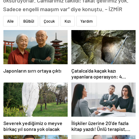
öksürüyorlar. Camlarımız takıldı; fakat gelirimiz yok.
Sadece engelli maaşım var” diye konuştu. – İZMİR
Aile
Bülbül
Çocuk
Kızı
Yardım
Japonların sırrı ortaya çıktı
Çatalca’da kaçak kazı
yapanlara operasyon: 4
gözaltı
Severek yediğimiz o meyve
İlişkiler üzerine 20’de fazla
birkaç yıl sonra yok olacak
kitap yazdı! Ünlü terapist,
boşanmaların gerçek