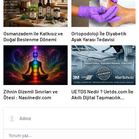
Osmanzadem ile Katkısız ve
Ortopodoloji İle Diyabetik
Doğal Beslenme Dönemi
Ayak Yarası Tedavisi
Zihnin Gizemli Sınırları ve
UETDS Nedir ? Uetds.com İle
Ötesi : Nasılnedir.com
Akıllı Dijital Taşımacılık
Yazılımı