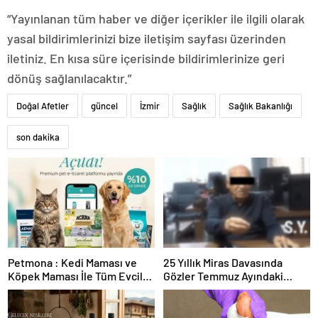
“Yayınlanan tüm haber ve diğer içerikler ile ilgili olarak
yasal bildirimlerinizi bize iletişim sayfası üzerinden
iletiniz. En kısa süre içerisinde bildirimlerinize geri
dönüş sağlanılacaktır.”
Doğal Afetler
güncel
İzmir
Sağlık
Sağlık Bakanlığı
son dakika
Petmona : Kedi Maması ve
25 Yıllık Miras Davasında
Köpek Maması İle Tüm Evcil
Gözler Temmuz Ayındaki
Hayvan Ürünleri
Karar Duruşmasına Çevrildi