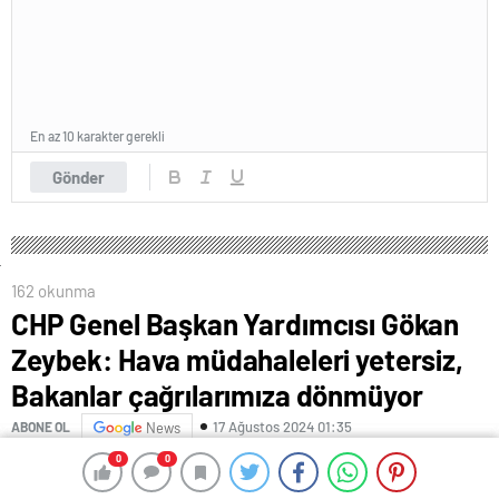
En az 10 karakter gerekli
Gönder
162 okunma
CHP Genel Başkan Yardımcısı Gökan
Zeybek: Hava müdahaleleri yetersiz,
Bakanlar çağrılarımıza dönmüyor
17 Ağustos 2024 01:35
ABONE OL
News
0
0
0
0
(ANKARA) –
CHP Genel Başkan Yardımcısı Gökan