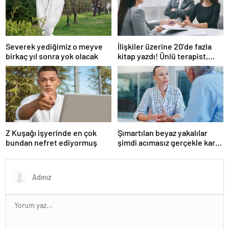
Severek yediğimiz o meyve
İlişkiler üzerine 20’de fazla
birkaç yıl sonra yok olacak
kitap yazdı! Ünlü terapist,
boşanmaların gerçek
suçlularını açıklıyor
Z Kuşağı işyerinde en çok
Şımartılan beyaz yakalılar
bundan nefret ediyormuş
şimdi acımasız gerçekle karşı
karşıya