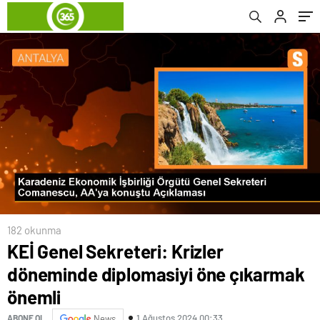
182 okunma
KEİ Genel Sekreteri: Krizler
döneminde diplomasiyi öne çıkarmak
önemli
1 Ağustos 2024 00:33
ABONE OL
News