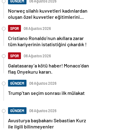
GÜNDEM
06 Ağustos 2026
Norweç silahlı kuvvetleri kadınlardan
oluşan özel kuvvetler eğitimlerini
başlattı.
SPOR
06 Ağustos 2026
Cristiano Ronaldo’nun akıllara zarar
tüm kariyerinin istatistiğini çıkardık !
SPOR
06 Ağustos 2026
Galatasaray’a kötü haber! Monaco’dan
flaş Onyekuru kararı.
GÜNDEM
06 Ağustos 2026
Trump’tan seçim sonrası ilk mülakat
GÜNDEM
06 Ağustos 2026
Avusturya başbakanı Sebastian Kurz
ile ilgili bilinmeyenler