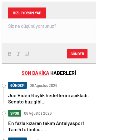
HIZLI YORUM YAP
GÖNDER
SON DAKİKA
HABERLERİ
GÜNDEM
06 Ağustos 2026
Joe Biden 6 aylık hedeflerini açıkladı.
Senato buz gibi…
SPOR
06 Ağustos 2026
En fazla kızaran takım Antalyaspor!
Tam 5 futbolcu….