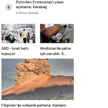
Putin’den Ermenistan’ı yıkan
açıklama: Karabağ
5
Azerbaycan’ın ayrılmaz bir
2176 kez okundu
parçasıdır!
ABD – İsrail hattı
Hindistan’da sahte
kopuyor
içki can aldı: 5
köyde alarm verildi
Filipinler’de volkanik patlama: Kanlaon