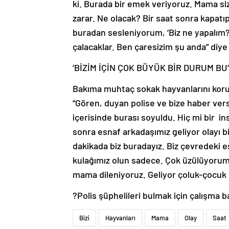
ki. Burada bir emek veriyoruz. Mama sizi
zarar. Ne olacak? Bir saat sonra kapatı
buradan sesleniyorum, ‘Biz ne yapalım
çalacaklar. Ben çaresizim şu anda” diye
‘BİZİM İÇİN ÇOK BÜYÜK BİR DURUM BU’
Bakıma muhtaç sokak hayvanlarını korum
“Gören, duyan polise ve bize haber ver
içerisinde burası soyuldu. Hiç mi bir i
sonra esnaf arkadaşımız geliyor olayı bi
dakikada biz buradayız. Biz çevredeki 
kulağımız olun sadece. Çok üzülüyorum.
mama dileniyoruz. Geliyor çoluk-çocuk ça
?Polis şüphelileri bulmak için çalışma ba
Bizi
Hayvanları
Mama
Olay
Saat