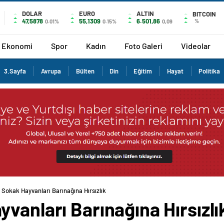
DOLAR
EURO
ALTIN
BITCOIN
47,5878
55,1309
6.501,86
%
0.01%
0.15%
0,09
Ekonomi
Spor
Kadın
Foto Galeri
Videolar
3.Sayfa
Avrupa
Bülten
Din
Eğitim
Hayat
Politika
 Sokak Hayvanları Barınağına Hırsızlık
vanları Barınağına Hırsızlı