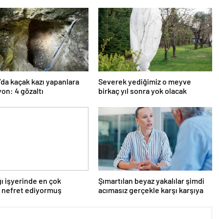
’da kaçak kazı yapanlara
Severek yediğimiz o meyve
on: 4 gözaltı
birkaç yıl sonra yok olacak
ı işyerinde en çok
Şımartılan beyaz yakalılar şimdi
 nefret ediyormuş
acımasız gerçekle karşı karşıya