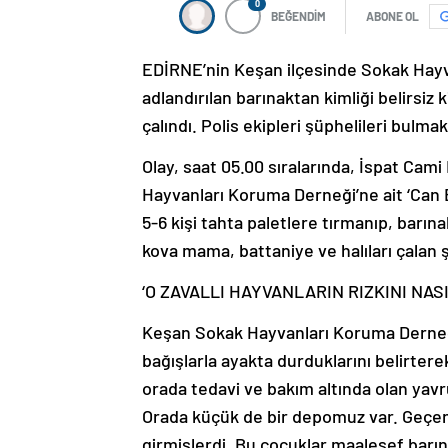
0
BEĞENDİM
ABONE OL
EDİRNE’nin Keşan ilçesinde Sokak Hayva
adlandırılan barınaktan kimliği belirsiz
çalındı. Polis ekipleri şüphelileri bulmak
Olay, saat 05.00 sıralarında, İspat Cam
Hayvanları Koruma Derneği’ne ait ‘Can E
5-6 kişi tahta paletlere tırmanıp, barın
kova mama, battaniye ve halıları çalan ş
‘O ZAVALLI HAYVANLARIN RIZKINI NAS
Keşan Sokak Hayvanları Koruma Derneğ
bağışlarla ayakta durduklarını belirte
orada tedavi ve bakım altında olan yavru
Orada küçük de bir depomuz var. Geçen y
girmişlerdi. Bu çocuklar maalesef barı