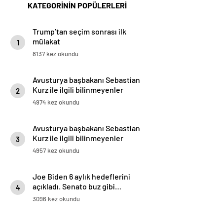
KATEGORİNİN POPÜLERLERİ
Trump’tan seçim sonrası ilk
mülakat
1
8137 kez okundu
Avusturya başbakanı Sebastian
Kurz ile ilgili bilinmeyenler
2
4974 kez okundu
Avusturya başbakanı Sebastian
Kurz ile ilgili bilinmeyenler
3
4957 kez okundu
Joe Biden 6 aylık hedeflerini
açıkladı. Senato buz gibi…
4
3096 kez okundu