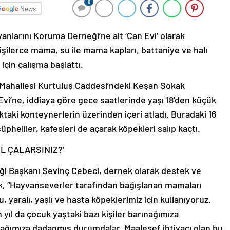
0
News
nlarını Koruma Derneği’ne ait ‘Can Evi’ olarak
 kişilerce mama, su ile mama kapları, battaniye ve halı
 için çalışma başlattı.
i Mahallesi Kurtuluş Caddesi’ndeki Keşan Sokak
vi’ne, iddiaya göre gece saatlerinde yaşı 18’den küçük
aktaki konteynerlerin üzerinden içeri atladı. Buradaki 16
üpheliler, kafesleri de açarak köpekleri salıp kaçtı.
IL ÇALARSINIZ?’
i Başkanı Sevinç Cebeci, dernek olarak destek ve
rek, “Hayvanseverler tarafından bağışlanan mamaları
, yaralı, yaşlı ve hasta köpeklerimiz için kullanıyoruz.
ıl da çocuk yaştaki bazı kişiler barınağımıza
nağımıza dadanmış durumdalar. Maalesef ihtiyacı olan bu