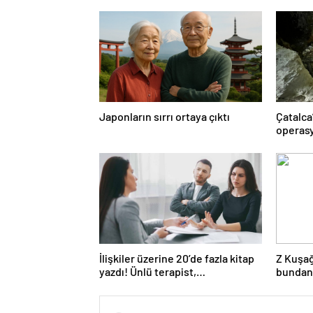
Japonların sırrı ortaya çıktı
Çatalca
operasy
İlişkiler üzerine 20’de fazla kitap
Z Kuşağ
yazdı! Ünlü terapist,
bundan
boşanmaların gerçek suçlularını
açıklıyor