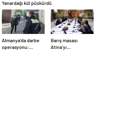
Yanardağı kül püskürdü
Almanya’da darbe
Barış masası
operasyonu:
Atina’yı
Gözaltılar
telaşlandırdı:
gerçekleşti
Başkan Erdoğan’ın
hamleleri korkuttu!
‘Yunanistan için risk
taşıyor’