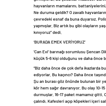
hayvanların mamalarını, battaniyelerini,
Ne duruma geldik? O zavallı hayvanların 
çevredeki esnaf da buna duyarsız. Polisi
yapmışlar. Biz artık bu gibi olayların ya
kınıyoruz” dedi.
‘BURADA EMEK VERİYORUZ’
‘Can Evi’ barınağı sorumlusu Şencan Dikç
küçük 5-6 kişi olduğunu ve daha önce bar
“Biz daha önce de çok defa ikazlarda bu
ediyorlar. Bu kaçıncı? Daha önce taşındı
Şu an burası göz önünde bulunan bir y
kör hem sağır davranıyor. Bu olay 10-1
durmuşlar. 16-17 paket mamamız gitti. O
çalındı. Kafesleri açıp köpekleri içeri 