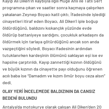
Kayıp Ali Diken’in kaybıyla ilgili Müge Anlı ile Tatlı Sert
programına çıkan ve saatler sonra kaçmaya çalışırken
yakalanan Zeynep Boyacı katil çıktı. İfadesinde işlediği
cinayetleri itiraf eden Boyacı, Ali Diken’i iple boğup
öldürdüğünü, baldızını kıskançlık yüzünde evde
öldürüp battaniyeye sardığını, çocukluk arkadaşını da
öldürmek için tarlaya götürdüğünü ancak son anda
vazgeçtiğini söyledi. Boyacı ifadesinin ardından
tutuklanırken kardeşinin ölümünü saklayan eşi ise ev
hapsine çarptırıldı. Kayıp zannettiği kızının öldüğünü
ve büyük kızının da cinayette payı olduğunu öğrenen
acılı baba ise “Damadım ve kızım ömür boyu ceza alsın”
dedi.
OLAY YERİ İNCELEMEDE BALDIZININ DA CANSIZ
BEDENİ BULUNDU
Antalya’da motokurye olarak çalışan Ali Diken’den 20