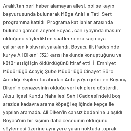
Aralık’tan beri haber alamayan ailesi, polise kayıp
başvurusunda bulunarak Müge Anlı ile Tatlı Sert
programına katıldı. Programa katılanlar arasında
bulunan garson Zeynel Boyacı, canlı yayında masum
olduğunu söyledikten saatler sonra kaçmaya
çalışırken kıskıvrak yakalandı. Boyacı, ilk ifadesinde
kurye Ali Diken’i (32) karısı hakkında konuştuğunu ve
küfür ettiği için öldürdüğünü itiraf etti. İl Emniyet
Müdürlüğü Asayiş Şube Müdürlüğü Cinayet Büro
Amirliği ekipleri tarafından Antalya’ya getirilen Boyacı,
Diken’in cenazesinin olduğu yeri ekiplere gösterdi.
Aksu ilçesi Kundu Mahallesi Sahil Caddesi’ndeki boş
arazide kadavra arama köpeği eşliğinde kepçe ile
yapılan aramada, Ali Diken’in cansız bedenine ulaşıldı.
Boyacı’nın bir kişinin daha cesedinin olduğunu
söylemesi üzerine aynı yere yakın noktada toprak