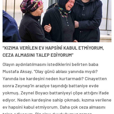
“KIZIMA VERİLEN EV HAPSİNİ KABUL ETMİYORUM,
CEZA ALMASINI TALEP EDİYORUM”
Olayın aydınlatılmasını istediklerini belirten baba
Mustafa Aksay, “Olay günü ablası yanında mıydı?
Yanında ise kardeşini neden kurtarmadı? Cinayetten
sonra Zeynep’in araziye taşındığı battaniye evde
yokmuş, Zeynel Boyacı battaniyeyi çöpe attığını ifade
ediyor. Neden kardeşine sahip çıkmadı, kızıma verilene
ev hapsini kabul etmiyorum. Daha çok ceza almasını
talep ediyorum. Biz olayı duyduğumuz zaman