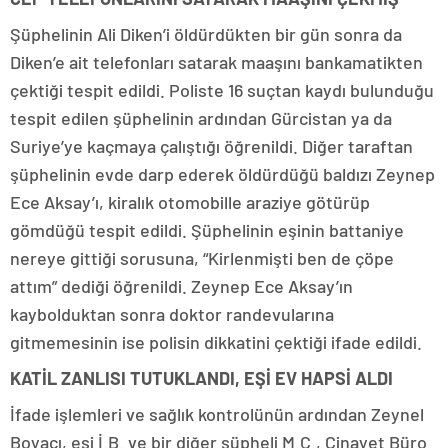
Şüphelinin Ali Diken’i öldürdükten bir gün sonra da
Diken’e ait telefonları satarak maaşını bankamatikten
çektiği tespit edildi. Poliste 16 suçtan kaydı bulunduğu
tespit edilen şüphelinin ardından Gürcistan ya da
Suriye’ye kaçmaya çalıştığı öğrenildi. Diğer taraftan
şüphelinin evde darp ederek öldürdüğü baldızı Zeynep
Ece Aksay’ı, kiralık otomobille araziye götürüp
gömdüğü tespit edildi. Şüphelinin eşinin battaniye
nereye gittiği sorusuna, “Kirlenmişti ben de çöpe
attım” dediği öğrenildi. Zeynep Ece Aksay’ın
kaybolduktan sonra doktor randevularına
gitmemesinin ise polisin dikkatini çektiği ifade edildi.
KATİL ZANLISI TUTUKLANDI, EŞİ EV HAPSİ ALDI
İfade işlemleri ve sağlık kontrolünün ardından Zeynel
Boyacı, eşi İ.B. ve bir diğer şüpheli M.Ç., Cinayet Büro