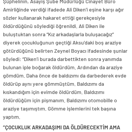
Şüphelinin, Asayiş Şube Müdürlüğü Cinayet Büro
Amirliğinde verdiği ifadede Ali Diken’i eşine karşı ağır
sözler kullanarak hakaret ettiği gerekçesiyle
öldürdüğünü söylediği öğrenildi. Ali Diken ile
buluştuktan sonra “Kız arkadaşlarla buluşacağız”
diyerek çocukluğunun geçtiği Aksu’daki boş araziye
götürdüğünü belirten Zeynel Boyacı ifadesinde şunlar
söyledi: “Diken’i burada darbettikten sonra yanımda
bulunan iple boğarak öldürdüm. Ardından da araziye
gömdüm. Daha önce de baldızımı da darbederek evde
öldürüp aynı yere gömmüştüm. Baldızımı da
kıskandığım için evimde öldürdüm. Baldızımı
öldürdüğüm için pişmanım. Baldızımı otomobille o
araziye taşımıştım. Gömme işlemlerini tek başına
yaptım.
“ÇOCUKLUK ARKADAŞIMI DA ÖLDÜRECEKTİM AMA