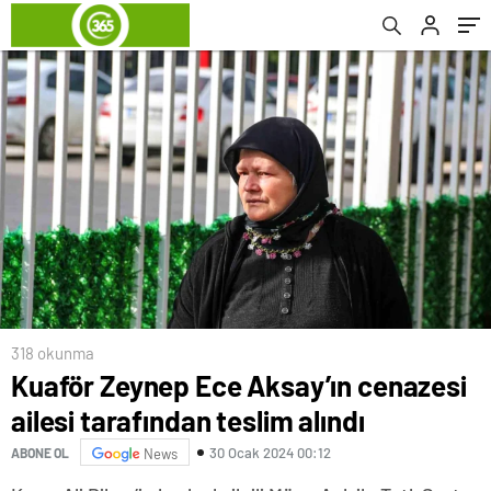
318 okunma
Kuaför Zeynep Ece Aksay’ın cenazesi
ailesi tarafından teslim alındı
30 Ocak 2024 00:12
ABONE OL
News