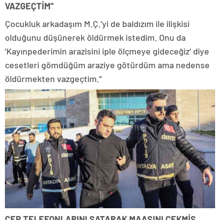
VAZGEÇTİM”
Çocukluk arkadaşım M.Ç.’yi de baldızım ile ilişkisi
olduğunu düşünerek öldürmek istedim. Onu da
‘Kayınpederimin arazisini iple ölçmeye gideceğiz’ diye
cesetleri gömdüğüm araziye götürdüm ama nedense
öldürmekten vazgeçtim.”
CEP TELEFONLARINI SATARAK MAAŞINI ÇEKMİŞ