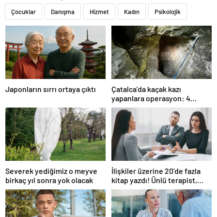
Çocuklar
Danışma
Hizmet
Kadın
Psikolojik
Japonların sırrı ortaya çıktı
Çatalca’da kaçak kazı
yapanlara operasyon: 4
gözaltı
Severek yediğimiz o meyve
İlişkiler üzerine 20’de fazla
birkaç yıl sonra yok olacak
kitap yazdı! Ünlü terapist,
boşanmaların gerçek
suçlularını açıklıyor