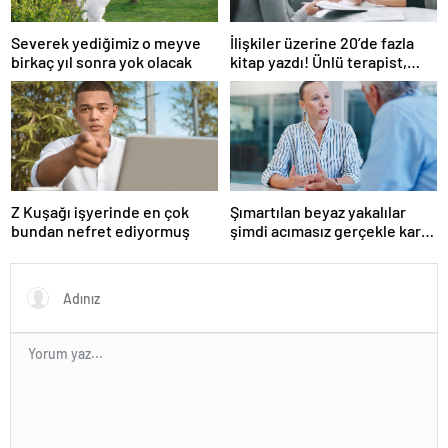
Severek yediğimiz o meyve
İlişkiler üzerine 20’de fazla
birkaç yıl sonra yok olacak
kitap yazdı! Ünlü terapist,
boşanmaların gerçek
suçlularını açıklıyor
Z Kuşağı işyerinde en çok
Şımartılan beyaz yakalılar
bundan nefret ediyormuş
şimdi acımasız gerçekle karşı
karşıya