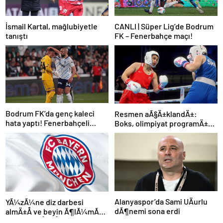
İsmail Kartal, mağlubiyetle
CANLI | Süper Lig’de Bodrum
tanıştı
FK – Fenerbahçe maçı!
Bodrum FK’da genç kaleci
Resmen aÃ§Ä±klandÄ±:
hata yaptı! Fenerbahçeli
Boks, olimpiyat programÄ±na
futbolcular teselli etti
dahil edildi
Alanyaspor’da Sami UÄurlu
YÃ¼zÃ¼ne diz darbesi
dÃ¶nemi sona erdi
almÄ±Å ve beyin Ã¶lÃ¼mÃ¼
gerÃ§ekleÅmiÅti, Bayern