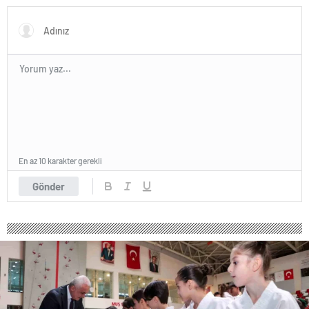
MÃ¼nih DÃ¼nya
KarmasÄ±’nÄ±n genÃ§
futbolcusu hayatÄ±nÄ±
kaybetti
En az 10 karakter gerekli
Gönder