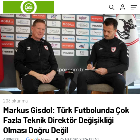
Değil
açıkladı
203 okunma
Markus Gisdol: Türk Futbolunda Çok
Fazla Teknik Direktör Değişikliği
Olması Doğru Değil
25 Haziran 2024 00:51
ABONE OL
News