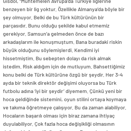
Gisdol, “Muhtemelen Avrupa’da Türkiye liglerine
benzeyen bir lig yoktur. Özellikle Almanya’da böyle bir
şey olmuyor. Belki de bu Türk kültürünün bir
parçasıdır. Bunu olduğu şekilde kabul etmemiz
gerekiyor. Samsun’a gelmeden önce de bazı
arkadaşlarım ile konuşmuştum. Bana buradaki riskin
büyük olduğunu söylemişlerdi. Kendimi iyi
hissetmiştim. Bu sebepten dolayı da risk almak
istedim. Risk aldığım için de mutluyum. Bahsettiğimiz
konu belki de Türk kültürüne özgü bir şeydir. Her 3-4
ayda bir teknik direktör değişimi oluyorsa bu Türk
futbolu adına ‘iyi bir şeydir’ diyemem. Çünkü yeni bir
hoca geldiğinde sistemini, oyun stilini ortaya koymaya
ve takıma öğretmeye çalışıyor. Bu da zaman alabiliyor.
Hocaların başarılı olması için biraz zamana ihtiyaç
duyulabiliyor. Çok fazla hoca değişikliği olmasının