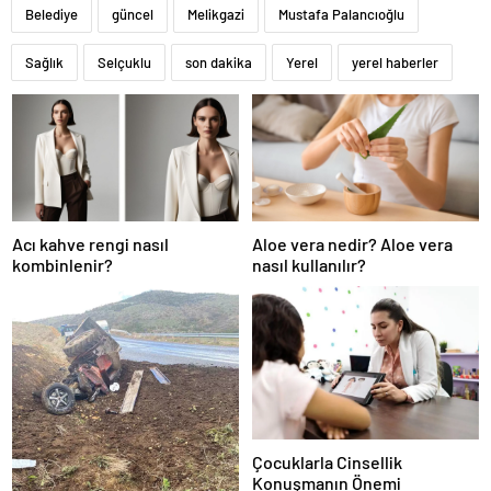
Belediye
güncel
Melikgazi
Mustafa Palancıoğlu
Sağlık
Selçuklu
son dakika
Yerel
yerel haberler
Acı kahve rengi nasıl
Aloe vera nedir? Aloe vera
kombinlenir?
nasıl kullanılır?
Çocuklarla Cinsellik
Konuşmanın Önemi