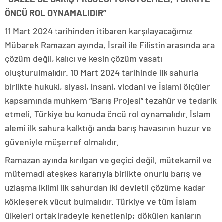
ÖNCÜ ROL OYNAMALIDIR”
11 Mart 2024 tarihinden itibaren karşılayacağımız
Mübarek Ramazan ayında, İsrail ile Filistin arasında ara
çözüm değil, kalıcı ve kesin çözüm vasatı
oluşturulmalıdır. 10 Mart 2024 tarihinde ilk sahurla
birlikte hukuki, siyasi, insani, vicdani ve İslami ölçüler
kapsamında muhkem “Barış Projesi” tezahür ve tedarik
etmeli, Türkiye bu konuda öncü rol oynamalıdır. İslam
alemi ilk sahura kalktığı anda barış havasının huzur ve
güveniyle müşerref olmalıdır.
Ramazan ayında kırılgan ve geçici değil, mütekamil ve
mütemadi ateşkes kararıyla birlikte onurlu barış ve
uzlaşma iklimi ilk sahurdan iki devletli çözüme kadar
kökleşerek vücut bulmalıdır. Türkiye ve tüm İslam
ülkeleri ortak iradeyle kenetlenip; dökülen kanların