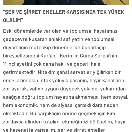
“ŞER VE ŞİRRET EMELLER KARŞISINDA TEK YÜREK
OLALIM”
Eski dönemlerde var olan ve toplumsal hayatımızı
çepeçevre kuşatan ahlaki safiyetin ve toplumsal
duyarlılığın müteakip dönemlerde buharlaşıp
bireyselleşmesi Kur’an-ı Kerim’in Cuma Suresi’nin
11’inci ayetini çok daha haklı ve geçerli hale
getirmektedir. Nitekim şahsi servetler yığılırken bir
emr-i azim olan infak yoluyla paranın, hayır kanallarını
zorlayarak, vahye uygun düşecek şekilde, yukarından
aşağıya doğru toplum hayatına akmaması, hem sosyal,
hem ekonomik, hem de siyasal çarpıklıklara neden
olmaktadır. Bu çarpıklığın önüne geçmek için kim
zordaysa elinden tutalım, ekmeğimizi bölüşelim, hayır
ve hasenatta yarışalım, şer ve şirret emeller