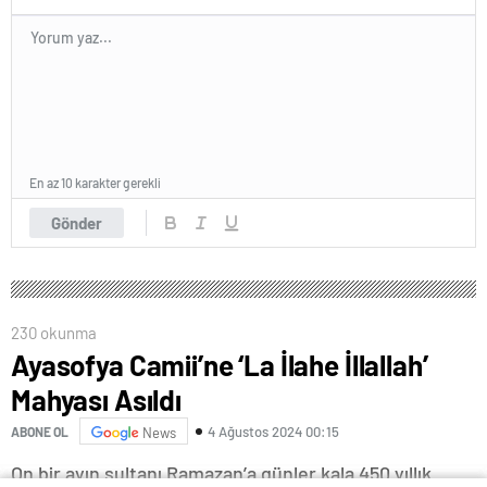
En az 10 karakter gerekli
Gönder
230 okunma
Ayasofya Camii’ne ‘La İlahe İllallah’
Mahyası Asıldı
4 Ağustos 2024 00:15
ABONE OL
News
On bir ayın sultanı Ramazan’a günler kala 450 yıllık