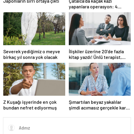
Japonların sırrı ortaya çıktı
Çatalca’da kaçak kazı
yapanlara operasyon: 4
gözaltı
Severek yediğimiz o meyve
İlişkiler üzerine 20’de fazla
birkaç yıl sonra yok olacak
kitap yazdı! Ünlü terapist,
boşanmaların gerçek
suçlularını açıklıyor
Z Kuşağı işyerinde en çok
Şımartılan beyaz yakalılar
bundan nefret ediyormuş
şimdi acımasız gerçekle karşı
karşıya