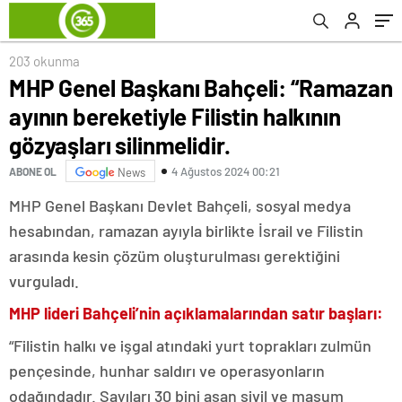
silinmelidir.
203 okunma
MHP Genel Başkanı Bahçeli: “Ramazan
ayının bereketiyle Filistin halkının
gözyaşları silinmelidir.
4 Ağustos 2024 00:21
ABONE OL
News
MHP Genel Başkanı Devlet Bahçeli, sosyal medya
hesabından, ramazan ayıyla birlikte İsrail ve Filistin
arasında kesin çözüm oluşturulması gerektiğini
vurguladı.
MHP lideri Bahçeli’nin açıklamalarından satır başları:
“Filistin halkı ve işgal atındaki yurt toprakları zulmün
pençesinde, hunhar saldırı ve operasyonların
odağındadır. Sayıları 30 bini aşan sivil ve masum