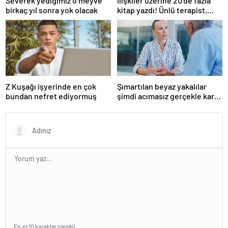
Severek yediğimiz o meyve
İlişkiler üzerine 20’de fazla
birkaç yıl sonra yok olacak
kitap yazdı! Ünlü terapist,
boşanmaların gerçek
suçlularını açıklıyor
Z Kuşağı işyerinde en çok
Şımartılan beyaz yakalılar
bundan nefret ediyormuş
şimdi acımasız gerçekle karşı
karşıya
En az 10 karakter gerekli