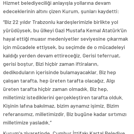
Hizmet belediyeciliği anlayışla yollarına devam
edeceklerinin altını çizen Kurum, şunları kaydetti:
“Biz 22 yıldır Trabzonlu kardeşlerimizle birlikte yol
yürüdüysek, bu ülkeyi Gazi Mustafa Kemal Atatürk’ün
hayal ettiği muasır medeniyetler seviyesine çıkarmak
için mücadele ettiysek, bu seçimde de o mücadeleyi
kaldığı yerden devam ettireceğiz. Gerisi teferruat,
gerisi boştur. Bizi hiçbir zaman iftiraların,
dedikoduların içerisinde bulamayacaklar. Biz hep
çalışan tarafta, hep üreten tarafta olacağız. Algı
üreten tarafta hiçbir zaman olmadık. Biz hep,
milletimiz istediklerini gerçekleştiren tarafta olduk.
Kişinin lafına bakılmaz, bizim aynamız işimiz. Bizim
referansımız, milletimizdir. Biz bugüne kadar sırtımızı
milletimize yasladık.”
Kurum’a ziyaretinde, Cumhur İttifakı Kartal Belediye