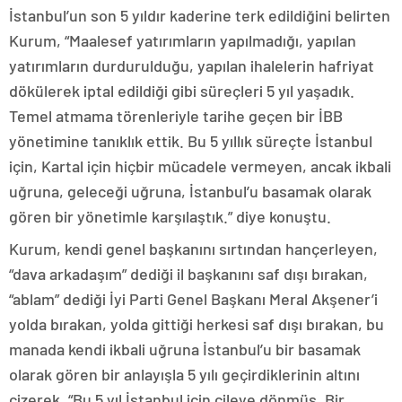
İstanbul’un son 5 yıldır kaderine terk edildiğini belirten
Kurum, “Maalesef yatırımların yapılmadığı, yapılan
yatırımların durdurulduğu, yapılan ihalelerin hafriyat
dökülerek iptal edildiği gibi süreçleri 5 yıl yaşadık.
Temel atmama törenleriyle tarihe geçen bir İBB
yönetimine tanıklık ettik. Bu 5 yıllık süreçte İstanbul
için, Kartal için hiçbir mücadele vermeyen, ancak ikbali
uğruna, geleceği uğruna, İstanbul’u basamak olarak
gören bir yönetimle karşılaştık.” diye konuştu.
Kurum, kendi genel başkanını sırtından hançerleyen,
“dava arkadaşım” dediği il başkanını saf dışı bırakan,
“ablam” dediği İyi Parti Genel Başkanı Meral Akşener’i
yolda bırakan, yolda gittiği herkesi saf dışı bırakan, bu
manada kendi ikbali uğruna İstanbul’u bir basamak
olarak gören bir anlayışla 5 yılı geçirdiklerinin altını
çizerek, “Bu 5 yıl İstanbul için çileye dönmüş. Bir