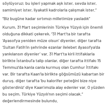
söylüyoruz; bu işleri yapmak aşk ister, sevda ister,
samimiyet ister, liyakatli kadrolarla çalışmak ister.”
“Biz bugüne kadar sırtımızı milletimize yasladık”
Kurum, 31 Mart seçimlerinin Türkiye Yüzyılı için önemli
olduğuna dikkati çekerek, “31 Mart’ta bir tarafta
‘Ayasofya yeniden müze olsun’ diyenler, diğer tarafta
‘Sultan Fatih’in şehrinde ezanlar ilelebet Ayasofya’da
yankılansın diyenler’ var. 31 Mart’ta kirli ittifaklarla
birlikte İstanbul’a talip olanlar, diğer tarafta ittifakı 15
Temmuz’da kanla canla kurmuş olan Cumhur İttifakı
var. Bir tarafta Kaan’la birlikte göğsümüzü kabartan bir
duruş, diğer tarafta ‘bu kalorifer peteğini bize niye
gösterdiniz’ diye Kaan’ımızla alay edenler var. O yüzden
bu seçim, Türkiye Yüzyılı’nın seçimi olacak.”
değerlendirmesinde bulundu.