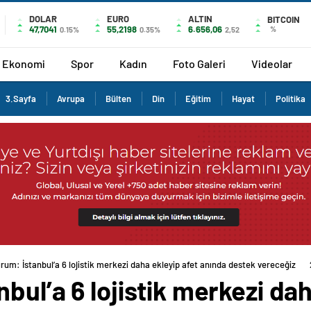
DOLAR
EURO
ALTIN
BITCOIN
47,7041
55,2198
6.656,06
%
0.15%
0.35%
2,52
Ekonomi
Spor
Kadın
Foto Galeri
Videolar
3.Sayfa
Avrupa
Bülten
Din
Eğitim
Hayat
Politika
rum: İstanbul’a 6 lojistik merkezi daha ekleyip afet anında destek vereceğiz
bul’a 6 lojistik merkezi dah