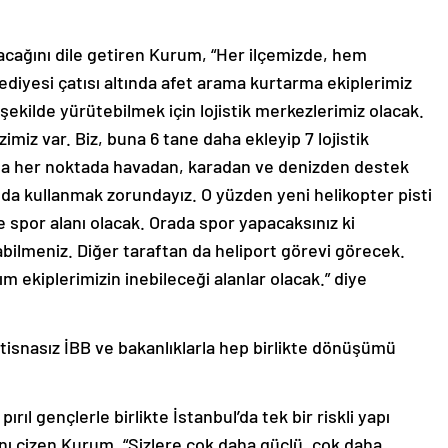
lacağını dile getiren Kurum, “Her ilçemizde, hem
diyesi çatısı altında afet arama kurtarma ekiplerimiz
şekilde yürütebilmek için lojistik merkezlerimiz olacak.
zimiz var. Biz, buna 6 tane daha ekleyip 7 lojistik
ında her noktada havadan, karadan ve denizden destek
ı da kullanmak zorundayız. O yüzden yeni helikopter pisti
e spor alanı olacak. Orada spor yapacaksınız ki
ilmeniz. Diğer taraftan da heliport görevi görecek.
m ekiplerimizin inebileceği alanlar olacak.” diye
tisnasız İBB ve bakanlıklarla hep birlikte dönüşümü
 pırıl gençlerle birlikte İstanbul’da tek bir riskli yapı
ını çizen Kurum, “Sizlere çok daha güçlü, çok daha