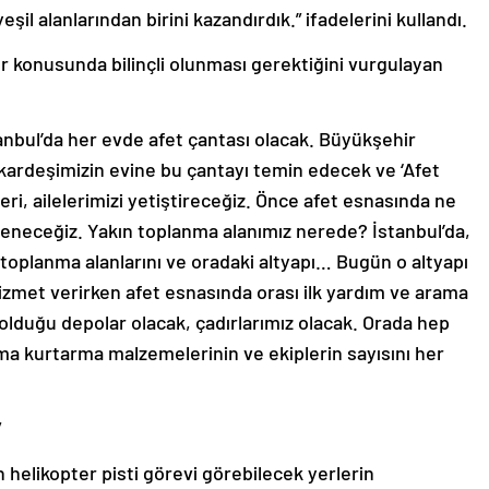
şil alanlarından birini kazandırdık.” ifadelerini kullandı.
 konusunda bilinçli olunması gerektiğini vurgulayan
tanbul’da her evde afet çantası olacak. Büyükşehir
 kardeşimizin evine bu çantayı temin edecek ve ‘Afet
zleri, ailelerimizi yetiştireceğiz. Önce afet esnasında ne
reneceğiz. Yakın toplanma alanımız nerede? İstanbul’da,
i toplanma alanlarını ve oradaki altyapı… Bugün o altyapı
izmet verirken afet esnasında orası ilk yardım ve arama
olduğu depolar olacak, çadırlarımız olacak. Orada hep
ma kurtarma malzemelerinin ve ekiplerin sayısını her
”
 helikopter pisti görevi görebilecek yerlerin