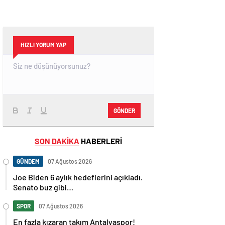
HIZLI YORUM YAP
GÖNDER
SON DAKİKA
HABERLERİ
GÜNDEM
07 Ağustos 2026
Joe Biden 6 aylık hedeflerini açıkladı.
Senato buz gibi…
SPOR
07 Ağustos 2026
En fazla kızaran takım Antalyaspor!