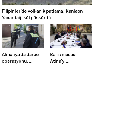
Filipinler’de volkanik patlama: Kanlaon
Yanardağı kül püskürdü
Almanya’da darbe
Barış masası
operasyonu:
Atina’yı
Gözaltılar
telaşlandırdı:
gerçekleşti
Başkan Erdoğan’ın
hamleleri korkuttu!
‘Yunanistan için risk
taşıyor’