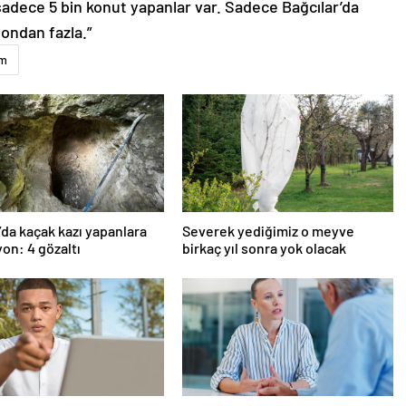
 sadece 5 bin konut yapanlar var. Sadece Bağcılar’da
 ondan fazla.”
um
’da kaçak kazı yapanlara
Severek yediğimiz o meyve
on: 4 gözaltı
birkaç yıl sonra yok olacak