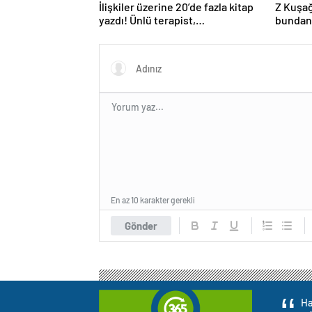
İlişkiler üzerine 20’de fazla kitap
Z Kuşağ
yazdı! Ünlü terapist,
bundan
boşanmaların gerçek suçlularını
açıklıyor
En az 10 karakter gerekli
Gönder
Ha