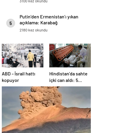
3100 kez okundu
Putin’den Ermenistan’ı yıkan
açıklama: Karabağ
5
Azerbaycan’ın ayrılmaz bir
2180 kez okundu
parçasıdır!
ABD – İsrail hattı
Hindistan’da sahte
kopuyor
içki can aldı: 5
köyde alarm verildi