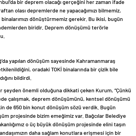
tanbul’da bir deprem olacağı gerçeğini her zaman ifade
taraftan olası depremlerde ne yapacağımızı bilmemiz,
i binalarımızı dönüştürmemiz gerekir. Bu ikisi, bugün
gündemlerden biridir. Deprem dönüşümü terörle
u.
ğ’da yapılan dönüşüm sayesinde Kahramanmaraş
lenildiğini, oradaki TOKİ binalarında bir çizik bile
ğını bildirdi.
r şeyden önemli olduğuna dikkati çeken Kurum, “Çünkü
evede çalışmak, deprem dönüşümünü, kentsel dönüşümü
şkin de 650 bin konut dönüşüm sözü verdik. Bugün
şüm projesinde bizim emeğimiz var. Bağcılar Belediye
 Bakanlığımız o üç büyük dönüşüm projesinde elini taşın
atandaşımızın daha sağlam konutlara erişmesi için bir