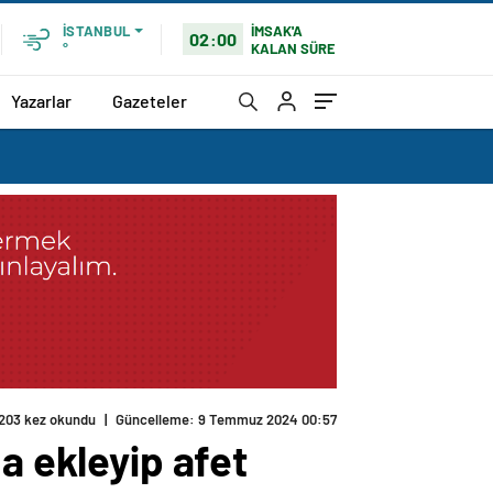
İMSAK'A
İSTANBUL
02:00
KALAN SÜRE
°
Yazarlar
Gazeteler
203 kez okundu
|
Güncelleme: 9 Temmuz 2024 00:57
a ekleyip afet