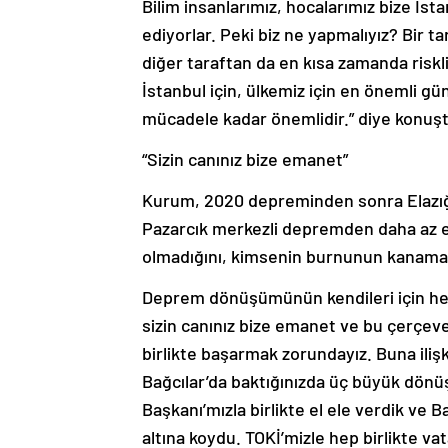
Bilim insanlarımız, hocalarımız bize İs
ediyorlar. Peki biz ne yapmalıyız? Bir 
diğer taraftan da en kısa zamanda riskl
İstanbul için, ülkemiz için en önemli 
mücadele kadar önemlidir.” diye konuşt
“Sizin canınız bize emanet”
Kurum, 2020 depreminden sonra Elazı
Pazarcık merkezli depremden daha az etki
olmadığını, kimsenin burnunun kanamadı
Deprem dönüşümünün kendileri için he
sizin canınız bize emanet ve bu çerç
birlikte başarmak zorundayız. Buna ili
Bağcılar’da baktığınızda üç büyük dönü
Başkanı’mızla birlikte el ele verdik ve
altına koydu. TOKİ’mizle hep birlikte v