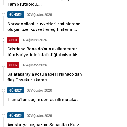
Tam 5 futbolcu….
GÜNDEM
07 Ağustos 2026
Norweç silahlı kuvvetleri kadınlardan
oluşan özel kuvvetler eğitimlerini
başlattı.
SPOR
07 Ağustos 2026
Cristiano Ronaldo’nun akıllara zarar
tüm kariyerinin istatistiğini çıkardık !
SPOR
07 Ağustos 2026
Galatasaray’a kötü haber! Monaco’dan
flaş Onyekuru kararı.
GÜNDEM
07 Ağustos 2026
Trump’tan seçim sonrası ilk mülakat
GÜNDEM
07 Ağustos 2026
Avusturya başbakanı Sebastian Kurz