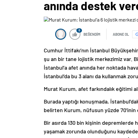
anında destek ver
0
BEĞENDİM
ABONE OL
Cumhur İttifakı’nın İstanbul Büyükşehi
şu an bir tane lojistik merkezimiz var. B
İstanbul’a afet anında her noktada hav
İstanbul’da bu 3 alanı da kullanmak zoru
Murat Kurum, afet farkındalık eğitimi al
Burada yaptığı konuşmada, İstanbul’daki
belirten Kurum, nüfusun yüzde 70’inin d
Bir asırda 130 bin kişinin depremlerde h
yaşamak zorunda olunduğunu kaydeden 