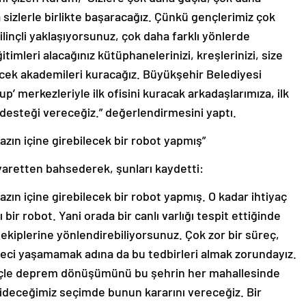
sizlerle birlikte başaracağız. Çünkü gençlerimiz çok
linçli yaklaşıyorsunuz, çok daha farklı yönlerde
itimleri alacağınız kütüphanelerinizi, kreşlerinizi, size
ecek akademileri kuracağız. Büyükşehir Belediyesi
-up’ merkezleriyle ilk ofisini kuracak arkadaşlarımıza, ilk
ye desteği vereceğiz.” değerlendirmesini yaptı.
azın içine girebilecek bir robot yapmış”
yaretten bahsederek, şunları kaydetti:
zın içine girebilecek bir robot yapmış. O kadar ihtiyaç
bir robot. Yani orada bir canlı varlığı tespit ettiğinde
ekiplerine yönlendirebiliyorsunuz. Çok zor bir süreç,
eci yaşamamak adına da bu tedbirleri almak zorundayız.
inçle deprem dönüşümünü bu şehrin her mahallesinde
gideceğimiz seçimde bunun kararını vereceğiz. Bir