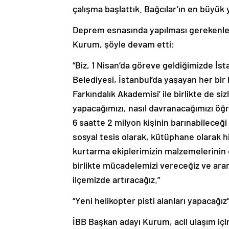
çalışma başlattık. Bağcılar’ın en büyük ye
Deprem esnasında yapılması gerekenler
Kurum, şöyle devam etti:
“Biz, 1 Nisan’da göreve geldiğimizde İs
Belediyesi, İstanbul’da yaşayan her bir
Farkındalık Akademisi’ ile birlikte de si
yapacağımızı, nasıl davranacağımızı öğ
6 saatte 2 milyon kişinin barınabileceğ
sosyal tesis olarak, kütüphane olarak h
kurtarma ekiplerimizin malzemelerinin 
birlikte mücadelemizi vereceğiz ve ara
ilçemizde artıracağız.”
“Yeni helikopter pisti alanları yapacağız
İBB Başkan adayı Kurum, acil ulaşım için