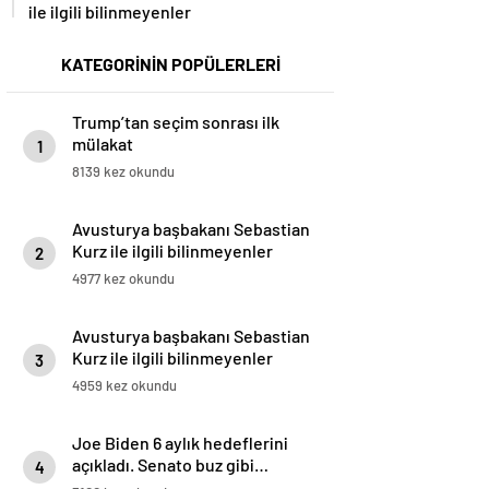
ile ilgili bilinmeyenler
KATEGORİNİN POPÜLERLERİ
Trump’tan seçim sonrası ilk
mülakat
1
8139 kez okundu
Avusturya başbakanı Sebastian
Kurz ile ilgili bilinmeyenler
2
4977 kez okundu
Avusturya başbakanı Sebastian
Kurz ile ilgili bilinmeyenler
3
4959 kez okundu
Joe Biden 6 aylık hedeflerini
açıkladı. Senato buz gibi…
4