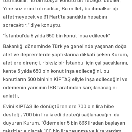
tutmadılar. ’15 bin sosyal konutu bitireceğiz’ dediler.
Yine sözlerini tutmadılar. Bu millet, bu ihmalkarlığı
affetmeyecek ve 31 Mart’ta sandıkta hesabını
soracaktır.” diye konuştu.
“İstanbul’da 5 yılda 650 bin konut inşa edilecek”
Bakanlığı döneminde Türkiye genelinde yaşanan doğal
afet ve depremlerde yaptıklarına dikkati çeken Kurum,
afetlere dirençli, risksiz bir İstanbul için çalışacaklarını,
kente 5 yılda 650 bin konut inşa edileceğini, bu
konutların 300 bininin KİPTAŞ eliyle inşa edileceğini ve
ödemenin yarısının İBB tarafından karşılanacağını
anlattı.
Evini KİPTAŞ ile dönüştürenlere 700 bin lira hibe
desteği, 700 bin lira kredi desteği sağlanacağını da
duyuran Kurum, “Ödemeler 5 bin 833 liradan başlayan
taksitlerle olacak.100 bin lira taşınma ve kira yardımı