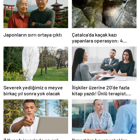
Japonların sırrı ortaya çıktı
Çatalca’da kaçak kazı
yapanlara operasyon: 4
gözaltı
Severek yediğimiz o meyve
İlişkiler üzerine 20’de fazla
birkaç yıl sonra yok olacak
kitap yazdı! Ünlü terapist,
boşanmaların gerçek
suçlularını açıklıyor