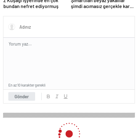
Z Kuşağı işyerinde en çok
Şımartılan beyaz yakalılar
bundan nefret ediyormuş
şimdi acımasız gerçekle karşı
karşıya
En az 10 karakter gerekli
Gönder