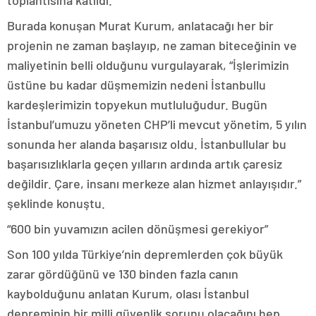
toplantısına katıldı.
Burada konuşan Murat Kurum, anlatacağı her bir
projenin ne zaman başlayıp, ne zaman biteceğinin ve
maliyetinin belli olduğunu vurgulayarak, “İşlerimizin
üstüne bu kadar düşmemizin nedeni İstanbullu
kardeşlerimizin topyekun mutluluğudur. Bugün
İstanbul’umuzu yöneten CHP’li mevcut yönetim, 5 yılın
sonunda her alanda başarısız oldu. İstanbullular bu
başarısızlıklarla geçen yılların ardında artık çaresiz
değildir. Çare, insanı merkeze alan hizmet anlayışıdır.”
şeklinde konuştu.
“600 bin yuvamızın acilen dönüşmesi gerekiyor”
Son 100 yılda Türkiye’nin depremlerden çok büyük
zarar gördüğünü ve 130 binden fazla canın
kaybolduğunu anlatan Kurum, olası İstanbul
depreminin bir milli güvenlik sorunu olacağını hep