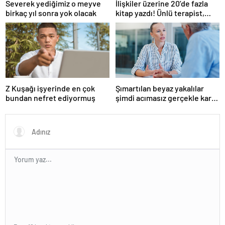
Severek yediğimiz o meyve
İlişkiler üzerine 20’de fazla
birkaç yıl sonra yok olacak
kitap yazdı! Ünlü terapist,
boşanmaların gerçek
suçlularını açıklıyor
Z Kuşağı işyerinde en çok
Şımartılan beyaz yakalılar
bundan nefret ediyormuş
şimdi acımasız gerçekle karşı
karşıya