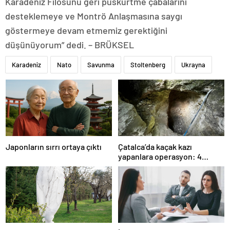
Karadeniz Filosunu geri püskürtme çabalarını
desteklemeye ve Montrö Anlaşmasına saygı
göstermeye devam etmemiz gerektiğini
düşünüyorum” dedi. – BRÜKSEL
Karadeniz
Nato
Savunma
Stoltenberg
Ukrayna
Japonların sırrı ortaya çıktı
Çatalca’da kaçak kazı
yapanlara operasyon: 4
gözaltı