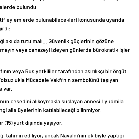
yelerde bulundu.
atif eylemlerde bulunabilecekleri konusunda uyarıda
ırdı:
eği akılda tutulmalı… Güvenlik güçlerinin gözüne
nmayın veya cenazeyi izleyen günlerde bürokratik işler
ının veya Rus yetkililer tarafından aşırılıkçı bir örgüt
 Yolsuzlukla Mücadele Vakfı’nın sembolünü taşıyan
 var.
lunun cesedini alıkoymakla suçlayan annesi Lyudmila
i aile üyelerinin katılabileceği bilinmiyor.
r (15) yurt dışında yaşıyor.
ı tahmin ediliyor, ancak Navalni’nin ekibiyle yaptığı