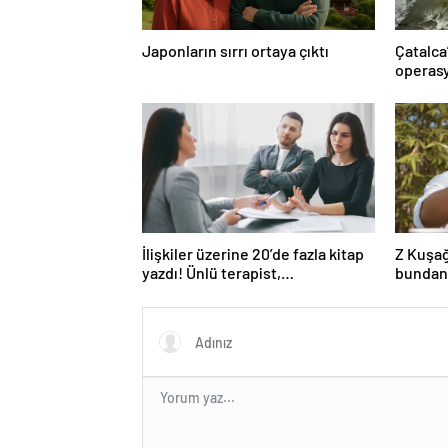
Japonların sırrı ortaya çıktı
Çatalca
operasy
İlişkiler üzerine 20’de fazla kitap
Z Kuşağ
yazdı! Ünlü terapist,
bundan
boşanmaların gerçek suçlularını
açıklıyor