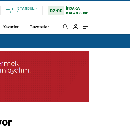
İMSAK'A
İSTANBUL
02:00
KALAN SÜRE
°
Yazarlar
Gazeteler
yor