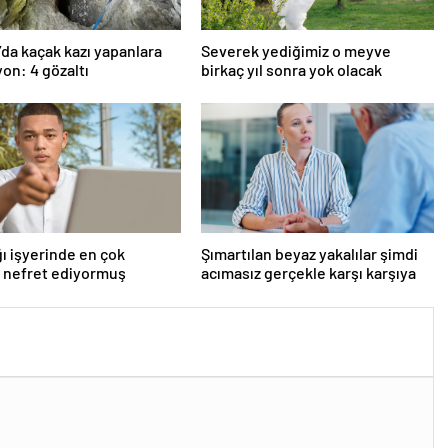
’da kaçak kazı yapanlara
Severek yediğimiz o meyve
on: 4 gözaltı
birkaç yıl sonra yok olacak
ı işyerinde en çok
Şımartılan beyaz yakalılar şimdi
 nefret ediyormuş
acımasız gerçekle karşı karşıya