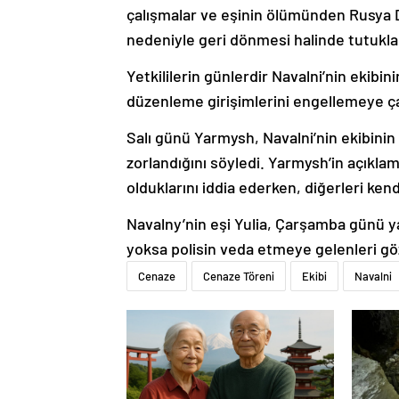
çalışmalar ve eşinin ölümünden Rusya D
nedeniyle geri dönmesi halinde tutuklan
Yetkililerin günlerdir Navalni’nin ekibini
düzenleme girişimlerini engellemeye çalış
Salı günü Yarmysh, Navalni’nin ekibini
zorlandığını söyledi. Yarmysh’in açıkla
olduklarını iddia ederken, diğerleri ken
Navalny’nin eşi Yulia, Çarşamba günü y
yoksa polisin veda etmeye gelenleri göz
Cenaze
Cenaze Töreni
Ekibi
Navalni