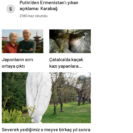
Putin’den Ermenistan’ı yıkan
açıklama: Karabağ
5
Azerbaycan’ın ayrılmaz bir
2180 kez okundu
parçasıdır!
Japonların sırrı
Çatalca’da kaçak
ortaya çıktı
kazı yapanlara
operasyon: 4
gözaltı
Severek yediğimiz o meyve birkaç yıl sonra