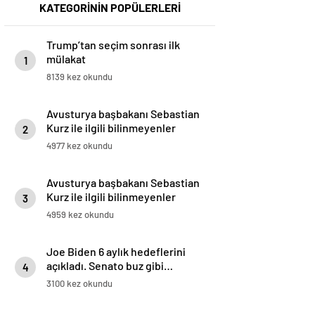
KATEGORİNİN POPÜLERLERİ
Trump’tan seçim sonrası ilk
mülakat
1
8139 kez okundu
Avusturya başbakanı Sebastian
Kurz ile ilgili bilinmeyenler
2
4977 kez okundu
Avusturya başbakanı Sebastian
Kurz ile ilgili bilinmeyenler
3
4959 kez okundu
Joe Biden 6 aylık hedeflerini
açıkladı. Senato buz gibi…
4
3100 kez okundu