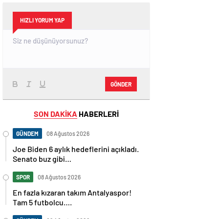
HIZLI YORUM YAP
GÖNDER
SON DAKİKA
HABERLERİ
GÜNDEM
08 Ağustos 2026
Joe Biden 6 aylık hedeflerini açıkladı.
Senato buz gibi…
SPOR
08 Ağustos 2026
En fazla kızaran takım Antalyaspor!
Tam 5 futbolcu….