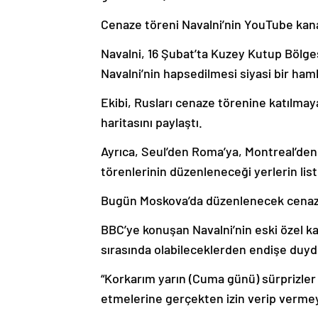
Cenaze töreni Navalni’nin YouTube kana
Navalni, 16 Şubat’ta Kuzey Kutup Bölges
Navalni’nin hapsedilmesi siyasi bir ham
Ekibi, Rusları cenaze törenine katılma
haritasını paylaştı.
Ayrıca, Seul’den Roma’ya, Montreal’den
törenlerinin düzenleneceği yerlerin liste
Bugün Moskova’da düzenlenecek cenaze t
BBC’ye konuşan Navalni’nin eski özel k
sırasında olabileceklerden endişe duy
“Korkarım yarın (Cuma günü) sürprizler 
etmelerine gerçekten izin verip vermey