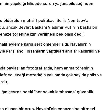
eninin yapıldığı kilisede sorun yaşanabileceğinden
cu öldürülen muhalif politikacı Boris Nemtsov’a
dü, ancak Devlet Başkanı Vladimir Putin’in başka bir
enaze törenine izin verilmesi pek olası değil.
halif eyleme karşı sert önlemler aldı. Navalni’nin
 karşılandı, insanların yaptıkları anıtlar kaldırıldı ve
a paylaşılan fotoğraflarda, hem anma töreninin
 defnedileceği mezarlığın yakınında çok sayıda polis ve
ordu.
ığın çevresindeki “her sokak lambasına” güvenlik
an oluşan bir grup, Navalni’nin cenazesine gitmeyi