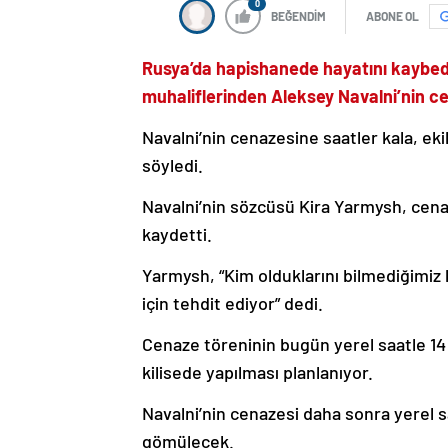
0
BEĞENDİM
ABONE OL
Rusya’da hapishanede hayatını kaybede
muhaliflerinden Aleksey Navalni’nin 
Navalni’nin cenazesine saatler kala, eki
söyledi.
Navalni’nin sözcüsü Kira Yarmysh, cena
kaydetti.
Yarmysh, “Kim olduklarını bilmediğimiz 
için tehdit ediyor” dedi.
Cenaze töreninin bugün yerel saatle 14
kilisede yapılması planlanıyor.
Navalni’nin cenazesi daha sonra yerel s
gömülecek.