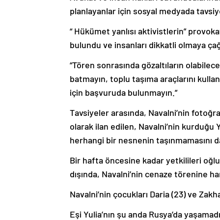
planlayanlar için sosyal medyada tavsi
“ Hükümet yanlısı aktivistlerin” provok
bulundu ve insanları dikkatli olmaya çağ
“Tören sonrasında gözaltıların olabilec
batmayın, toplu taşıma araçlarını kulla
için başvuruda bulunmayın.”
Tavsiyeler arasında, Navalni’nin fotoğraf
olarak ilan edilen, Navalni’nin kurduğu
herhangi bir nesnenin taşınmamasını da
Bir hafta öncesine kadar yetkilileri oğ
dışında, Navalni’nin cenaze törenine hang
Navalni’nin çocukları Daria (23) ve Zakha
Eşi Yulia’nın şu anda Rusya’da yaşamadığ