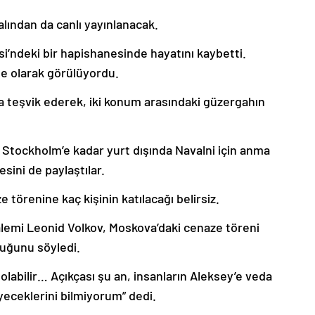
lından da canlı yayınlanacak.
i’ndeki bir hapishanesinde hayatını kaybetti.
le olarak görülüyordu.
ya teşvik ederek, iki konum arasındaki güzergahın
 Stockholm’e kadar yurt dışında Navalni için anma
sini de paylaştılar.
örenine kaç kişinin katılacağı belirsiz.
alemi Leonid Volkov, Moskova’daki cenaze töreni
duğunu söyledi.
olabilir… Açıkçası şu an, insanların Aleksey’e veda
eceklerini bilmiyorum” dedi.