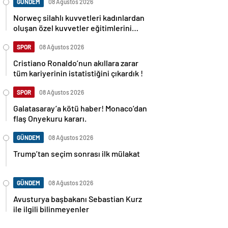
GÜNDEM
08 Ağustos 2026
Norweç silahlı kuvvetleri kadınlardan
oluşan özel kuvvetler eğitimlerini
başlattı.
SPOR
08 Ağustos 2026
Cristiano Ronaldo’nun akıllara zarar
tüm kariyerinin istatistiğini çıkardık !
SPOR
08 Ağustos 2026
Galatasaray’a kötü haber! Monaco’dan
flaş Onyekuru kararı.
GÜNDEM
08 Ağustos 2026
Trump’tan seçim sonrası ilk mülakat
GÜNDEM
08 Ağustos 2026
Avusturya başbakanı Sebastian Kurz
ile ilgili bilinmeyenler