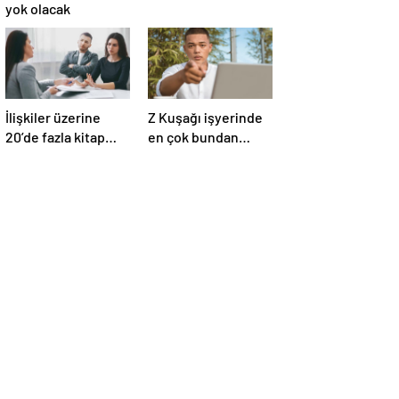
yok olacak
İlişkiler üzerine
Z Kuşağı işyerinde
20’de fazla kitap
en çok bundan
yazdı! Ünlü terapist,
nefret ediyormuş
boşanmaların
gerçek suçlularını
açıklıyor