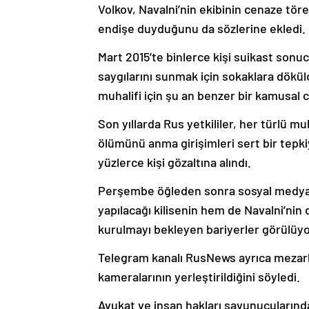
Volkov, Navalni’nin ekibinin cenaze tör
endişe duyduğunu da sözlerine ekledi.
Mart 2015’te binlerce kişi suikast sonu
saygılarını sunmak için sokaklara dökül
muhalifi için şu an benzer bir kamusal c
Son yıllarda Rus yetkililer, her türlü mu
ölümünü anma girişimleri sert bir tepkiyle
yüzlerce kişi gözaltına alındı.
Perşembe öğleden sonra sosyal medyad
yapılacağı kilisenin hem de Navalni’nin
kurulmayı bekleyen bariyerler görülüy
Telegram kanalı RusNews ayrıca mezarl
kameralarının yerleştirildiğini söyledi.
Avukat ve insan hakları savunucularınd