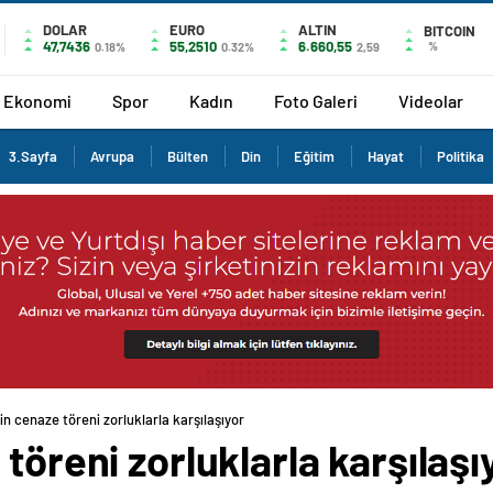
DOLAR
EURO
ALTIN
BITCOIN
47,7436
55,2510
6.660,55
%
0.18%
0.32%
2,59
Ekonomi
Spor
Kadın
Foto Galeri
Videolar
3.Sayfa
Avrupa
Bülten
Din
Eğitim
Hayat
Politika
in cenaze töreni zorluklarla karşılaşıyor
töreni zorluklarla karşılaşı