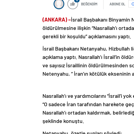
0
BEĞENDİM
ABONE OL
(ANKARA) –
İsrail Başbakanı Binyamin N
öldürülmesine ilişkin “Nasrallah’ı ortad
gerekli bir koşuldu” açıklamasını yaptı.
İsrail Başbakanı Netanyahu, Hizbullah l
açıklama yaptı. Nasrallah’ı İsrail’in ö
ve sayısız İsraillinin öldürülmesinden sor
Netenyahu, ” İran’ın kötülük ekseninin
Nasrallah’ı ve yardımcılarını “İsrail’i 
“O sadece İran tarafından harekete geçi
Nasrallah’ı ortadan kaldırmak, belirledi
şeklinde konuştu.
Netanyahu, özetle şunları söyledi: