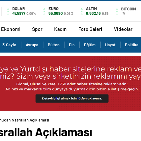
DOLAR
EURO
ALTIN
BITCOIN
47,5977
55,0690
6.532,16
%
0.06%
0.08%
0,56
Ekonomi
Spor
Kadın
Foto Galeri
Videolar
3.Sayfa
Avrupa
Bülten
Din
Eğitim
Hayat
Politika
u’dan Nasrallah Açıklaması
rallah Açıklaması