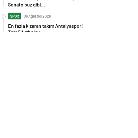
Senato buz gibi…
SPOR
06 Ağustos 2026
En fazla kızaran takım Antalyaspor!
Tam 5 futbolcu….
GÜNDEM
06 Ağustos 2026
Norweç silahlı kuvvetleri kadınlardan
oluşan özel kuvvetler eğitimlerini
başlattı.
SPOR
06 Ağustos 2026
Cristiano Ronaldo’nun akıllara zarar
tüm kariyerinin istatistiğini çıkardık !
SPOR
06 Ağustos 2026
Galatasaray’a kötü haber! Monaco’dan
flaş Onyekuru kararı.
GÜNDEM
06 Ağustos 2026
Trump’tan seçim sonrası ilk mülakat