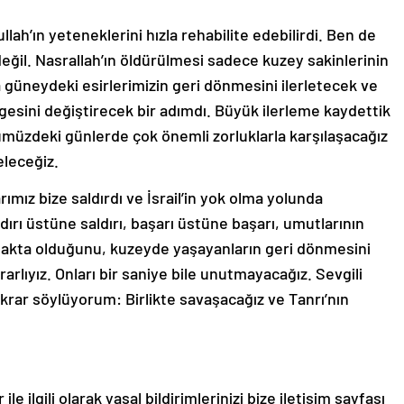
lah’ın yeteneklerini hızla rehabilite edebilirdi. Ben de
değil. Nasrallah’ın öldürülmesi sadece kuzey sakinlerinin
 güneydeki esirlerimizin geri dönmesini ilerletecek ve
esini değiştirecek bir adımdı. Büyük ilerleme kaydettik
zdeki günlerde çok önemli zorluklarla karşılaşacağız
eleceğiz.
mız bize saldırdı ve İsrail’in yok olma yolunda
aldırı üstüne saldırı, başarı üstüne başarı, umutlarının
azanmakta olduğunu, kuzeyde yaşayanların geri dönmesini
rlıyız. Onları bir saniye bile unutmayacağız. Sevgili
ekrar söylüyorum: Birlikte savaşacağız ve Tanrı’nın
le ilgili olarak yasal bildirimlerinizi bize iletişim sayfası