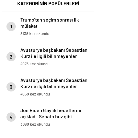
KATEGORİNİN POPÜLERLERİ
Trump’tan seçim sonrası ilk
mülakat
1
8138 kez okundu
Avusturya başbakanı Sebastian
Kurz ile ilgili bilinmeyenler
2
4975 kez okundu
Avusturya başbakanı Sebastian
Kurz ile ilgili bilinmeyenler
3
4958 kez okundu
Joe Biden 6 aylık hedeflerini
açıkladı. Senato buz gibi…
4
3098 kez okundu