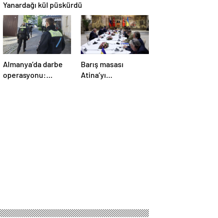
Yanardağı kül püskürdü
Almanya’da darbe
Barış masası
operasyonu:
Atina’yı
Gözaltılar
telaşlandırdı:
gerçekleşti
Başkan Erdoğan’ın
hamleleri korkuttu!
‘Yunanistan için risk
taşıyor’