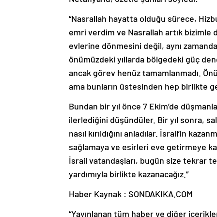
“Nasrallah hayatta olduğu sürece, Hizbul
emri verdim ve Nasrallah artık bizimle 
evlerine dönmesini değil, aynı zamanda
önümüzdeki yıllarda bölgedeki güç deng
ancak görev henüz tamamlanmadı. Önümü
ama bunların üstesinden hep birlikte g
Bundan bir yıl önce 7 Ekim’de düşmanları
ilerlediğini düşündüler. Bir yıl sonra, s
nasıl kırıldığını anladılar. İsrail’in k
sağlamaya ve esirleri eve getirmeye kara
İsrail vatandaşları, bugün size tekrar t
yardımıyla birlikte kazanacağız.”
Haber Kaynak : SONDAKIKA.COM
“Yayınlanan tüm haber ve diğer içerikler i