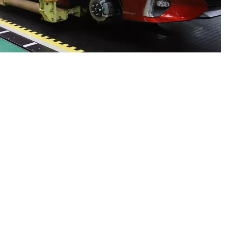
0
News
 uyandıran bir geri çağırma dalgası başladı. Mazda,
rı nedeniyle toplamda 150 bin aracı geri çağırıyor. ABD
i (NHTSA) tarafından yapılan açıklamalara göre,
taları güvenlik riskleri oluşturuyor.
, hava yastıklarının aşırı güçle açılmasına yol açabilecek
yota ise 42 binden fazla aracını geri çağıracak. NHTSA’nın