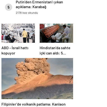
Putin’den Ermenistan’ı yıkan
açıklama: Karabağ
5
Azerbaycan’ın ayrılmaz bir
2178 kez okundu
parçasıdır!
ABD – İsrail hattı
Hindistan’da sahte
kopuyor
içki can aldı: 5
köyde alarm verildi
Filipinler’de volkanik patlama: Kanlaon