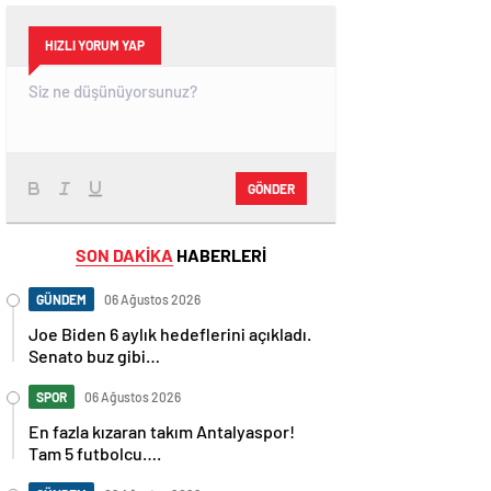
HIZLI YORUM YAP
GÖNDER
SON DAKİKA
HABERLERİ
GÜNDEM
06 Ağustos 2026
Joe Biden 6 aylık hedeflerini açıkladı.
Senato buz gibi…
SPOR
06 Ağustos 2026
En fazla kızaran takım Antalyaspor!
Tam 5 futbolcu….