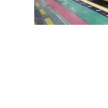
0
BEĞENDİM
ABONE OL
ABD’de otomotiv sektöründe büyük yankı
Toyota ve Mercedes-Benz, yazılım hatala
Ulusal Karayolu Trafik Güvenliği İdares
araçlarda tespit edilen kritik yazılım ha
NEDEN GERİ ÇAĞRILDILAR?
Mazda, 77 bin 670 aracını geri çağırırken
bir yazılım hatası olduğunu belirtti. To