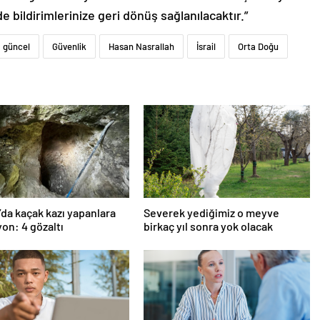
de bildirimlerinize geri dönüş sağlanılacaktır.”
güncel
Güvenlik
Hasan Nasrallah
İsrail
Orta Doğu
’da kaçak kazı yapanlara
Severek yediğimiz o meyve
on: 4 gözaltı
birkaç yıl sonra yok olacak