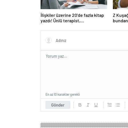
İlişkiler üzerine 20’de fazla kitap
Z Kuşağ
yazdı! Ünlü terapist,
bundan
boşanmaların gerçek suçlularını
açıklıyor
En az 10 karakter gerekli
Gönder