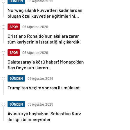
GÜNDEM
06 Ağustos 2026
Norweç silahlı kuvvetleri kadınlardan
oluşan özel kuvvetler eğitimlerini
başlattı.
SPOR
06 Ağustos 2026
Cristiano Ronaldo’nun akıllara zarar
tüm kariyerinin istatistiğini çıkardık !
SPOR
06 Ağustos 2026
Galatasaray’a kötü haber! Monaco’dan
flaş Onyekuru kararı.
GÜNDEM
06 Ağustos 2026
Trump’tan seçim sonrası ilk mülakat
GÜNDEM
06 Ağustos 2026
Avusturya başbakanı Sebastian Kurz
ile ilgili bilinmeyenler