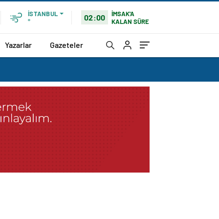
İMSAK'A
İSTANBUL
02:00
KALAN SÜRE
°
Yazarlar
Gazeteler